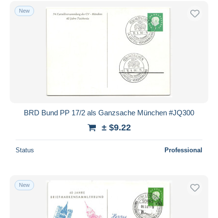
Free shipping
New
Payment methods
PayPal
Bank transfer
Visa
MasterCard
Bancontact
iDeal
BRD Bund PP 17/2 als Ganzsache München #JQ300
Maestro
± $9.22
Deselect all
Status
Professional
Seller's residence
Entire world
New