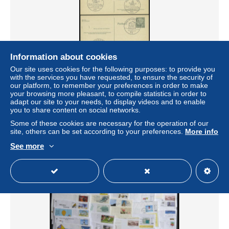
Information about cookies
Our site uses cookies for the following purposes: to provide you
with the services you have requested, to ensure the security of
GANZSACHEN P 36 BRIEF, 1961, 8 Pf. Heuss mit
our platform, to remember your preferences in order to make
Postfachnummer statt PostschlieÃfachnummer, 5 leer
your browsing more pleasant, to compile statistics in order to
gestempelte Karten mit
adapt our site to your needs, to display videos and to enable
± $64.52
you to share content on social networks.
Some of these cookies are necessary for the operation of our
site, others can be set according to your preferences.
More info
Status
Professional
See more