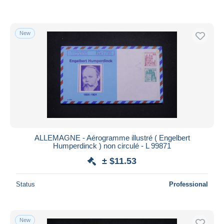
New
ALLEMAGNE - Aérogramme illustré ( Engelbert
Humperdinck ) non circulé - L 99871
± $11.53
Status
Professional
New