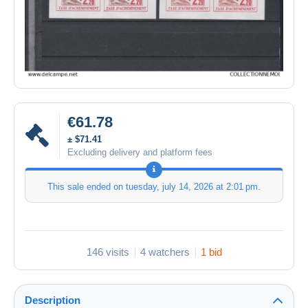
€61.78
± $71.41
Excluding delivery and platform fees
This sale ended on
tuesday, july 14, 2026 at 2:01 pm
.
146 visits
4 watchers
1 bid
Description