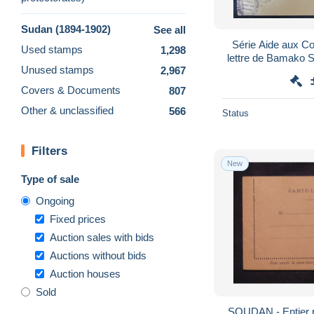
Sudan (1894-1902)
See all
Série Aide aux Co
Used stamps
1,298
lettre de Bamako S
Unused stamps
2,967
Censure Con
Covers & Documents
807
Other & unclassified
566
Status
Filters
New
Type of sale
Ongoing
Fixed prices
Auction sales with bids
Auctions without bids
Auction houses
Sold
SOUDAN - Entier p