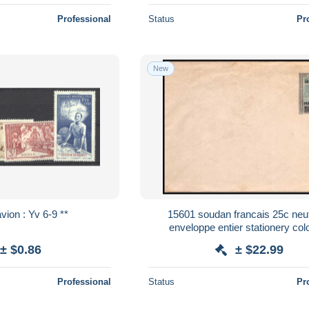
Professional
Status
Pr
New
Soudan - avion : Yv 6-9 **
15601 soudan francais 25c neuf
enveloppe entier stationery col
± $0.86
± $22.99
Professional
Status
Pr