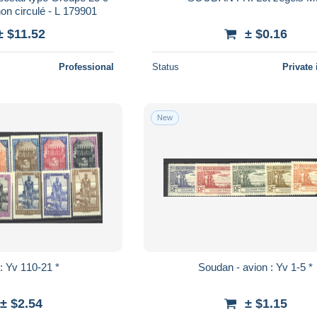
non circulé - L 179901
± $11.52
± $0.16
Professional
Status
Private 
New
Soudan : Yv 110-21 *
Soudan - avion : Yv 1-5 *
± $2.54
± $1.15