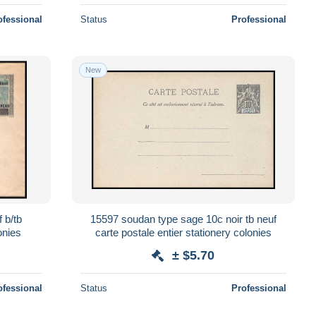
ofessional
Status
Professional
New
 b/tb
15597 soudan type sage 10c noir tb neuf
onies
carte postale entier stationery colonies
± $5.70
ofessional
Status
Professional