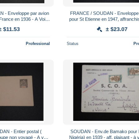
- Enveloppe par avion
FRANCE / SOUDAN - Enveloppe 
e en 1936 - A Voir -
pour St Etienne en 1947, affranch
L 5992
plaisant - A Voir - L 4912
± $11.53
± $23.07
Professional
Status
Pr
N - Entier postal (
SOUDAN - Env.de Bamako pour 
Nigéria) en 1939 - aff. plaisant - à voir - Lot