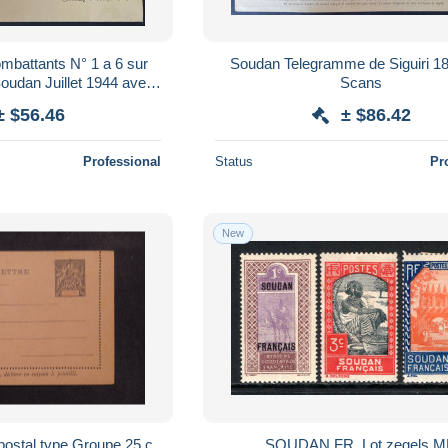
mbattants N° 1 a 6 sur
Soudan Telegramme de Siguiri 1899 voir
oudan Juillet 1944 avec
Scans
trôle Postal AOF
± $56.46
± $86.42
Professional
Status
Pr
New
ostal type Groupe 25 c
SOUDAN FR. Lot zegels 