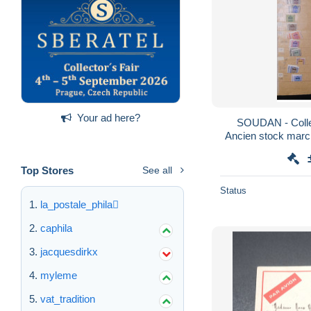
Your ad here?
SOUDAN - Collec
Ancien stock march
En l'é
Top Stores
See all
Status
la_postale_phila
caphila
jacquesdirkx
myleme
vat_tradition