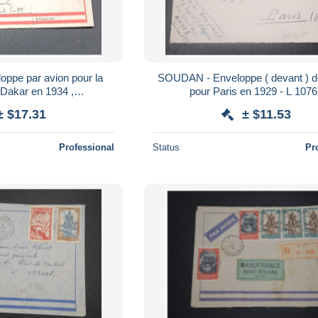
ppe par avion pour la
SOUDAN - Enveloppe ( devant ) 
 Dakar en 1934 ,
pour Paris en 1929 - L 
ecto et verso - L 19403
± $17.31
± $11.53
Professional
Status
Pr