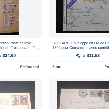
tion Poste et Taxe -
SOUDAN - Enveloppe en FM de B
and - Très souvent ** -
1940 pour Constantine avec contrôle
tat - A 1432
L 23846
± $34.60
± $11.53
Professional
Status
Pr