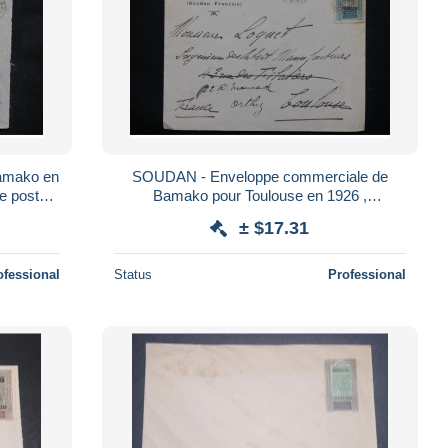
amako en
SOUDAN - Enveloppe commerciale de
 postal -
Bamako pour Toulouse en 1926 ,
affranchissement plaisant - L 22815
± $17.31
ofessional
Status
Professional