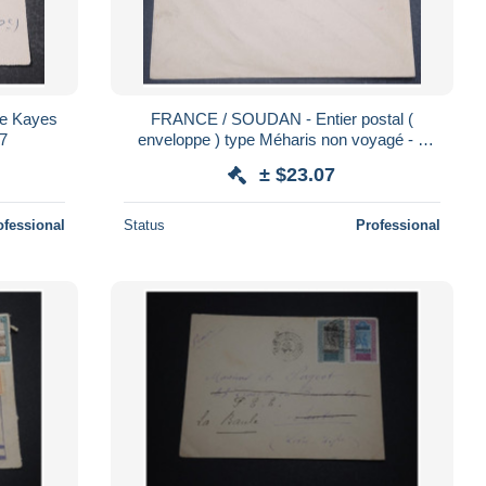
de Kayes
FRANCE / SOUDAN - Entier postal (
10767
enveloppe ) type Méharis non voyagé - L
8251
± $23.07
ofessional
Status
Professional