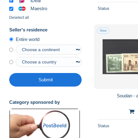
iDeal
Maestro
Status
Deselect all
Seller's residence
New
Entire world
Submit
Category sponsored by
Status