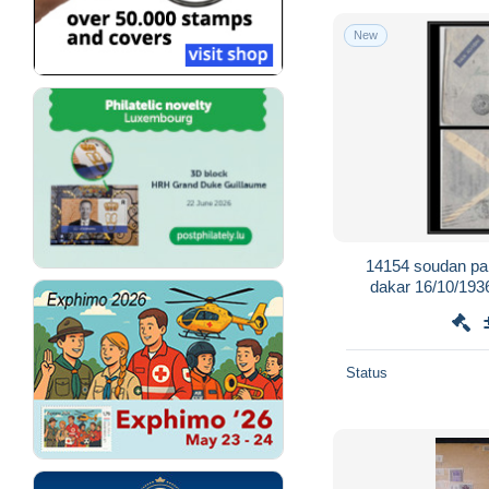
New
14154 soudan par 
dakar 16/10/1936
Status