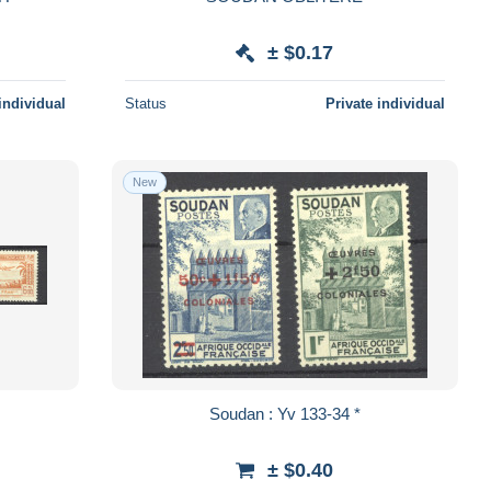
± $0.17
individual
Status
Private individual
New
Soudan : Yv 133-34 *
± $0.40