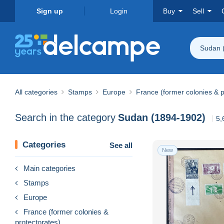
Sign up
Login
Buy
Sell
Sudan 
All categories
Stamps
Europe
France (former colonies & p
Search in the category
Sudan (1894-1902)
5,
Categories
See all
New
Main categories
Stamps
Europe
France (former colonies &
protectorates)