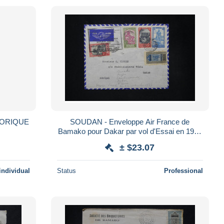
GORIQUE
SOUDAN - Enveloppe Air France de
Bamako pour Dakar par vol d'Essai en 1937
- L 80688
± $23.07
individual
Status
Professional