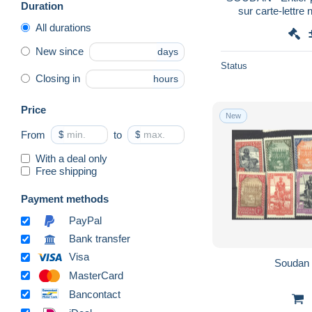
Duration
sur carte-lettre 
All durations
New since
days
Status
Closing in
hours
Price
New
From
$
to
$
With a deal only
Free shipping
Payment methods
PayPal
Bank transfer
Visa
MasterCard
Bancontact