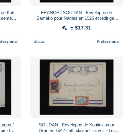
de Kati
FRANCE / SOUDAN - Enveloppe de
issement
Bamako pour Nantes en 1926 et redirigée
vers La Baule - A voir - L 844
± $17.31
ofessional
Status
Professional
Lagos (
SOUDAN - Enveloppe de Koutiala pour
Oran en 1942 - aff. plaisant - à voir - Lot