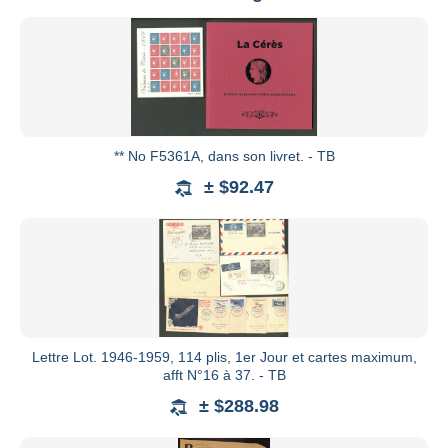
Roumet Philatélie
See all catalogs
** No F5361A, dans son livret. - TB
± $92.47
Lettre Lot. 1946-1959, 114 plis, 1er Jour et cartes maximum,
afft N°16 à 37. - TB
± $288.98