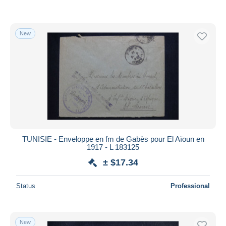
New
TUNISIE - Enveloppe en fm de Gabès pour El Aïoun en
1917 - L 183125
± $17.34
Status
Professional
New