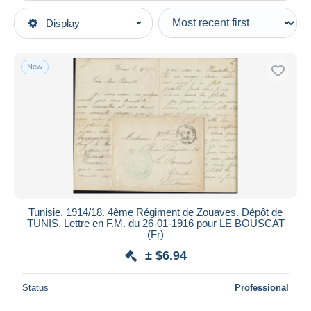
Type of sale
Display
Main categories
Ongoing
Stamps
Fixed prices
Europe
New
Auction sales with bids
France (former colonies & protectorates)
Auctions without bids
Tunisia (1888-1955)
Auction houses
1888-1929
Sold
Covers & Documents
Duration
All durations
New since
days
Tunisie. 1914/18. 4ème Régiment de Zouaves. Dépôt de
TUNIS. Lettre en F.M. du 26-01-1916 pour LE BOUSCAT
Closing in
hours
(Fr)
± $6.94
Price
From
$
to
$
Status
Professional
With a deal only