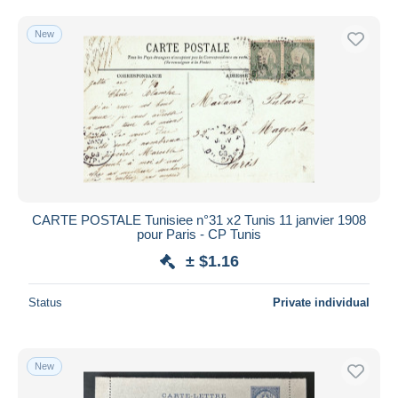
Free shipping
New
Payment methods
PayPal
Bank transfer
Visa
MasterCard
Bancontact
iDeal
CARTE POSTALE Tunisiee n°31 x2 Tunis 11 janvier 1908
Maestro
pour Paris - CP Tunis
Deselect all
± $1.16
Seller's residence
Status
Private individual
Entire world
New