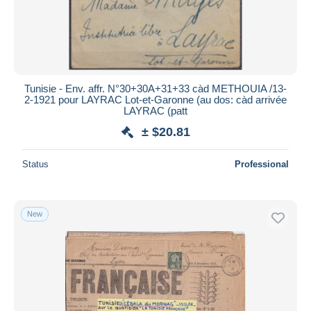
Tunisie - Env. affr. N°30+30A+31+33 càd METHOUIA /13-
2-1921 pour LAYRAC Lot-et-Garonne (au dos: càd arrivée
LAYRAC (patt
± $20.81
Status
Professional
New