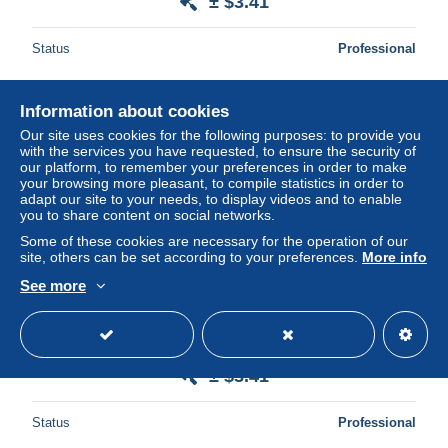
± $3.41
Status
Professional
Information about cookies
Our site uses cookies for the following purposes: to provide you
with the services you have requested, to ensure the security of
our platform, to remember your preferences in order to make
your browsing more pleasant, to compile statistics in order to
adapt our site to your needs, to display videos and to enable
you to share content on social networks.
Some of these cookies are necessary for the operation of our
site, others can be set according to your preferences.
More info
See more
15362 tunisie N°31 kairouan tunis 1907 carte kairouan
mosquée des barbier Sidi Sahab postcard
± $3.41
Status
Professional