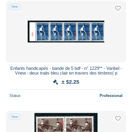
Free shipping
New
Payment methods
PayPal
Bank transfer
Visa
MasterCard
Bancontact
iDeal
Enfants handicapés - bande de 5 bdf - n° 1229** - Varibel -
Vnew : deux traits bleu clair en travers des timbres( p
Maestro
± $2.25
Deselect all
Seller's residence
Status
Professional
Entire world
New