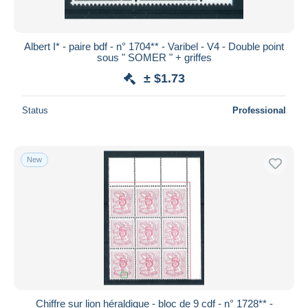
Albert I* - paire bdf - n° 1704** - Varibel - V4 - Double point
sous " SOMER " + griffes
± $1.73
Status
Professional
New
Chiffre sur lion héraldique - bloc de 9 cdf - n° 1728** -