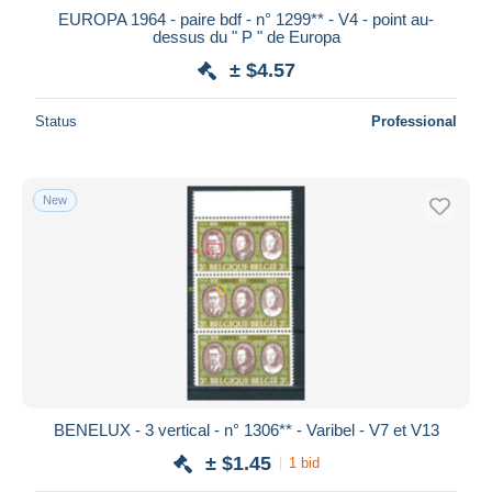
EUROPA 1964 - paire bdf - n° 1299** - V4 - point au-
dessus du " P " de Europa
± $4.57
Status
Professional
New
BENELUX - 3 vertical - n° 1306** - Varibel - V7 et V13
± $1.45
1 bid