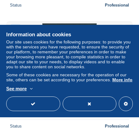
Status
Professional
New
Information about cookies
Our site uses cookies for the following purposes: to provide you
with the services you have requested, to ensure the security of
our platform, to remember your preferences in order to make
your browsing more pleasant, to compile statistics in order to
adapt our site to your needs, to display videos and to enable
you to share content on social networks.
Some of these cookies are necessary for the operation of our
site, others can be set according to your preferences.
More info
See more
Floralies Gantoises 1970 - bloc de 4 bdf n° de Pl.1 - n°
1624** - Varibel - V4 - Pollen à gauche des gouttes de
rosée
± $2.25
Status
Professional