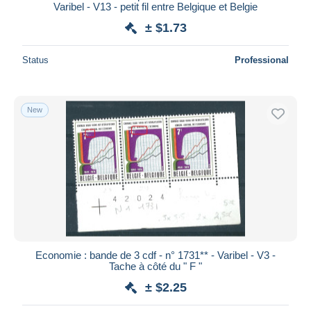
Varibel - V13 - petit fil entre Belgique et Belgie
± $1.73
Status
Professional
New
Economie : bande de 3 cdf - n° 1731** - Varibel - V3 -
Tache à côté du " F "
± $2.25