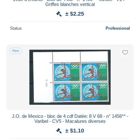
Griffes blanches vertical
± $2.25
Status
Professional
New
J.O. de Mexico - bloc de 4 cdf Datée: 8 V 68 - n° 1456** -
Varibel - CV5 - Macalures diverses
± $1.10