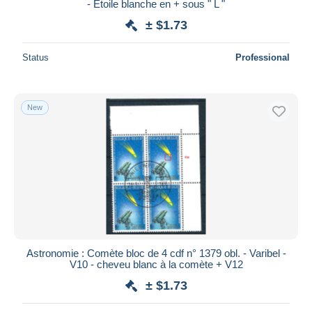
- Etoile blanche en + sous " L "
± $1.73
Status
Professional
New
Astronomie : Comète bloc de 4 cdf n° 1379 obl. - Varibel -
V10 - cheveu blanc à la comète + V12
± $1.73