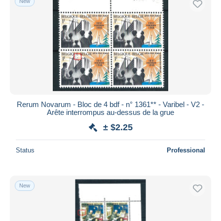
New
Rerum Novarum - Bloc de 4 bdf - n° 1361** - Varibel - V2 -
Arête interrompus au-dessus de la grue
± $2.25
Status
Professional
New