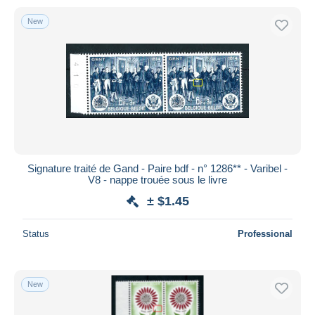
New
Signature traité de Gand - Paire bdf - n° 1286** - Varibel -
V8 - nappe trouée sous le livre
± $1.45
Status
Professional
New