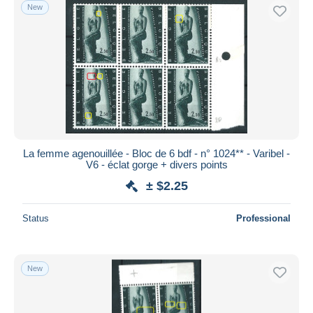
New
La femme agenouillée - Bloc de 6 bdf - n° 1024** - Varibel -
V6 - éclat gorge + divers points
± $2.25
Status
Professional
New