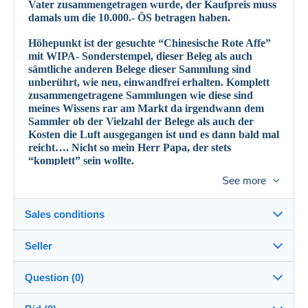
Vater zusammengetragen wurde, der Kaufpreis muss
damals um die 10.000.- ÖS betragen haben.
Höhepunkt ist der gesuchte “Chinesische Rote Affe”
mit WIPA- Sonderstempel, dieser Beleg als auch
sämtliche anderen Belege dieser Sammlung sind
unberührt, wie neu, einwandfrei erhalten. Komplett
zusammengetragene Sammlungen wie diese sind
meines Wissens rar am Markt da irgendwann dem
Sammler ob der Vielzahl der Belege als auch der
Kosten die Luft ausgegangen ist und es dann bald mal
reicht…. Nicht so mein Herr Papa, der stets
“komplett” sein wollte.
See more
Aber wie auch immer- ich biete hier den kompletten
WIPA- Bestand, so wie er liegt und steht, in 3
Sales conditions
Lindner-Bänden vollständig an. Siehe 92 Scans.
Seller
Versandkosten hängen davon ab in welchem Land
Destination:
Sie sind, innerhalb Österreichs kommen wir wohl mit
See the list of countries
Question (0)
10.- Euro durch, EU- weit wohl 25.- Euro (im
Zweifelsfall erst vorher anfragen !), nach Übersee
oldhainburg
100%
(7329x)
Shipping:
liefere ich wegen der hohen Kosten nur ungern.