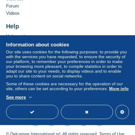
in consequences to the buyer's account.
Intern: #3026
Forum
If the seller's sales conditions include additional
Videos
clauses relating to payment, these are to be
considered null and void. The payment conditions
Help
of the Delcampe website, as defined in the
Help center
conditions of use
, are the only ones applicable.
Buying on Delcampe
Information about cookies
Purchases must be paid for within
14 days
of
Selling on Delcampe
Our site uses cookies for the following purposes: to provide you
receipt of the final statement from the seller.
with the services you have requested, to ensure the security of
A secure website
our platform, to remember your preferences in order to make
your browsing more pleasant, to compile statistics in order to
Versandkosten siehe Beschreibungstext
adapt our site to your needs, to display videos and to enable
you to share content on social networks.
Some of these cookies are necessary for the operation of our
site, others can be set according to your preferences.
More info
See more
English (United States)
USD
Standard mode
© Delcampe International srl. All rights reserved.
Terms of Use