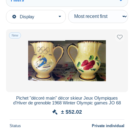
See all
Type of sale
Display
Main categories
Ongoing
Other themes & collections
Fixed prices
Sports
New
Auction sales with bids
Olympics
Auctions without bids
Auction houses
Apparel, Souvenirs & Other
Sold
Duration
All durations
New since
days
Pichet "décoré main" décor skieur Jeux Olympiques
d'Hiver de grenoble 1968 Winter Olympic games JO 68
Closing in
hours
± $52.02
Price
Status
Private individual
From
$
to
$