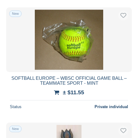
With a deal only
Free shipping
New
Payment methods
PayPal
Bank transfer
Visa
MasterCard
Bancontact
iDeal
SOFTBALL EUROPE – WBSC OFFICIAL GAME BALL –
TEAMMATE SPORT - MINT
Maestro
± $11.55
Deselect all
Seller's residence
Status
Private individual
Entire world
New