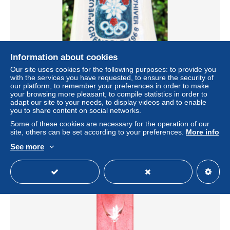
Information about cookies
Our site uses cookies for the following purposes: to provide you
with the services you have requested, to ensure the security of
Poubelle de table Chaudron Jeux Olympiques d'Hiver de
our platform, to remember your preferences in order to make
grenoble 1968 Winter Olympic games
your browsing more pleasant, to compile statistics in order to
± $23.41
adapt our site to your needs, to display videos and to enable
you to share content on social networks.
Some of these cookies are necessary for the operation of our
Status
Private individual
site, others can be set according to your preferences.
More info
See more