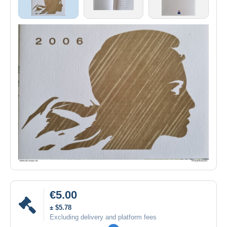
€5.00
± $5.78
Excluding delivery and platform fees