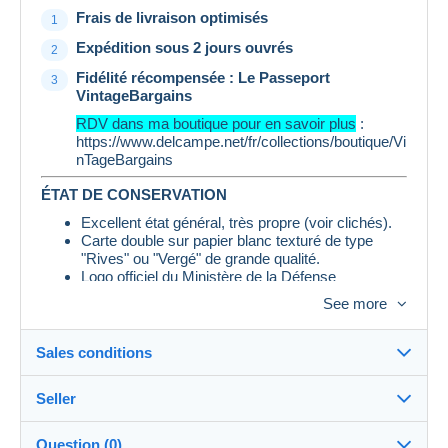
Frais de livraison optimisés
Expédition sous 2 jours ouvrés
Fidélité récompensée : Le Passeport
VintageBargains
RDV dans ma boutique pour en savoir plus
:
https://www.delcampe.net/fr/collections/boutique/Vi
nTageBargains
ÉTAT DE CONSERVATION
Excellent état général, très propre (voir clichés).
Carte double sur papier blanc texturé de type
"Rives" ou "Vergé" de grande qualité.
Logo officiel du Ministère de la Défense
(République Française) imprimé au dos.
See more
PAIEMENT & LIVRAISON
Sales conditions
Paiement :
Delcampe Pay recommandé mais
Paypal accepté.
Seller
Envoi :
Protection rigoureuse.
Details of the sales conditions
Frais de port :
Selon nos conditions en vigueur.
Question (0)