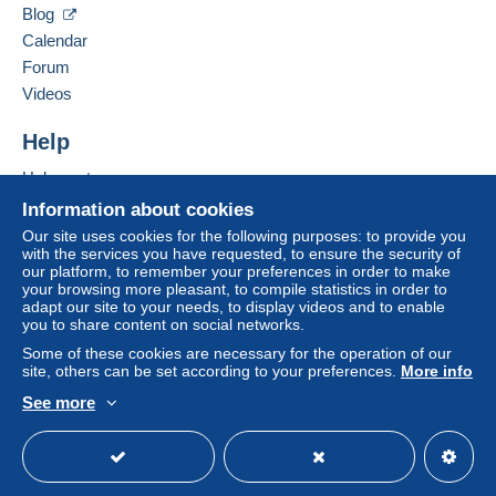
d'autographes politiques ou d'objets liés à la Ve
Blog
République.
Calendar
Zone 1
Forum
Videos
Zone 2
Help
This zone includes
one country
.
Help center
Buying on Delcampe
Letter (large format/large letter)
Information about cookies
Selling on Delcampe
Our site uses cookies for the following purposes: to provide you
Payment by:
with the services you have requested, to ensure the security of
A secure website
our platform, to remember your preferences in order to make
your browsing more pleasant, to compile statistics in order to
From 1 to 3 items
adapt our site to your needs, to display videos and to enable
you to share content on social networks.
€3.40
Some of these cookies are necessary for the operation of our
To access delivery information,
From 4 to 12 items
site, others can be set according to your preferences.
More info
you must be a member and log in.
€5.50
See more
English (United States)
USD
Standard mode
Free
From 13
Login
registra
tion
€8.50