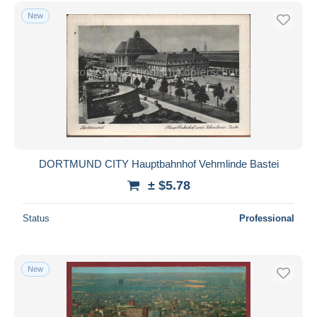
Free shipping
New
Payment methods
PayPal
Bank transfer
Visa
MasterCard
Bancontact
iDeal
DORTMUND CITY Hauptbahnhof Vehmlinde Bastei
Maestro
± $5.78
Deselect all
Status
Professional
Seller's residence
Entire world
New