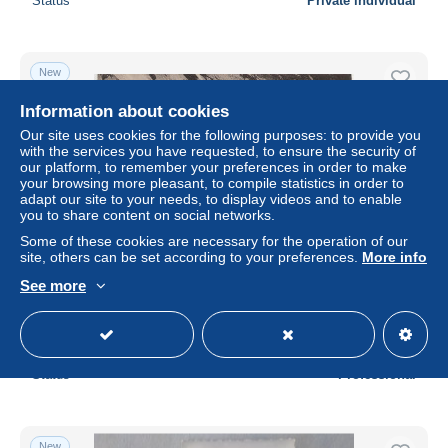
Status
Private individual
New
Information about cookies
Our site uses cookies for the following purposes: to provide you
with the services you have requested, to ensure the security of
our platform, to remember your preferences in order to make
your browsing more pleasant, to compile statistics in order to
adapt our site to your needs, to display videos and to enable
you to share content on social networks.
Some of these cookies are necessary for the operation of our
site, others can be set according to your preferences.
More info
74 - CHAMONIX - Passage de la cascade du Nant Blanc -
See more
éd. L.J.L. n° 30.
± $1.16
Status
Professional
New