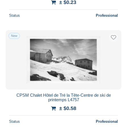
5,705
± $0.23
Talloires
5,711
Status
Professional
Taninges
2,120
Thollon
1,235
Thônes
6,066
New
Thonon-les-Bains
16,114
Thorens-Glières
909
Vacheresse
341
Veyrier
1,229
Yvoire
4,618
Other municipalities
107
Other & unclassified
153,450
CPSM Chalet Hôtel de Tré la Tête-Centre de ski de
printemps L4757
± $0.58
Status
Professional