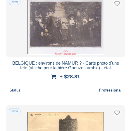
New
Free shipping
Payment methods
PayPal
Bank transfer
Visa
MasterCard
Bancontact
BELGIQUE : environs de NAMUR ? - Carte photo d'une
iDeal
fete (affiche pour la bière Gueuze Lambic) - état
Maestro
± $28.81
Deselect all
Status
Professional
Seller's residence
Entire world
New