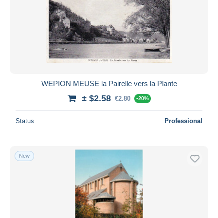
WEPION MEUSE la Pairelle vers la Plante
± $2.58
€2.80
-20%
Status
Professional
New