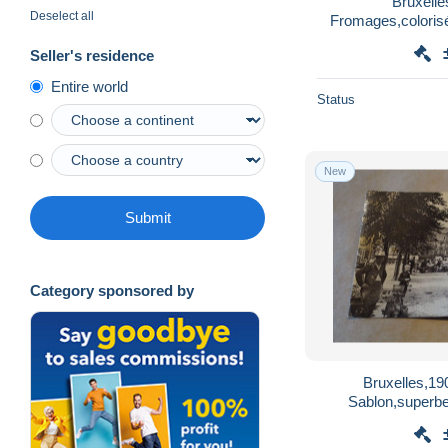
Bruxell
Deselect all
Fromages,colorisé
photo ancien
Seller's residence
Entire world
Status
New
Submit
Category sponsored by
Bruxelles,19
Sablon,superbe
ancienne 