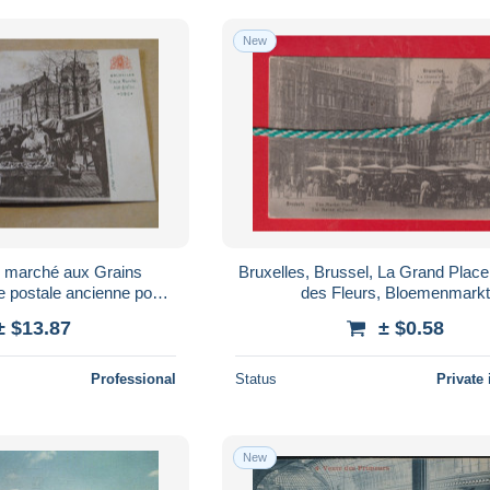
New
x marché aux Grains
Bruxelles, Brussel, La Grand Plac
e postale ancienne pour
des Fleurs, Bloemenmarkt
llection
± $13.87
± $0.58
Professional
Status
Private 
New