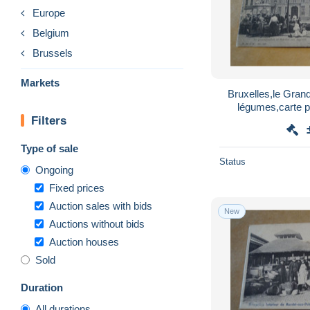
Europe
Belgium
Brussels
Markets
Bruxelles,le Gran
légumes,carte p
Filters
co
Type of sale
Status
Ongoing
Fixed prices
Auction sales with bids
New
Auctions without bids
Auction houses
Sold
Duration
All durations