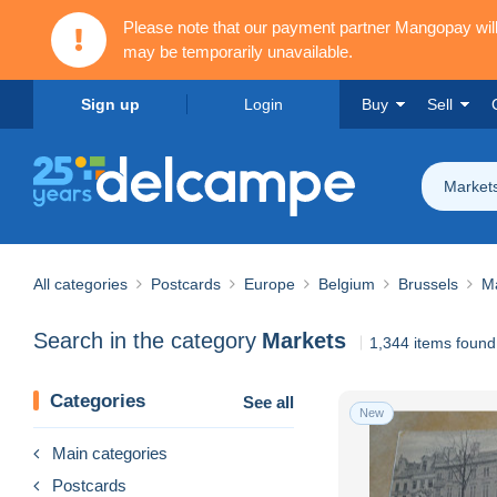
Please note that our payment partner Mangopay wi
may be temporarily unavailable.
Sign up
Login
Buy
Sell
Market
All categories
Postcards
Europe
Belgium
Brussels
M
Search in the category
Markets
1,344 items found
Categories
See all
New
Main categories
Postcards