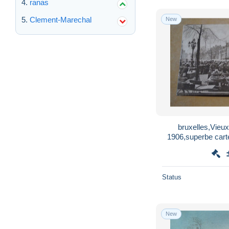
ranas
Clement-Marechal
New
bruxelles,Vieu
1906,superbe cart
co
Status
New