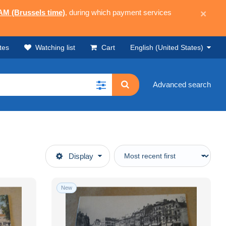
 AM (Brussels time)
, during which payment services
×
tes
Watching list
Cart
English (United States)
Advanced search
Display
New