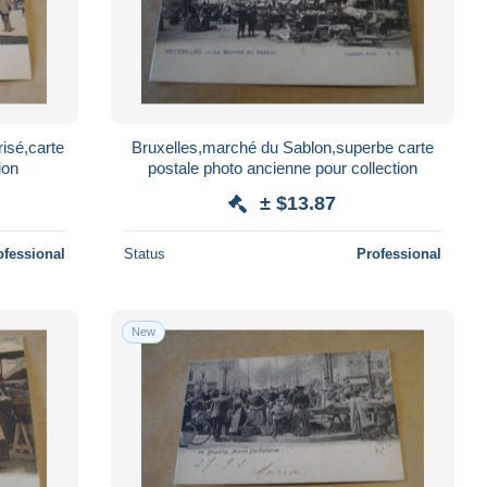
risé,carte
Bruxelles,marché du Sablon,superbe carte
ion
postale photo ancienne pour collection
± $13.87
ofessional
Status
Professional
New