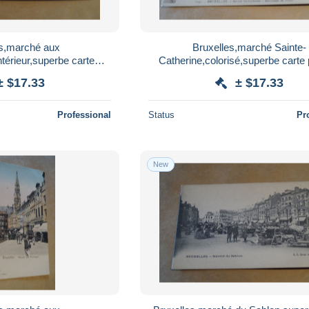
es,marché aux
Bruxelles,marché Sainte-
térieur,superbe carte
Catherine,colorisé,superbe carte 
cienne pour collection
photo ancienne pour collecti
± $17.33
± $17.33
Professional
Status
Pr
New