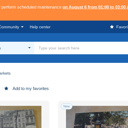
ll perform scheduled maintenance
on August 6 from 01:00 to 03:00
Community
Help center
Favori
s
arkets
Add to my favorites
New