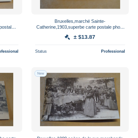
Bruxelles,marché Sainte-
postale
Catherine,1903,superbe carte postale photo
on
ancienne pour collection
± $13.87
ofessional
Status
Professional
New