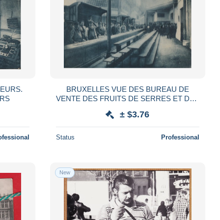
BRUXELLES VUE DES BUREAU DE
URS
VENTE DES FRUITS DE SERRES ET DES
PRIMEURS HALLES DES
± $3.76
PRODUCTEURS
ofessional
Status
Professional
New