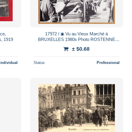
ace,
17972 / ◉ Vu au Vieux Marché à
s, 1919
BRUXELLES 1980s Photo ROSTENNE
Tirage 1000 ex LA FIBULE
± $0.68
individual
Status
Professional