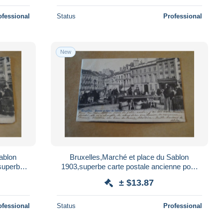
ofessional
Status
Professional
New
ablon
Bruxelles,Marché et place du Sablon
superbe
1903,superbe carte postale ancienne pour
ection
collection
± $13.87
ofessional
Status
Professional