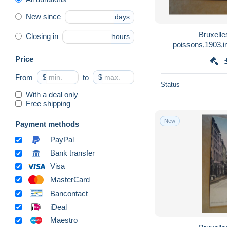
New since
days
Bruxell
Closing in
hours
poissons,1903,in
postale photo an
Price
From
$
to
$
Status
With a deal only
Free shipping
New
Payment methods
PayPal
Bank transfer
Visa
MasterCard
Bancontact
iDeal
Maestro