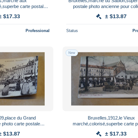
es,marché aux
Bruxelles,marché du Sablon,super
,superbe carte postale
postale photo ancienne pour coll
ne pour collection
± $17.33
± $13.87
Professional
Status
Pr
New
09,place du Grand
Bruxelles,1912,le Vieux
 photo carte postale
marché,colorisé,superbe carte p
pour collection
ancienne pour collection
± $13.87
± $17.33