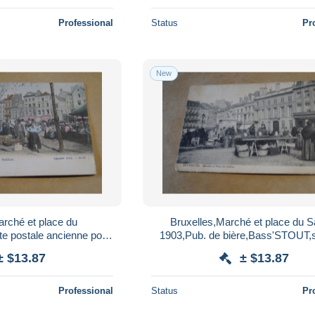
Professional
Status
Pr
New
arché et place du
Bruxelles,Marché et place du S
te postale ancienne pour
1903,Pub. de bière,Bass'STOUT,
llection
carte postale ancienne pour coll
± $13.87
± $13.87
Professional
Status
Pr