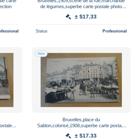
be carte
Bruxelles,1909,scène de la rue,marchande
ection
de légumes,superbe carte postale photo
ancienne pour collection
± $17.33
ofessional
Status
Professional
New
Bruxelles,place du
ostale
Sablon,colorisé,1908,superbe carte postale
ancienne pour collection
± $17.33