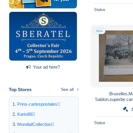
Status
New
Your ad here?
Top Stores
See all
Bruxelles,M
Sablon,superbe car
Prins-cartespostales
co
Karto86
Status
MondialCollection