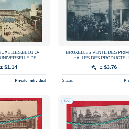
BRUXELLES VENTE DES PRIMEURS.
 UNIVERSELLE DE
HALLES DES PRODUCTE
LES U.S.A. LE SAINT
± $1.14
± $3.76
AGGIATA 1958
Private individual
Status
Pr
New