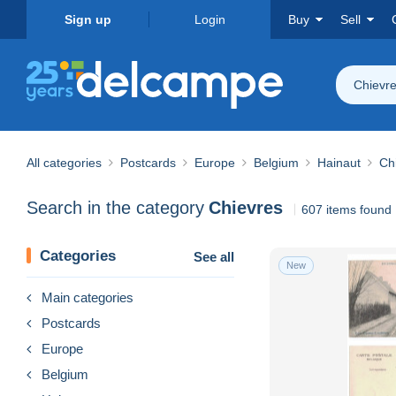
Sign up
Login
Buy
Sell
Chievr
All categories
Postcards
Europe
Belgium
Hainaut
Ch
Search in the category
Chievres
607 items found
Categories
See all
New
Main categories
Postcards
Europe
Belgium