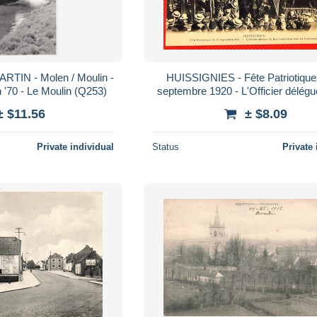
IN - Molen / Moulin -
HUISSIGNIES - Fête Patriotique du 12
Originele foto jaren '70 - Le Moulin (Q253)
septembre 1920 - L'Officier délégu
s'entretient avec les Combatt
± $11.56
± $8.09
Private individual
Status
Private 