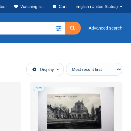
tes
Watching list
Cart
English (United States)
Advanced search
Display
New