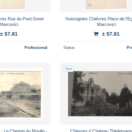
Huissignies Chièvres Place de l'Eglise Edit
 Marcovici
Marcovici
± $7.81
± $7.81
Professional
Status
Pr
New
 Le Chemin du Moulin -
Chievres // Chateau Thieleman