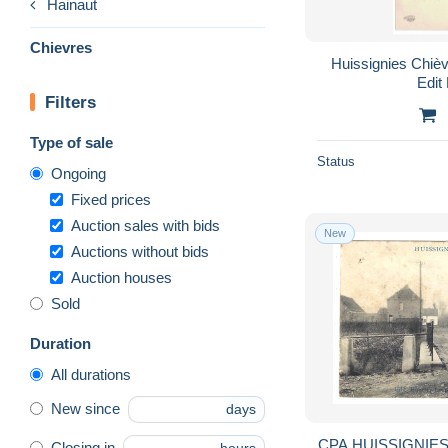
Hainaut
Chievres
Huissignies Chièvres Rue du Pont Goret
Edit
Filters
Type of sale
Status
Ongoing
Fixed prices
Auction sales with bids
New
Auctions without bids
Auction houses
Sold
Duration
All durations
New since
days
CPA HUISSIGNIES :
Closing in