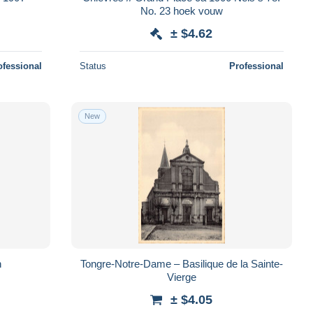
No. 23 hoek vouw
± $4.62
ofessional
Status
Professional
New
n
Tongre-Notre-Dame – Basilique de la Sainte-
Vierge
± $4.05