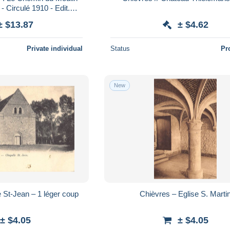
- Circulé 1910 - Edit.
vie (??) - 2 scans
± $13.87
± $4.62
Private individual
Status
Pr
New
 St-Jean – 1 léger coup
Chièvres – Eglise S. Marti
± $4.05
± $4.05