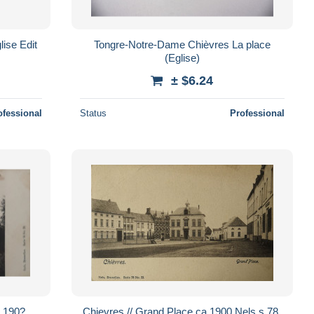
Tongre-Notre-Dame Chièvres La place
(Eglise)
± $6.24
ofessional
Status
Professional
s 190?
Chievres // Grand Place ca 1900 Nels s 78.