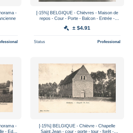
norama -
[-15%] BELGIQUE - Chièvres - Maison de
ancienne
repos - Cour - Porte - Balcon - Entrée -
Bâtiment - Nels - Carte postale
± $4.91
ofessional
Status
Professional
norama -
[-15%] BELGIQUE - Chièvre - Chapelle
le - Edit
Saint Jean - cour - porte - tour - forêt -