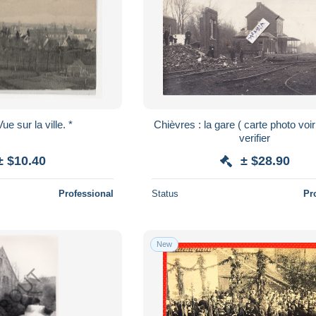
ue sur la ville. *
Chièvres : la gare ( carte photo voir scan ) a
verifier
± $10.40
± $28.90
Professional
Status
Pr
New