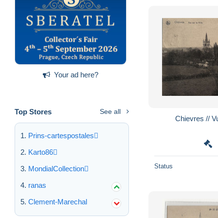
Your ad here?
Top Stores
See all
Chievres // Vu
Prins-cartespostales
Karto86
Status
MondialCollection
ranas
Clement-Marechal