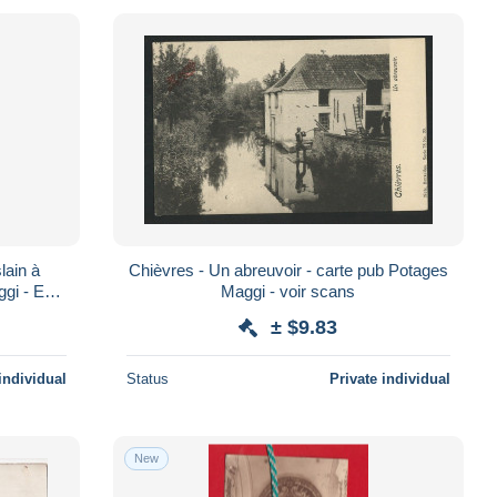
lain à
Chièvres - Un abreuvoir - carte pub Potages
i - Edit.
Maggi - voir scans
ans
± $9.83
individual
Status
Private individual
New