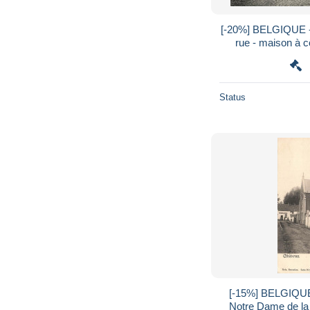
[-20%] BELGIQUE -
rue - maison à cô
Delhaye - thi
Status
[-15%] BELGIQUE 
Notre Dame de la F