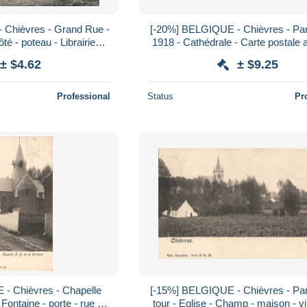
 Chièvres - Grand Rue -
[-20%] BELGIQUE - Chièvres - Pa
té - poteau - Librairie
1918 - Cathédrale - Carte postale 
ll - Carte postale
± $4.62
± $9.25
Professional
Status
Pr
- Chièvres - Chapelle
[-15%] BELGIQUE - Chièvres - Pa
ontaine - porte - rue -
tour - Eglise - Champ - maison - vil