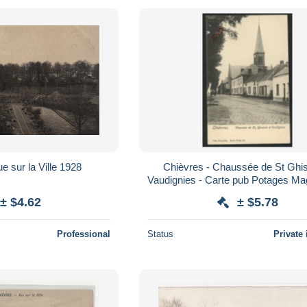
e sur la Ville 1928
Chièvres - Chaussée de St Ghis
Vaudignies - Carte pub Potages Magg
Nels serie 78 n° 34 - voir sc
± $4.62
± $5.78
Professional
Status
Private 