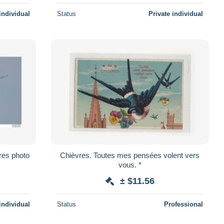
individual
Status
Private individual
res photo
Chièvres. Toutes mes pensées volent vers
vous. *
± $11.56
individual
Status
Professional