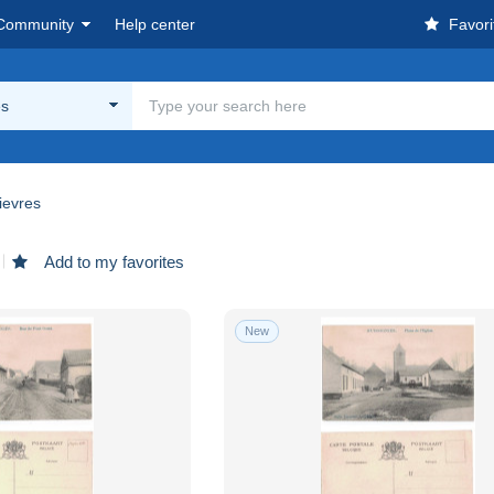
Community
Help center
Favori
es
ievres
Add to my favorites
New