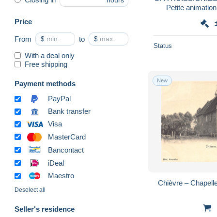
hours
Petite animation 
Equeter Lorge
Price
From
$
to
$
Status
With a deal only
Free shipping
New
Payment methods
PayPal
Bank transfer
Visa
MasterCard
Bancontact
iDeal
Maestro
Chièvre – Chapelle
Deselect all
Seller's residence