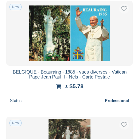
Free shipping
New
Payment methods
PayPal
Bank transfer
Visa
MasterCard
Bancontact
iDeal
BELGIQUE - Beauraing - 1985 - vues diverses - Vatican
Pape Jean Paul II - Nels - Carte Postale
Maestro
± $5.78
Deselect all
Seller's residence
Status
Professional
Entire world
New