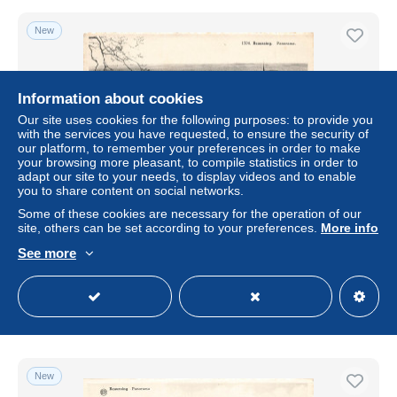
New
Information about cookies
Our site uses cookies for the following purposes: to provide you
with the services you have requested, to ensure the security of
our platform, to remember your preferences in order to make
your browsing more pleasant, to compile statistics in order to
adapt our site to your needs, to display videos and to enable
you to share content on social networks.
Some of these cookies are necessary for the operation of our
[-10%] BELGIQUE - Beauraing - Eglise St Martin - Rue -
site, others can be set according to your preferences.
More info
Place - Commerce - Paysage - animé - Carte postale
ancienne
See more
± $5.20
Status
Professional
New