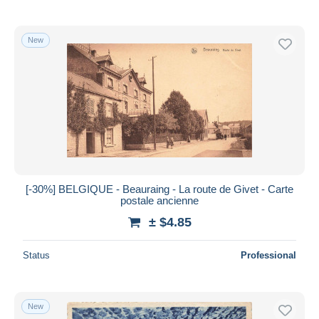
New
[-30%] BELGIQUE - Beauraing - La route de Givet - Carte
postale ancienne
± $4.85
Status
Professional
New