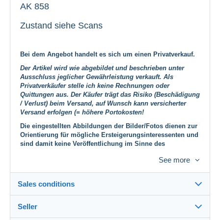
AK 858
Zustand siehe Scans
Bei dem Angebot handelt es sich um einen Privatverkauf.
Der Artikel wird wie abgebildet und beschrieben unter
Ausschluss jeglicher Gewährleistung verkauft. Als
Privatverkäufer stelle ich keine Rechnungen oder
Quittungen aus. Der Käufer trägt das Risiko (Beschädigung
/ Verlust) beim Versand, auf Wunsch kann versicherter
Versand erfolgen (= höhere Portokosten!
Die eingestellten Abbildungen der Bilder/Fotos dienen zur
Orientierung für mögliche Ersteigerungsinteressenten und
sind damit keine Veröffentlichung im Sinne des
Urheberrechts, sämtliche Rechte daran bleiben den
See more
Urheberrechts-Inhabern vorbehalten. Ich weise
ausdrückliche darauf hin, daß ich keinerlei Absicht hege,
Urheberrechte an den von mir eingestellten
Sales conditions
Bildern/Fotos zu verletzen. Sollten mit der
Veröffentlichung diese Bilder/Fotos dennoch
Urheberrechte oder ähnliches verletzt werden, bitte ich um
Seller
Details of the sales conditions
Benachrichtigung, dann werde ich diese umgehend