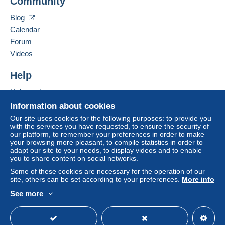
Community
Contact the seller
Hide this seller's items
Blog
This zone includes
one country
.
Calendar
Letter (normal/small letter size)
Forum
Videos
Payment by:
Help
From 1 to 3 items
Help center
€1.00
To access delivery information,
Buying on Delcampe
Information about cookies
From 4 to 12 items
you must be a member and log in.
Selling on Delcampe
Our site uses cookies for the following purposes: to provide you
€1.60
with the services you have requested, to ensure the security of
A secure website
Free
our platform, to remember your preferences in order to make
Login
registra
From 13
your browsing more pleasant, to compile statistics in order to
tion
adapt our site to your needs, to display videos and to enable
€3.10
you to share content on social networks.
Some of these cookies are necessary for the operation of our
Registered letter (normal size/small letter)
site, others can be set according to your preferences.
More info
(Tracking)
See more
English (United States)
USD
Standard mode
Payment by: