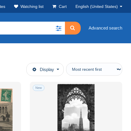
tes
Watching list
Cart
English (United States)
Advanced search
Display
New