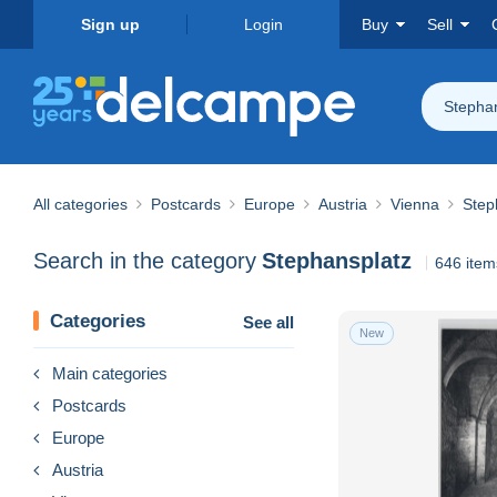
Sign up
Login
Buy
Sell
Stepha
All categories
Postcards
Europe
Austria
Vienna
Step
Search in the category
Stephansplatz
646 item
Categories
See all
New
Main categories
Postcards
Europe
Austria