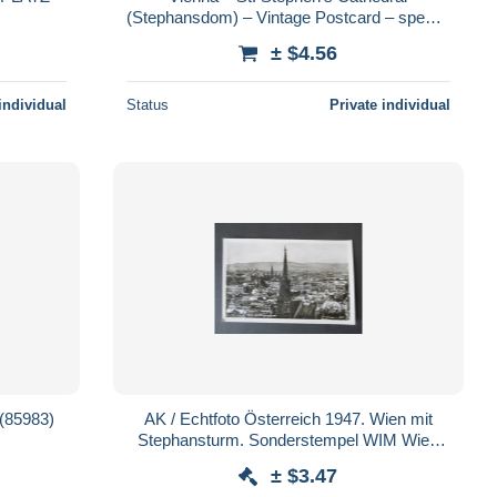
(Stephansdom) – Vintage Postcard – special
cancel 1948
± $4.56
individual
Status
Private individual
 (85983)
AK / Echtfoto Österreich 1947. Wien mit
Stephansturm. Sonderstempel WIM Wien
internationale Messe
± $3.47