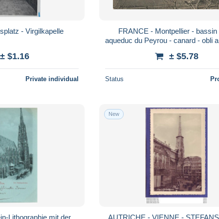
platz - Virgilkapelle
FRANCE - Montpellier - bassin 
aqueduc du Peyrou - canard - obli 
- Carte postale ancienne
± $1.16
± $5.78
Private individual
Status
Pr
New
n-Lithographie mit der
AUTRICHE - VIENNE - STEFANS