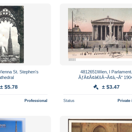
Vienna St. Stephen's
4812651Wien, I Parlament
thedral
ÃƒÂ¢Ã¢â€šÂ¬Ã¢â‚¬Å“ 190
± $5.78
± $3.47
Professional
Status
Private 