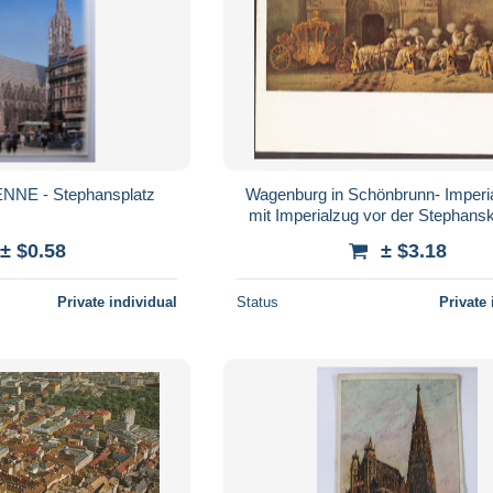
NNE - Stephansplatz
Wagenburg in Schönbrunn- Imper
mit Imperialzug vor der Stephansk
Wien. Kutze mit 8 Pferde.
± $0.58
± $3.18
Private individual
Status
Private 