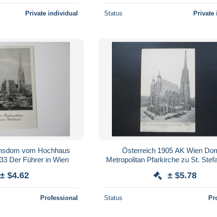
Private individual
Status
Private 
ansdom vom Hochhaus
Österreich 1905 AK Wien Do
33 Der Führer in Wien
Metropolitan Pfarkirche zu St. Stef
Verlag K. Ledermann
± $4.62
± $5.78
Professional
Status
Pr