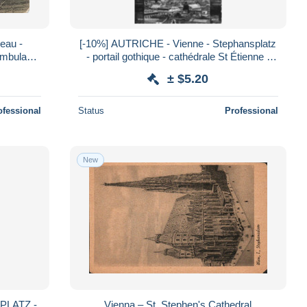
eau -
[-10%] AUTRICHE - Vienne - Stephansplatz
ambulante
- portail gothique - cathédrale St Étienne -
tour - flèche - Carte postale
± $5.20
ofessional
Status
Professional
New
PLATZ -
Vienna – St. Stephen's Cathedral