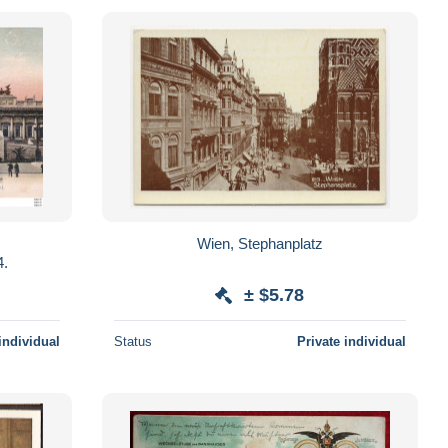
.
Wien, Stephanplatz
4.
± $5.78
individual
Status
Private individual