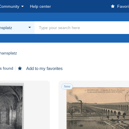
Community
Help center
Favori
nsplatz
hansplatz
s found
Add to my favorites
New