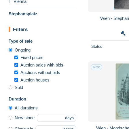
Vienna
Stephansplatz
Wien - Stephans
Filters
Type of sale
Status
Ongoing
Fixed prices
Auction sales with bids
New
Auctions without bids
Auction houses
Sold
Duration
All durations
New since
days
Wien - Mondschei
Closing in