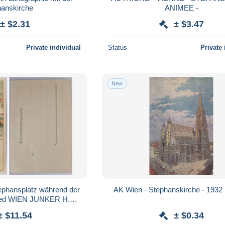
hanskirche
ANIMEE -
± $2.31
± $3.47
Private individual
Status
Private 
New
ephansplatz während der
AK Wien - Stephanskirche - 1932
ned WIEN JUNKER H.
 POSTCARD AUSTRIA
± $11.54
± $0.34
TERREICH