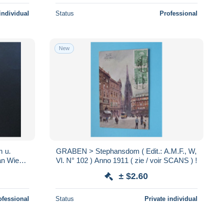
individual
Status
Professional
New
m u.
GRABEN > Stephansdom ( Edit.: A.M.F., W,
an Wien I
Vl. N° 102 ) Anno 1911 ( zie / voir SCANS ) !
± $2.60
ofessional
Status
Private individual