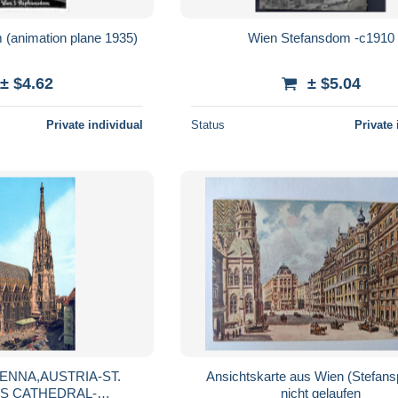
(animation plane 1935)
Wien Stefansdom -c1910
± $4.62
± $5.04
Private individual
Status
Private 
Ansichtskarte aus Wien (Stefansp
 S CATHEDRAL-
nicht gelaufen