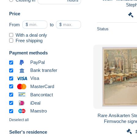
hours
Step
Price
From
$
to
$
Status
With a deal only
Free shipping
Payment methods
PayPal
Bank transfer
Visa
MasterCard
Bancontact
iDeal
Maestro
Rare Ansikarten St
Deselect all
Firmwoche sig
Karlsruhe OLD
Seller's residence
OES