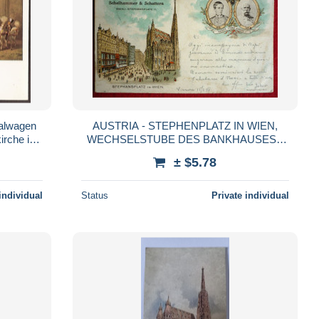
ialwagen
AUSTRIA - STEPHENPLATZ IN WIEN,
irche in
WECHSELSTUBE DES BANKHAUSES -
SCHELHAMMER & SCHATTERA
± $5.78
individual
Status
Private individual