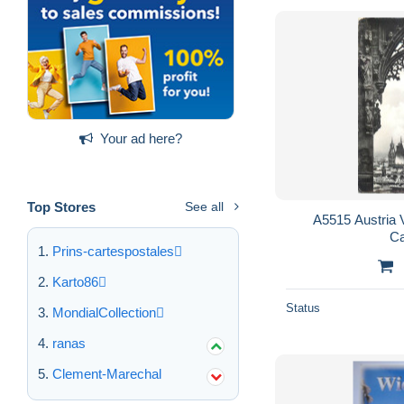
Your ad here?
Top Stores
See all
A5515 Austria 
Ca
Prins-cartespostales
Karto86
Status
MondialCollection
ranas
Clement-Marechal