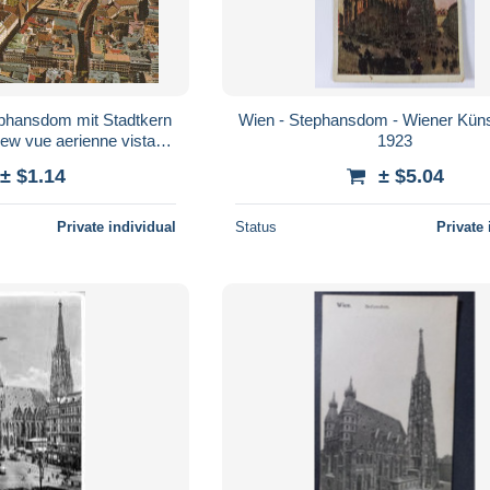
phansdom mit Stadtkern
Wien - Stephansdom - Wiener Küns
view vue aerienne vista
1923
non viaggiata
± $1.14
± $5.04
Private individual
Status
Private 