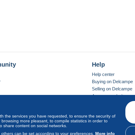
unity
Help
Help center
r
Buying on Delcampe
Selling on Delcampe
A secure website
ith the services you have requested, to ensure the security of
vay
Standard mode
browsing more pleasant, to compile statistics in order to
to share content on social networks.
, others can be set according to your preferences.
More info