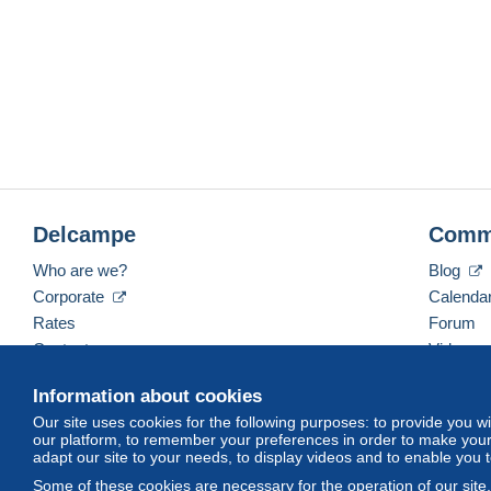
Delcampe
Comm
Who are we?
Blog
Corporate
Calenda
Rates
Forum
Contact us
Videos
Information about cookies
Our site uses cookies for the following purposes: to provide you w
English (United States)
USD
America/Indiana/Ve
our platform, to remember your preferences in order to make your 
adapt our site to your needs, to display videos and to enable you 
Some of these cookies are necessary for the operation of our site