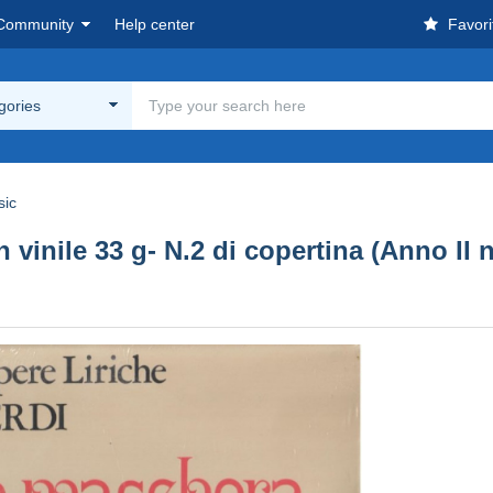
Community
Help center
Favori
egories
sic
nile 33 g- N.2 di copertina (Anno II n