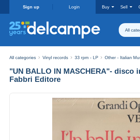
Sign up
Login
Buy
Sell
All cat
All categories
Vinyl records
33 rpm - LP
Other - Italian Mu
"UN BALLO IN MASCHERA"- disco in vi
Fabbri Editore