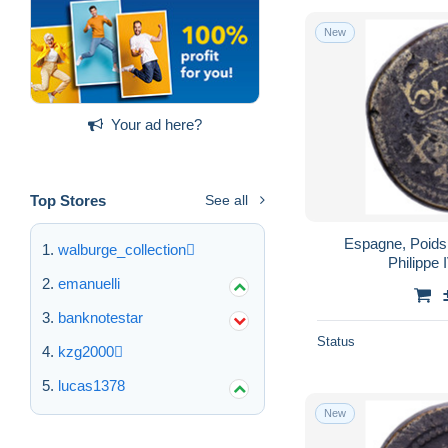
New
Your ad here?
Top Stores
See all
Espagne, Poids
walburge_collection
Philippe 
emanuelli
banknotestar
Status
kzg2000
lucas1378
New