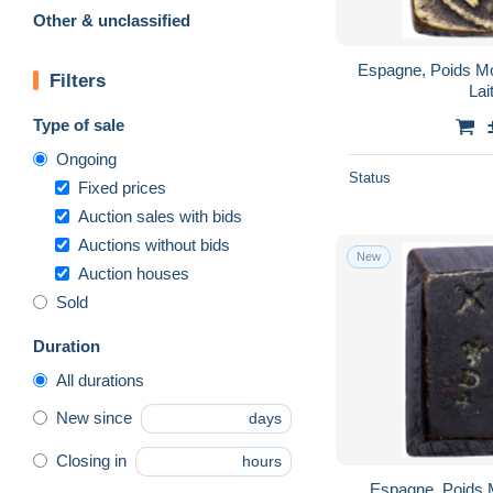
Other & unclassified
Espagne, Poids Mo
Filters
Lai
Type of sale
Ongoing
Status
Fixed prices
Auction sales with bids
Auctions without bids
New
Auction houses
Sold
Duration
All durations
New since
days
Closing in
hours
Espagne, Poids 