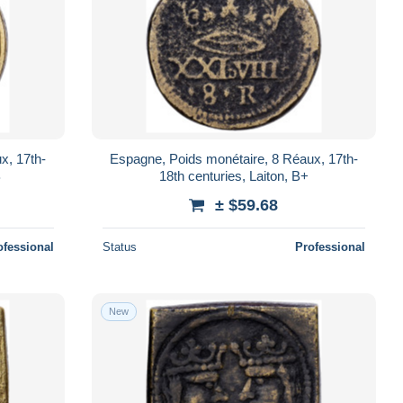
x, 17th-
Espagne, Poids monétaire, 8 Réaux, 17th-
B
18th centuries, Laiton, B+
± $59.68
ofessional
Status
Professional
New