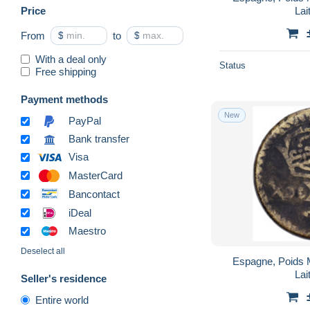
Price
Lai
From
$
to
$
With a deal only
Status
Free shipping
Payment methods
New
PayPal
Bank transfer
Visa
MasterCard
Bancontact
iDeal
Maestro
Deselect all
Espagne, Poids 
Lai
Seller's residence
Entire world