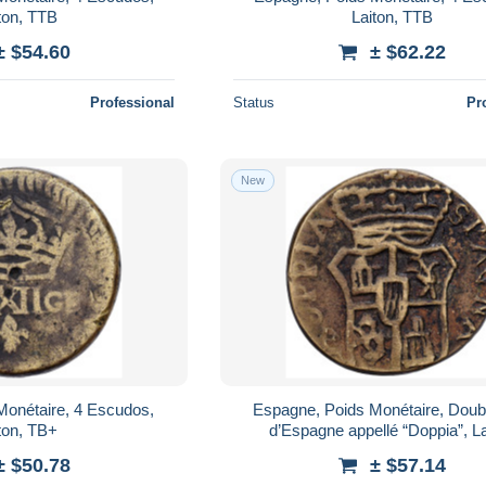
ton, TTB
Laiton, TTB
± $54.60
± $62.22
Professional
Status
Pr
New
Monétaire, 4 Escudos,
Espagne, Poids Monétaire, Doub
ton, TB+
d’Espagne appellé “Doppia”, La
± $50.78
± $57.14