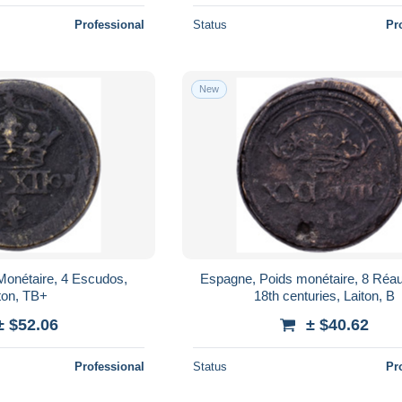
Professional
Status
Pr
New
Monétaire, 4 Escudos,
Espagne, Poids monétaire, 8 Réau
ton, TB+
18th centuries, Laiton, B
± $52.06
± $40.62
Professional
Status
Pr