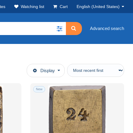
tes
Watching list
Cart
English (United States)
Advanced search
Display
New