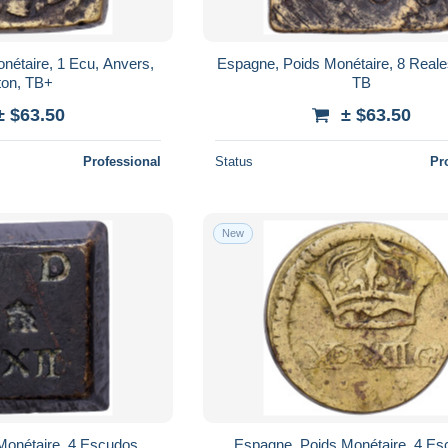
nétaire, 1 Ecu, Anvers,
Espagne, Poids Monétaire, 8 Reales
ton, TB+
TB
± $63.50
± $63.50
Professional
Status
Pr
New
Monétaire, 4 Escudos,
Espagne, Poids Monétaire, 4 Es