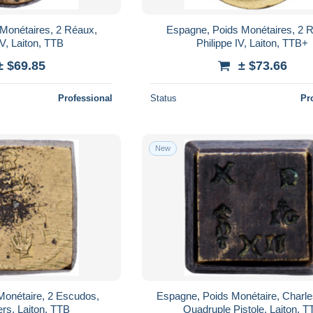
Monétaires, 2 Réaux,
Espagne, Poids Monétaires, 2 
IV, Laiton, TTB
Philippe IV, Laiton, TTB+
± $69.85
± $73.66
Professional
Status
Pr
New
Monétaire, 2 Escudos,
Espagne, Poids Monétaire, Charle
rs, Laiton, TTB
Quadruple Pistole, Laiton, T