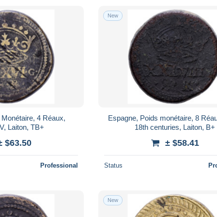
New
 Monétaire, 4 Réaux,
Espagne, Poids monétaire, 8 Réau
IV, Laiton, TB+
18th centuries, Laiton, B+
± $63.50
± $58.41
Professional
Status
Pr
New