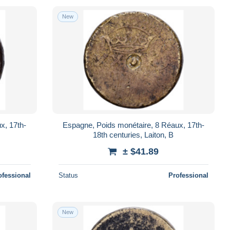
New
x, 17th-
Espagne, Poids monétaire, 8 Réaux, 17th-
18th centuries, Laiton, B
± $41.89
ofessional
Status
Professional
New