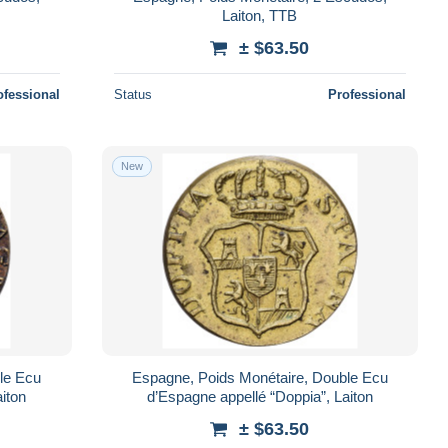
Laiton, TTB
± $63.50
ofessional
Status
Professional
New
le Ecu
Espagne, Poids Monétaire, Double Ecu
iton
d’Espagne appellé “Doppia”, Laiton
± $63.50