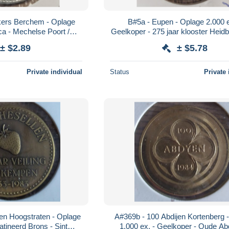
jkers Berchem - Oplage
B#5a - Eupen - Oplage 2.000 e
ca - Mechelse Poort /
Geelkoper - 275 jaar klooster Heid
tand Berchem
- 1981 / moneta nova
± $2.89
± $5.78
Private individual
Status
Private 
en Hoogstraten - Oplage
A#369b - 100 Abdijen Kortenberg 
atineerd Brons - Sint
1.000 ex. - Geelkoper - Oude Abdij van