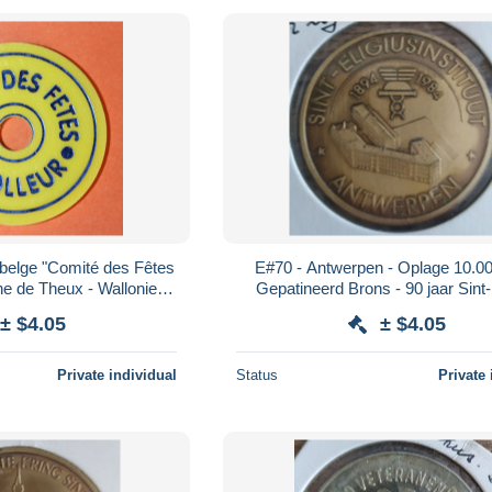
 belge "Comité des Fêtes
E#70 - Antwerpen - Oplage 10.00
e de Theux - Wallonie -
Gepatineerd Brons - 90 jaar Sint-Eligius
 Liège - Belgique
Instituut
± $4.05
± $4.05
Private individual
Status
Private 