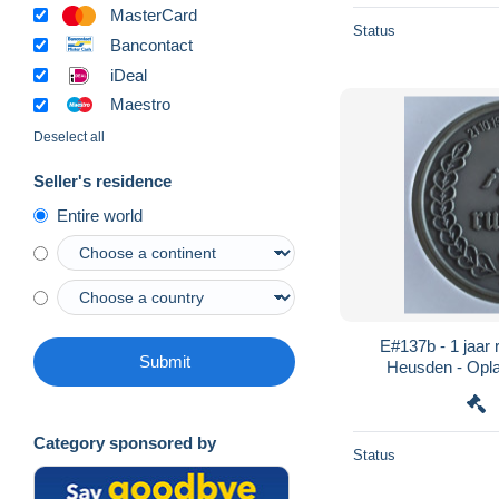
MasterCard
Status
Bancontact
iDeal
Maestro
Deselect all
Seller's residence
Entire world
E#137b - 1 jaar ruilclub Destelbergen-
Submit
Heusden - Oplag
Category sponsored by
Status