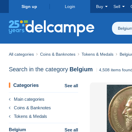
Sign up
Login
Buy
Sell
Belgiu
All categories
Coins & Banknotes
Tokens & Medals
Belgi
Search in the category
Belgium
4,508 items foun
Categories
See all
Main categories
Coins & Banknotes
Tokens & Medals
Belgium
See all