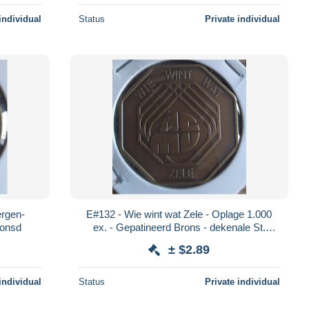
individual
Status
Private individual
E#132 - Wie wint wat Zele - Oplage 1.000
ronsd
ex. - Gepatineerd Brons - dekenale St.
Ludgeruskerk / N.C.M.V. eindejaar actie
± $2.89
individual
Status
Private individual