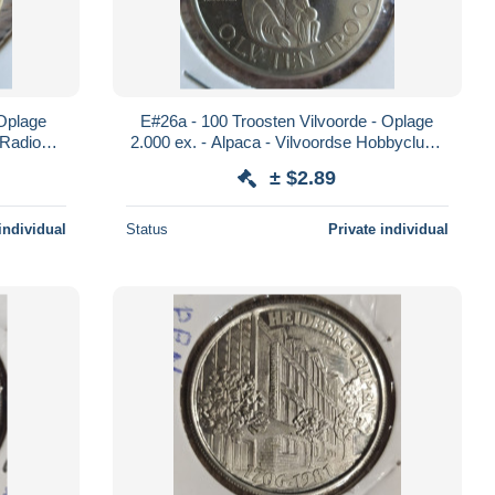
 Oplage
E#26a - 100 Troosten Vilvoorde - Oplage
 Radio
2.000 ex. - Alpaca - Vilvoordse Hobbyclub -
3
514 jaar Carmelietessen
± $2.89
individual
Status
Private individual