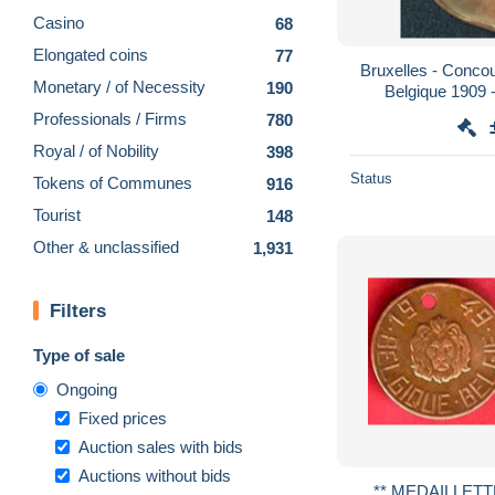
Casino
68
Elongated coins
77
Bruxelles - Conco
Monetary / of Necessity
190
Belgique 1909 -
Thiéf
Professionals / Firms
780
Royal / of Nobility
398
Status
Tokens of Communes
916
Tourist
148
Other & unclassified
1,931
Filters
Type of sale
Ongoing
Fixed prices
Auction sales with bids
Auctions without bids