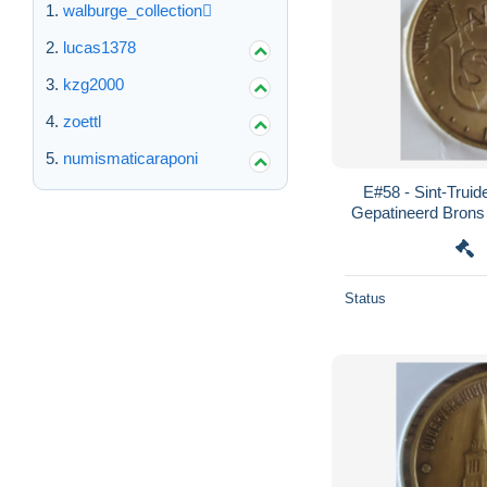
walburge_collection
lucas1378
kzg2000
zoettl
numismaticaraponi
E#58 - Sint-Truid
Gepatineerd Brons -
num
Status