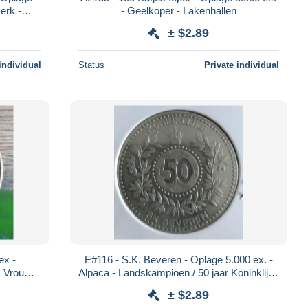
erk -
- Geelkoper - Lakenhallen
ag van
± $2.89
individual
Status
Private individual
ex -
E#116 - S.K. Beveren - Oplage 5.000 ex. -
. Vrouw
Alpaca - Landskampioen / 50 jaar Koninklijke
m!
Sport Kring Beveren
± $2.89