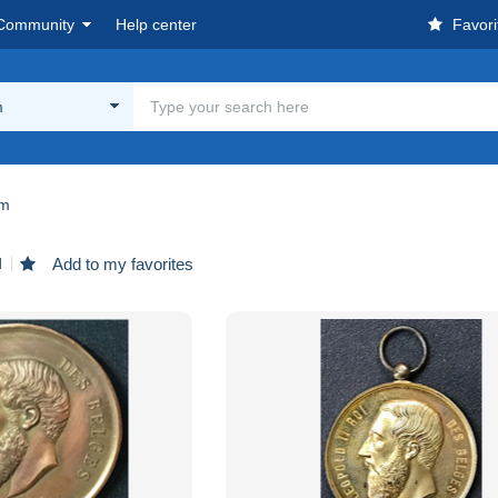
Community
Help center
Favori
m
um
d
Add to my favorites