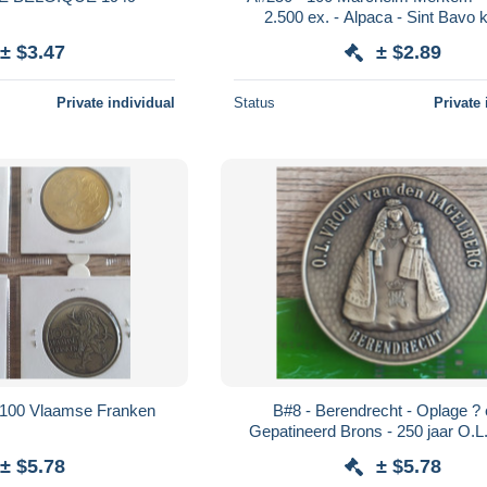
2.500 ex. - Alpaca - Sint Bavo k
Gedenksteen 3de legerdivisie Sl
± $3.47
± $2.89
Merkem
Private individual
Status
Private 
+ 100 Vlaamse Franken
B#8 - Berendrecht - Oplage ? 
Gepatineerd Brons - 250 jaar O.L
van den Hagelberg - 47 gra
± $5.78
± $5.78