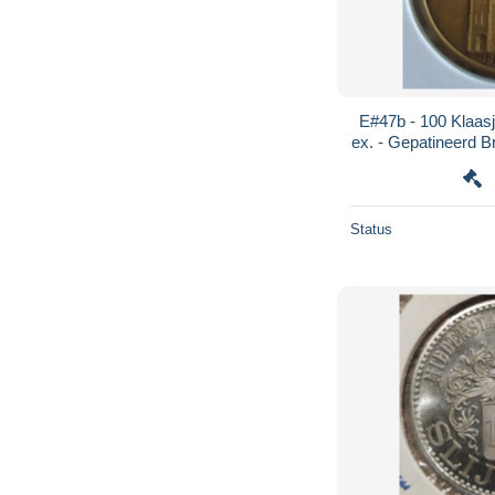
E#47b - 100 Klaasj
ex. - Gepatineerd B
/ Sint
Status