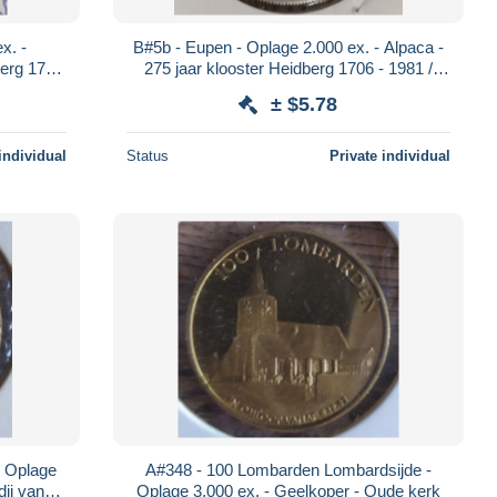
x. -
B#5b - Eupen - Oplage 2.000 ex. - Alpaca -
berg 1706
275 jaar klooster Heidberg 1706 - 1981 /
moneta nova
± $5.78
individual
Status
Private individual
- Oplage
A#348 - 100 Lombarden Lombardsijde -
Oplage 3.000 ex. - Geelkoper - Oude kerk