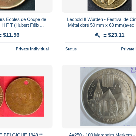
urs Ecoles de Coupe de
Léopold II Würden - Festival de C
 H F T (Hubert Félix
Métal doré 50 mm x 68 mm(avec 
aine) 56 mm
± $11.56
± $23.11
Private individual
Status
Private 
** MEDAILLETTE BELGIQUE 1949 **
A#250 - 100 Marcheim Merkem -