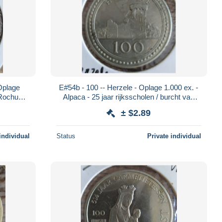
Oplage
E#54b - 100 -- Herzele - Oplage 1.000 ex. -
 Rochus
Alpaca - 25 jaar rijksscholen / burcht van
Herzele
± $2.89
individual
Status
Private individual