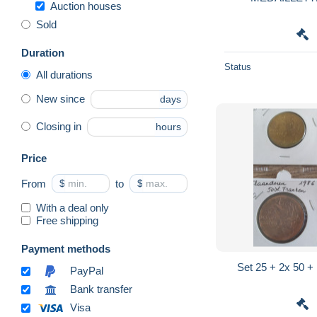
Auction houses
Sold
Duration
Status
All durations
New since
days
Closing in
hours
Price
From
$
to
$
With a deal only
Free shipping
Payment methods
Set 25 + 2x 50 
PayPal
Bank transfer
Visa