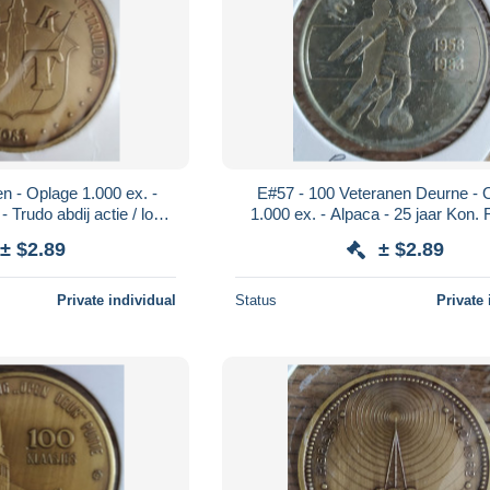
en - Oplage 1.000 ex. -
E#57 - 100 Veteranen Deurne - 
 Trudo abdij actie / logo
1.000 ex. - Alpaca - 25 jaar Kon.
ismatica
F.C. Deurne
± $2.89
± $2.89
Private individual
Status
Private 