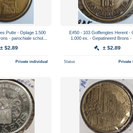
es Putte - Oplage 1.500
E#50 - 103 Golflengtes Herent -
rons - parochiale scholen
1.000 ex. - Gepatineerd Brons -
 Niklaaskerk
Uilenspiegel / zendmast 10
± $2.89
± $2.89
Private individual
Status
Private 