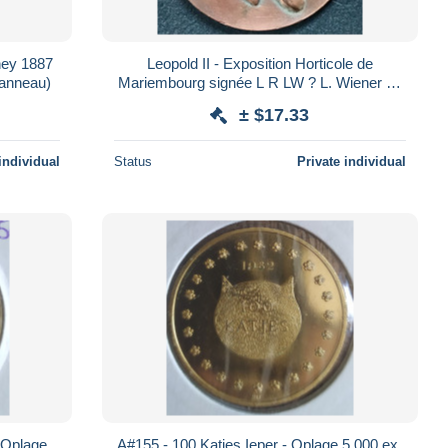
iney 1887
Leopold II - Exposition Horticole de
anneau)
Mariembourg signée L R LW ? L. Wiener 50
mm
± $17.33
individual
Status
Private individual
 Oplage
A#155 - 100 Katjes Ieper - Oplage 5.000 ex.