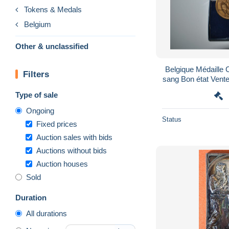
Tokens & Medals
Belgium
Other & unclassified
Belgique Médaille
Filters
sang Bon état Vent
Envoi 
Type of sale
Ongoing
Status
Fixed prices
Auction sales with bids
Auctions without bids
Auction houses
Sold
Duration
All durations