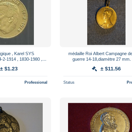
lgique , Karel SYS
médaille Roi Albert Campagne d
2-1914 , 1830-1980 ,
guerre 14-18,diamètre 27 mm.
Geldigheidssatum , 20-31 12 1980 , 2 scans
collection
± $1.23
± $11.56
Professional
Status
Pr