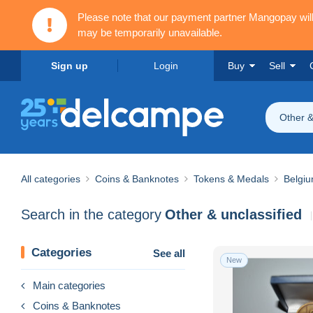
Please note that our payment partner Mangopay wi
may be temporarily unavailable.
Sign up
Login
Buy
Sell
Other &
All categories
Coins & Banknotes
Tokens & Medals
Belgi
Search in the category
Other & unclassified
Categories
See all
New
Main categories
Coins & Banknotes