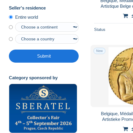
Belgique, Médail
Artistique Belg
Seller's residence
Entire world
Status
New
Submit
Category sponsored by
Belgique, Médail
Artistieke Prom