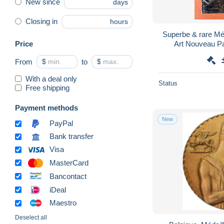
New since
days
Closing in
hours
Superbe & rare Méd
Price
Art Nouveau Pa
Architecture Pein
From
$
to
$
With a deal only
Status
Free shipping
Payment methods
New
PayPal
Bank transfer
Visa
MasterCard
Bancontact
iDeal
Maestro
Deselect all