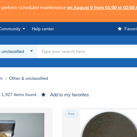
ll perform scheduled maintenance
on August 6 from 01:00 to 03:00
Community
Help center
Favori
 unclassified
um
Other & unclassified
1,927 items found
Add to my favorites
New