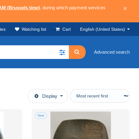
 AM (Brussels time)
, during which payment services
×
tes
Watching list
Cart
English (United States)
Advanced search
Display
New