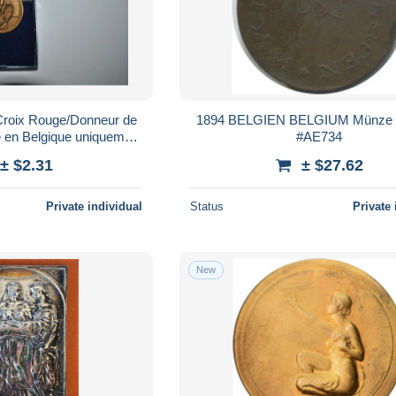
 Croix Rouge/Donneur de
1894 BELGIEN BELGIUM Münz
e en Belgique uniquement
#AE734
bpost : 3 €
± $2.31
± $27.62
Private individual
Status
Private 
New