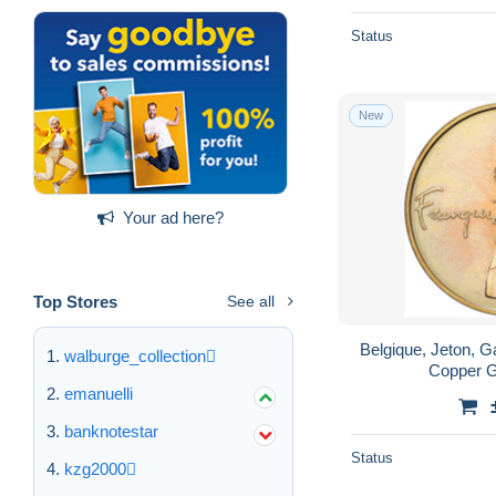
Status
New
Your ad here?
Top Stores
See all
Belgique, Jeton, G
walburge_collection
Copper G
emanuelli
banknotestar
Status
kzg2000