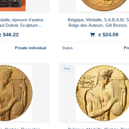
aille, épreuve d'auteur.
Belgique, Médaille, S.A.B.A.M, S
ul Dubois Sculpture
Belge des Auteurs, Gilt Bronze
ture. Paysage (67 gr.)
± $46.22
± $24.09
Private individual
Status
Pr
New