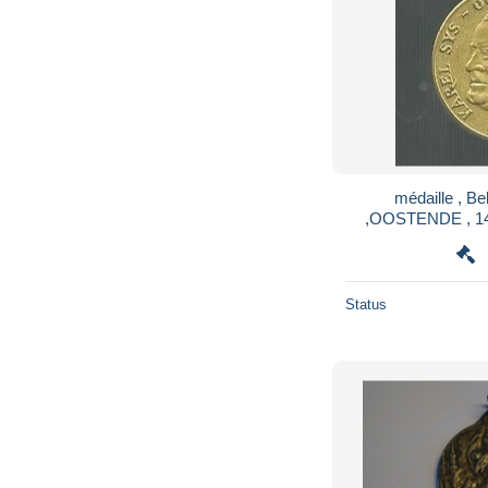
médaille , Be
,OOSTENDE , 14-
Status