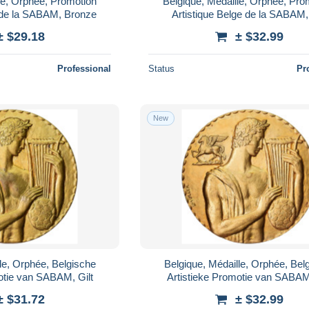
le, Orphée, Promotion
Belgique, Médaille, Orphée, Pro
e de la SABAM, Bronze
Artistique Belge de la SABAM, 
± $29.18
± $32.99
Professional
Status
Pr
New
le, Orphée, Belgische
Belgique, Médaille, Orphée, Bel
otie van SABAM, Gilt
Artistieke Promotie van SABAM,
± $31.72
± $32.99