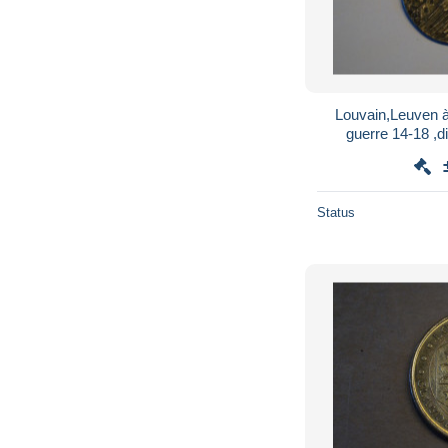
Louvain,Leuven à
guerre 14-18 ,
co
Status