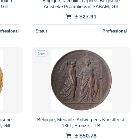
motion
Belgique, Médaille, Orphée, Belgische
Gilt
Artistieke Promotie van SABAM, Gilt
± $27.91
ofessional
Status
Professional
New
gische
Belgique, Médaille, Antwerpens Kunstfeest,
 Gilt
1861, Bronze, TTB
± $50.78