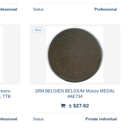
ofessional
Status
Professional
New
Anvers-
1894 BELGIEN BELGIUM Münze MEDAL
é, TTB
#AE734
± $27.62
ofessional
Status
Private individual