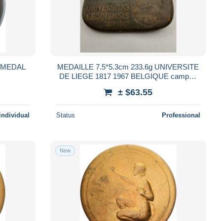
e MEDAL
MEDAILLE 7.5*5.3cm 233.6g UNIVERSITE
DE LIEGE 1817 1967 BELGIQUE campus
SART TILMA / Réf 31726
± $63.55
individual
Status
Professional
New