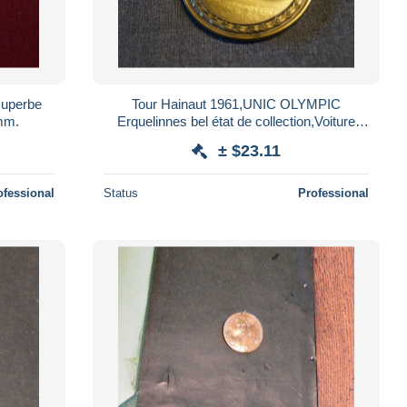
superbe
Tour Hainaut 1961,UNIC OLYMPIC
 mm.
Erquelinnes bel état de collection,Voiture
ancienne diamètre 50 mm.
± $23.11
ofessional
Status
Professional