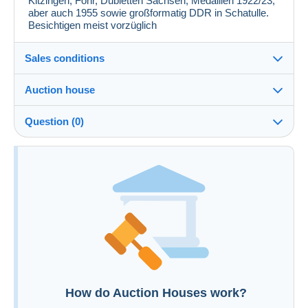
Kitzingen, Föhr, Dubletten Sachsen, Medaillen 1922/23,
aber auch 1955 sowie großformatig DDR in Schatulle.
Besichtigen meist vorzüglich
Sales conditions
Auction house
See the terms and conditions of the Auction House
Question (0)
Fee for buyer : 22 %
You must open a session to ask a question.
Open a session
How do Auction Houses work?