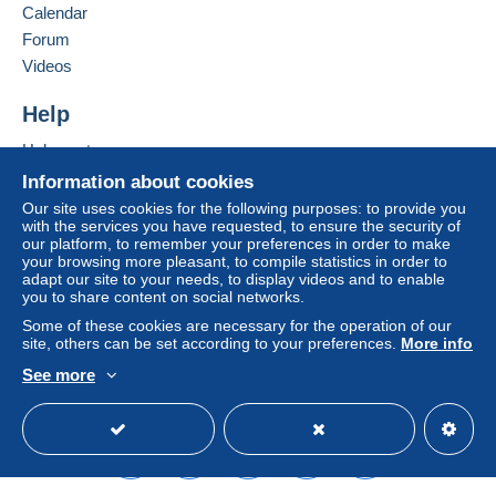
Calendar
Forum
Videos
Help
Help center
Buying on Delcampe
Information about cookies
Selling on Delcampe
Our site uses cookies for the following purposes: to provide you
with the services you have requested, to ensure the security of
A secure website
our platform, to remember your preferences in order to make
your browsing more pleasant, to compile statistics in order to
adapt our site to your needs, to display videos and to enable
you to share content on social networks.
Some of these cookies are necessary for the operation of our
site, others can be set according to your preferences.
More info
See more
English (United States)
USD
Standard mode