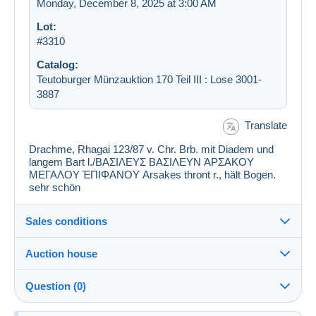
Monday, December 8, 2025 at 3:00 AM
Lot:
#3310
Catalog:
Teutoburger Münzauktion 170 Teil III : Lose 3001-
3887
Translate
Drachme, Rhagai 123/87 v. Chr. Brb. mit Diadem und
langem Bart l./ΒΑΣΙΛΕΥΣ ΒΑΣΙΛΕΥΝ ἈΡΣΑΚΟΥ
ΜΕΓΑΛΟΥ ἘΠΙΦΑΝΟΥ Arsakes thront r., hält Bogen.
sehr schön
Sales conditions
Auction house
See the terms and conditions of the Auction House
Question (0)
Fee for buyer : 22 %