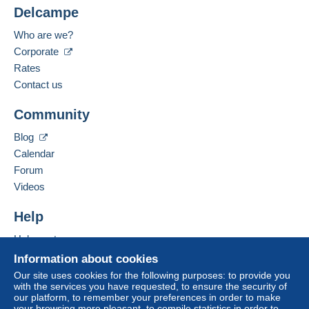
Delcampe
Who are we?
Corporate
Rates
Contact us
Community
Blog
Calendar
Forum
Videos
Help
Help center
Buying on Delcampe
Information about cookies
Selling on Delcampe
Our site uses cookies for the following purposes: to provide you
with the services you have requested, to ensure the security of
A secure website
our platform, to remember your preferences in order to make
your browsing more pleasant, to compile statistics in order to