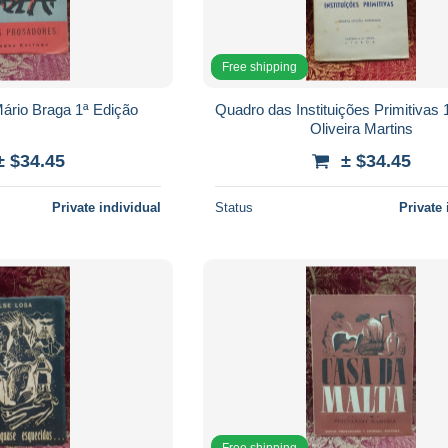
Free shipping
ário Braga 1ª Edição
Quadro das Instituições Primitivas 
Oliveira Martins
± $34.45
± $34.45
Private individual
Status
Private 
Free shipping