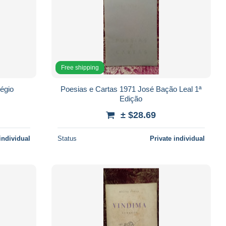
Free shipping
égio
Poesias e Cartas 1971 José Bação Leal 1ª
Edição
± $28.69
individual
Status
Private individual