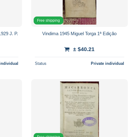
Free shipping
1929 J. P.
Vindima 1945 Miguel Torga 1ª Edição
± $40.21
individual
Status
Private individual
Free shipping