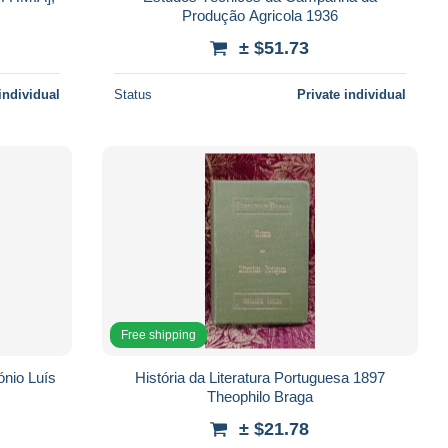
Produção Agricola 1936
± $51.73
individual
Status
Private individual
Free shipping
ónio Luís
História da Literatura Portuguesa 1897
Theophilo Braga
± $21.78