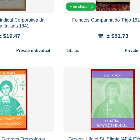
Free shipping
ndical-Corporativa da
Folhetos Campanha do Trigo 19
a Italiana 1941
± $19.47
± $51.73
Private individual
Status
Private 
t. Georges Tropeoforos,
Greece. Life of St. Efimia [ΑΓΙΑ 