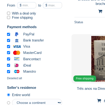
broch
From
$
to
$
With a deal only
Free shipping
Status
Payment methods
PayPal
Bank transfer
Visa
MasterCard
Bancontact
iDeal
Maestro
Deselect all
Free shipping
Seller's residence
Três anos na Dir
Entire world