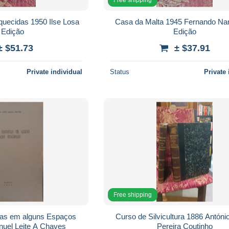
quecidas 1950 Ilse Losa
Casa da Malta 1945 Fernando Na
 Edição
Edição
± $51.73
± $37.91
Private individual
Status
Private 
Free shipping
ias em alguns Espaços
Curso de Silvicultura 1886 Antóni
nuel Leite A Chaves
Pereira Coutinho