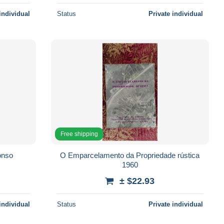
individual
Status
Private individual
Free shipping
onso
O Emparcelamento da Propriedade rústica
1960
± $22.93
individual
Status
Private individual