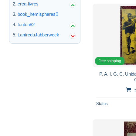
crea-livres
book_hemispheres
tonton82
LantreduJabberwock
Free shipping
P. A. I. G. C. Uni
Status