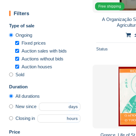
Free shipping
Filters
A Organização Si
Agricultur
Type of sale
Ongoing
Fixed prices
Status
Auction sales with bids
Auctions without bids
Auction houses
Sold
Duration
All durations
New since
days
Closing in
hours
Price
Greece. Life of S