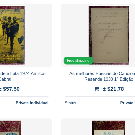
Free shipping
dade e Luta 1974 Amilcar
As melhores Poesias do Cancion
Cabral
Resende 1939 1ª Edição
± $57.50
± $21.78
Private individual
Status
Private 