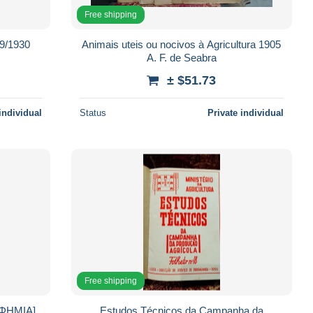
Free shipping
29/1930
Animais uteis ou nocivos à Agricultura 1905
A. F. de Seabra
± $51.73
individual
Status
Private individual
Free shipping
ΕΥΦΗΜΙΑ],
Estudos Técnicos da Campanha da