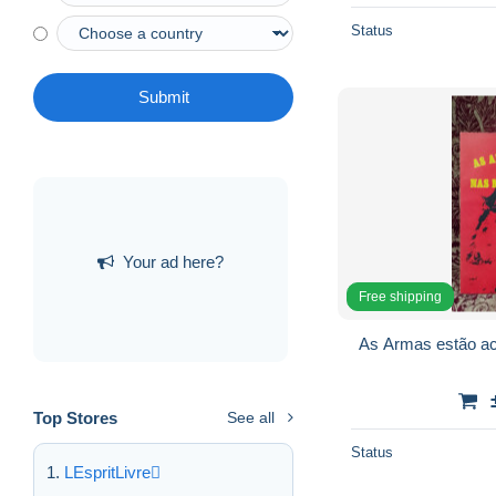
Status
Submit
Your ad here?
Free shipping
As Armas estão a
Top Stores
See all
Status
LEspritLivre