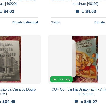
ure [46200]
brochure [46199]
± $4.03
± $4.03
Private individual
Status
Private 
Free shipping
ecção da Casa do Douro
CUF Companhia União Fabril - Ant
1951
de Seabra
± $34.45
± $45.97