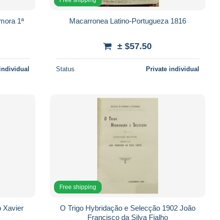
mora 1ª
Macarronea Latino-Portugueza 1816
± $57.50
individual
Status
Private individual
Free shipping
o Xavier
O Trigo Hybridação e Selecção 1902 João
Francisco da Silva Fialho