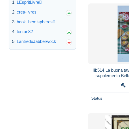
LEspritLivre
crea-livres
book_hemispheres
tonton82
LantreduJabberwock
lib514 La buona tavo
supplemento Bella 
Status