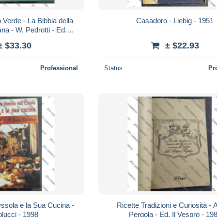
 Verde - La Bibbia della
Casadoro - Liebig - 1951
na - W. Pedrotti - Ed.
tra - 2007
± $33.30
± $22.93
Professional
Status
Pr
Ossola e la Sua Cucina -
Ricette Tradizioni e Curiosità - 
olucci - 1998
Pergola - Ed. Il Vespro - 19