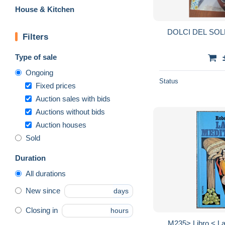
House & Kitchen
DOLCI DEL SOLE 
Filters
Type of sale
Ongoing
Status
Fixed prices
Auction sales with bids
Auctions without bids
Auction houses
Sold
Duration
All durations
New since
days
Closing in
hours
M235> Libro < La