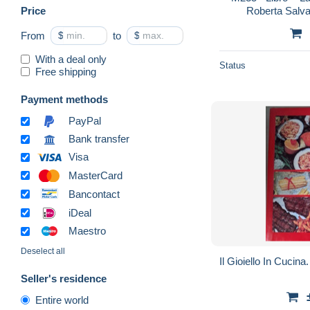
Price
Roberta Salva
From
$
to
$
With a deal only
Status
Free shipping
Payment methods
PayPal
Bank transfer
Visa
MasterCard
Bancontact
iDeal
Maestro
Deselect all
Il Gioiello In Cucin
Seller's residence
Entire world