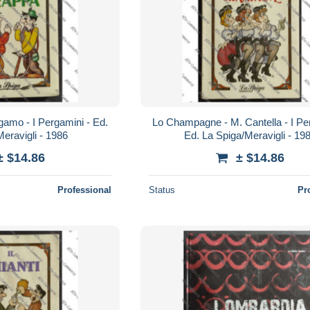
gamo - I Pergamini - Ed.
Lo Champagne - M. Cantella - I Pe
eravigli - 1986
Ed. La Spiga/Meravigli - 19
± $14.86
± $14.86
Professional
Status
Pr