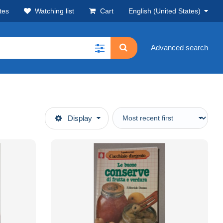
tes
Watching list
Cart
English (United States)
Advanced search
Display