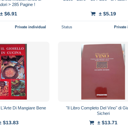
dori > 285 Pagine !
± $6.91
± $5.19
Private individual
Status
Private 
a. L'Arte Di Mangiare Bene
"Il Libro Completo Del Vino" di G
Sicheri
± $13.83
± $13.71