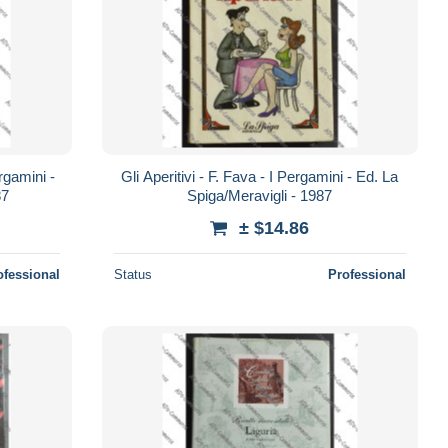
rgamini -
Gli Aperitivi - F. Fava - I Pergamini - Ed. La
87
Spiga/Meravigli - 1987
± $14.86
ofessional
Status
Professional