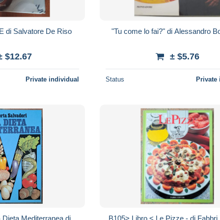
di Salvatore De Riso
"Tu come lo fai?" di Alessandro 
± $12.67
± $5.76
Private individual
Status
Private 
 Dieta Mediterranea di
B105> Libro < Le Pizze - di Fabbri 