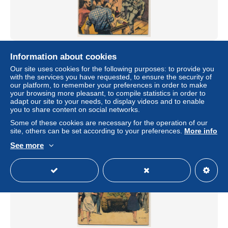
Collection "PATRIE Libérée" - L' Ardenne à feu et à sang -
Information about cookies
A. Forny - Editions Rouff, Paris, 1946
Our site uses cookies for the following purposes: to provide you
± $6.22
with the services you have requested, to ensure the security of
our platform, to remember your preferences in order to make
your browsing more pleasant, to compile statistics in order to
Status
Professional
adapt our site to your needs, to display videos and to enable
you to share content on social networks.
Some of these cookies are necessary for the operation of our
site, others can be set according to your preferences.
More info
See more