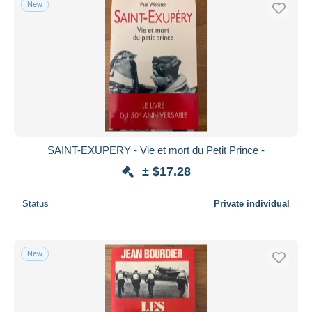
New
Free shipping
Payment methods
PayPal
Bank transfer
Visa
MasterCard
Bancontact
SAINT-EXUPERY - Vie et mort du Petit Prince -
iDeal
± $17.28
Maestro
Deselect all
Status
Private individual
Seller's residence
Entire world
New