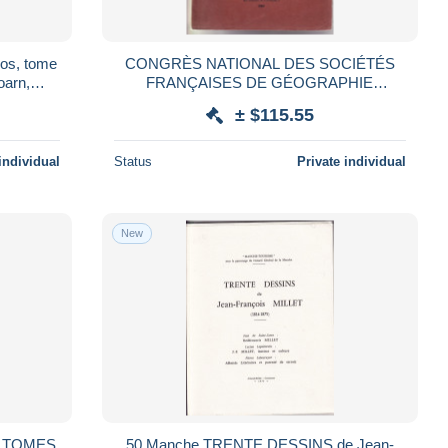
dos, tome
CONGRÈS NATIONAL DES SOCIÉTÉS
oarn,
FRANÇAISES DE GÉOGRAPHIE
Couliboeuf,,Harcourt,,Falaise, 622 pages,
COMPTE RENDU DES SOCIÉTÉS
± $115.55
NORMANDES
individual
Status
Private individual
New
X TOMES
50 Manche TRENTE DESSINS de Jean-