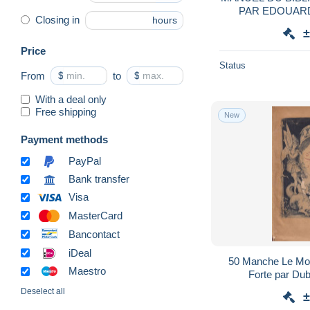
PAR EDOUAR
Closing in
hours
TOMES
±
Price
Status
From
$
to
$
With a deal only
Free shipping
New
Payment methods
PayPal
Bank transfer
Visa
MasterCard
Bancontact
iDeal
50 Manche Le Mont
Maestro
Forte par Dub
Deselect all
±