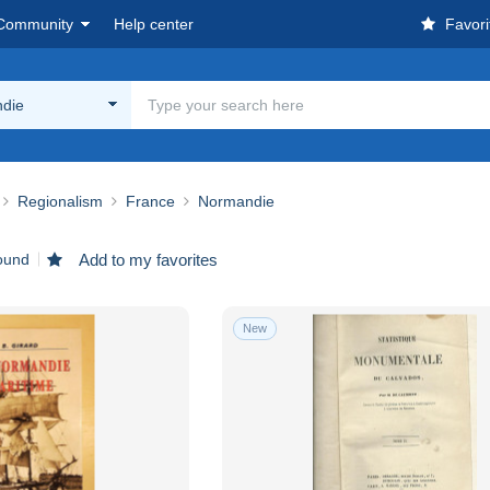
Community
Help center
Favori
die
Regionalism
France
Normandie
found
Add to my favorites
New