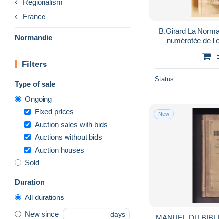
Regionalism
France
B.Girard La Norma
Normandie
numérotée de l'
Filters
Status
Type of sale
Ongoing
Fixed prices
New
Auction sales with bids
Auctions without bids
Auction houses
Sold
Duration
All durations
New since
days
MANUEL DU BIB