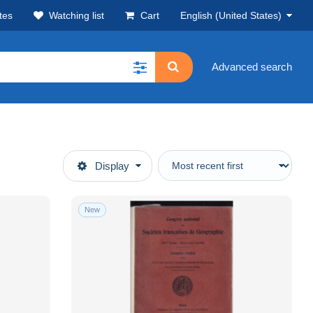
tes
Watching list
Cart
English (United States)
Advanced search
Display
New