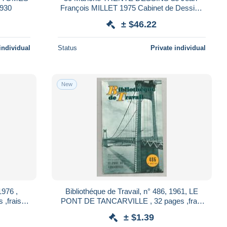
930
François MILLET 1975 Cabinet de Dessins
Musée du LOUVRE Bel Emboitage
± $46.22
individual
Status
Private individual
New
1976 ,
Bibliothéque de Travail, n° 486, 1961, LE
frais fr
PONT DE TANCARVILLE , 32 pages ,frais
fr 1.95 e
± $1.39