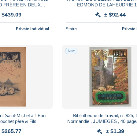
D FRÈRE EN DEUX
EDMOND DE LAHEUDRIE 1
 1860 E.O.
 $439.09
± $92.44
Private individual
Status
Private 
New
 Saint-Michel à l' Eau
Bibliothéque de Travail, n° 825, 
ouchet père & Fils
Normandie , JUMIEGES , 40 pages ,
1.95 e
 $265.77
± $1.39