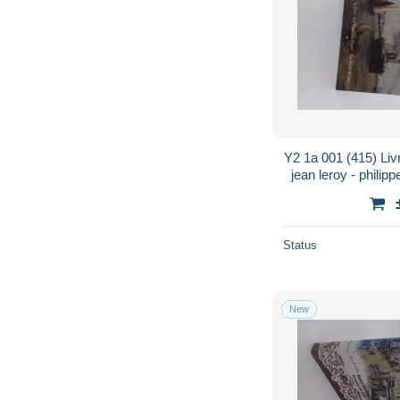
Y2 1a 001 (415) Livr
jean leroy - philipp
briot -
Status
New