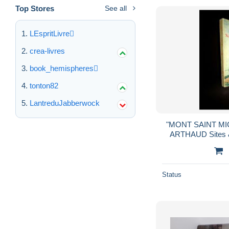
Top Stores
See all
LEspritLivre
crea-livres
book_hemispheres
tonton82
LantreduJabberwock
"MONT SAINT MICH
ARTHAUD Sites 
Norma
Status