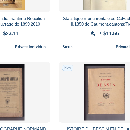
ndie maritime Réédition
Statistique monumentale du Calva
ouvrage de 1899 2010
II,1850,de Caumont,cantons:Tr
± $23.11
± $11.56
Private individual
Status
Private 
New
LIOGRAPHE NORMAND
HISTOIRE DU BESSIN EN DEU