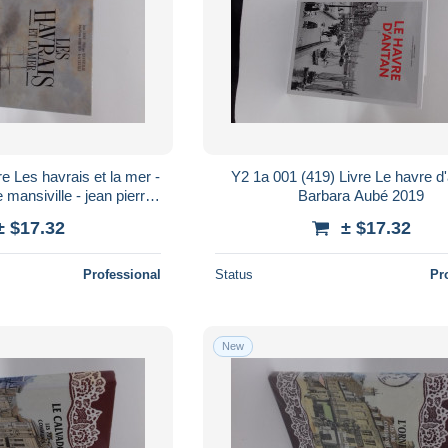
e Les havrais et la mer -
Y2 1a 001 (419) Livre Le havre d'
e mansiville - jean pierre
Barbara Aubé 2019
 eric lejeune
± $17.32
± $17.32
Professional
Status
Pr
New