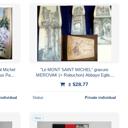
t Michel
"Le MONT SAINT MICHEL" gravure
ux Pays
MEROVAK (= Robuchon) Abbaye Eglise
Normandie ca 1900 !
± $28.77
individual
Status
Private individual
New