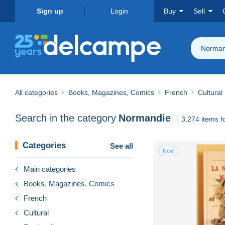
Sign up
Login
Buy
Sell
Norman
All categories
Books, Magazines, Comics
French
Cultural
Search in the category
Normandie
3,274 items 
Categories
See all
New
Main categories
Books, Magazines, Comics
French
Cultural