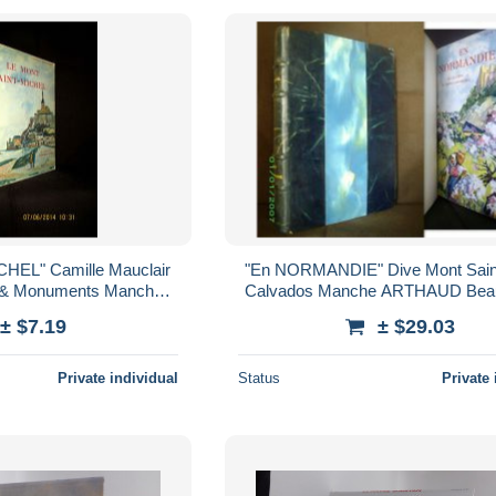
EL" Camille Mauclair
"En NORMANDIE" Dive Mont Sain
& Monuments Manche
Calvados Manche ARTHAUD Bea
ndie 1947 !
Reliure cuir 1942 !
± $7.19
± $29.03
Private individual
Status
Private 