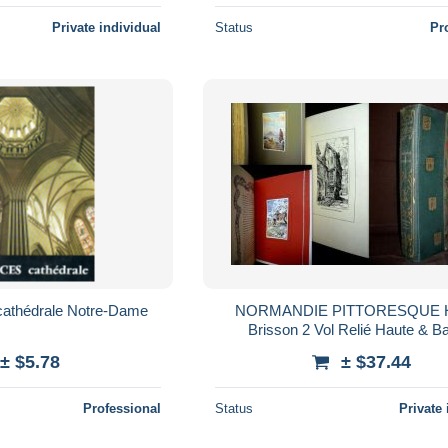
Private individual
Status
Pr
 cathédrale Notre-Dame
NORMANDIE PITTORESQUE H
Brisson 2 Vol Relié Haute & B
Normandie Normandy gravure aq
± $5.78
± $37.44
CONRAD CHALAT 1933 !
Professional
Status
Private 