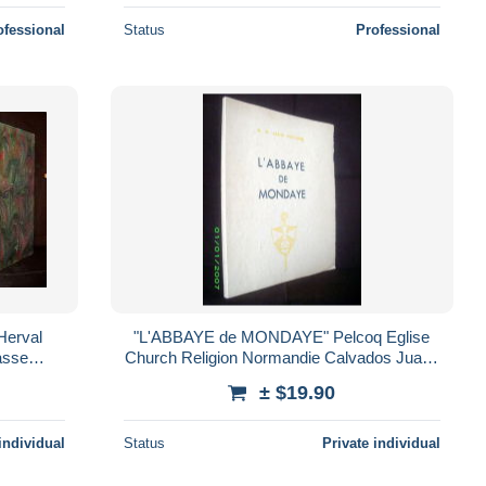
ofessional
Status
Professional
erval
"L'ABBAYE de MONDAYE" Pelcoq Eglise
asse
Church Religion Normandie Calvados Juaye
uarelle
Mondaye Bayeux rare 1ère Edition 1935 !
± $19.90
individual
Status
Private individual