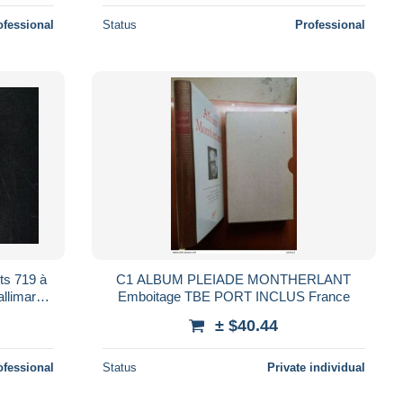
ofessional
Status
Professional
its 719 à
C1 ALBUM PLEIADE MONTHERLANT
allimard
Emboitage TBE PORT INCLUS France
oïd
± $40.44
ofessional
Status
Private individual