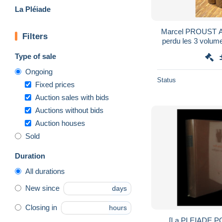
La Pléiade
Marcel PROUST A 
Filters
perdu les 3 volum
impress
Type of sale
Ongoing
Status
Fixed prices
Auction sales with bids
Auctions without bids
Auction houses
Sold
Duration
All durations
New since
days
Closing in
hours
[La PLEIADE P