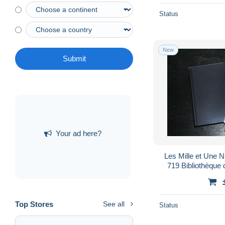
Status
New
Submit
Your ad here?
Les Mille et Une N
719 Bibliothèque 
2006 T2 SEU
Top Stores
See all
Status