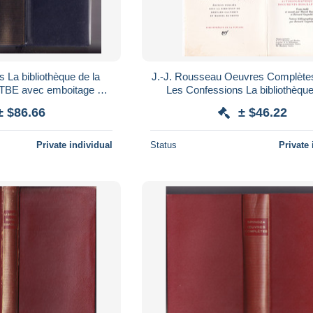
e la
J.-J. Rousseau Oeuvres Complète
 TBE avec emboitage en
Les Confessions La bibliothèque de la
E Rare
Pléiade NRF 1969 BE Rar
± $86.66
± $46.22
Private individual
Status
Private 