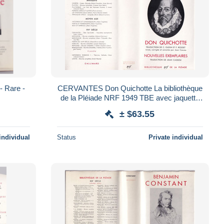
- Rare -
CERVANTES Don Quichotte La bibliothèque
de la Pléiade NRF 1949 TBE avec jaquette
en BE Rare
± $63.55
individual
Status
Private individual