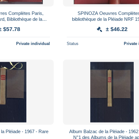
res Complètes Paris,
SPINOZA Oeuvres Complètes 
rd, Bibliothèque de la
bibliothèque de la Pléiade NRF 
23 - Relié, bien complet
Rare
± $57.78
± $46.22
Private individual
Status
Private 
a Pléiade - 1967 - Rare
Album Balzac de la Pléiade - 1962 - Rare 
N°1 des Albums de la Pléiade ap