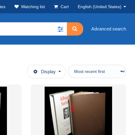
tes
Watching list
Cart
English (United States)
Advanced search
Display