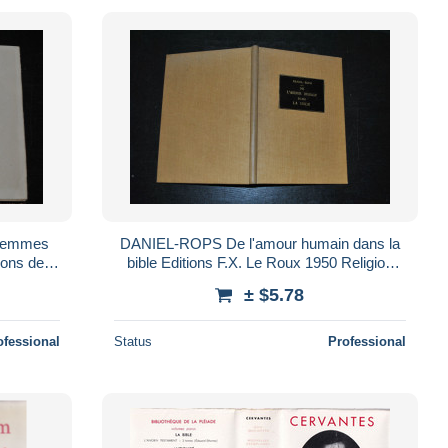
 femmes
DANIEL-ROPS De l'amour humain dans la
ions de
bible Editions F.X. Le Roux 1950 Religion
3300
Chrétienté Foi
± $5.78
ofessional
Status
Professional