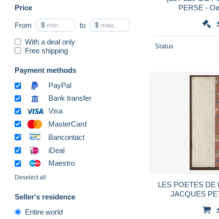
Price
PERSE - Oe
From
$
to
$
With a deal only
Status
Free shipping
Payment methods
PayPal
Bank transfer
Visa
MasterCard
Bancontact
iDeal
Maestro
Deselect all
LES POETES DE L
JACQUES PET
Seller's residence
Entire world