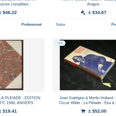
uvres complètes.
Aragon.
± $46.22
± $34.67
Professional
Status
Pr
New
A PLEIADE - EDITION
Jean Gattégno & Merlin Holland 
IT, 1946, ANGERS
Oscar Wilde - La Pléiade - Étui &
± $19.41
± $52.00