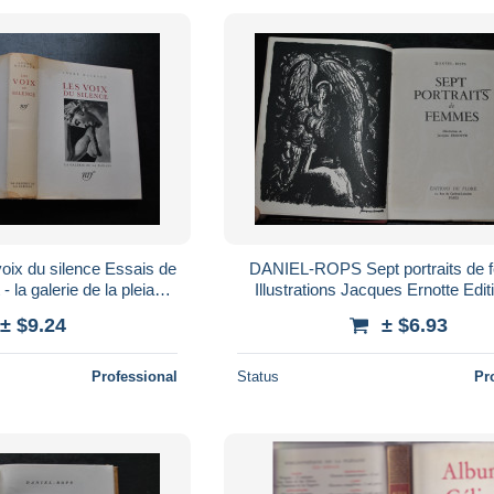
oix du silence Essais de
DANIEL-ROPS Sept portraits de
 - la galerie de la pleiade
Illustrations Jacques Ernotte Edit
sée imaginaire...
Flore 1947 Tirage limité 2990/
± $9.24
± $6.93
Professional
Status
Pr