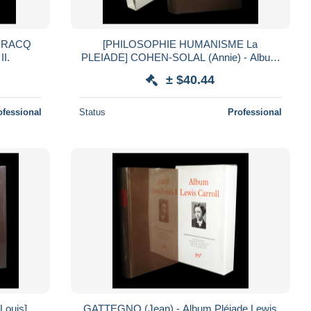
 GRACQ
[PHILOSOPHIE HUMANISME La
II.
PLEIADE] COHEN-SOLAL (Annie) - Album
Pléiade Sartre.
± $40.44
ofessional
Status
Professional
Louis]
GATTEGNO (Jean) - Album Pléiade Lewis