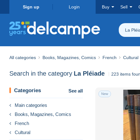
Sign up
Login
Buy
Sell
La Pléi
All categories
Books, Magazines, Comics
French
Cultural
Search in the category
La Pléiade
223 items fou
Categories
See all
New
Main categories
Books, Magazines, Comics
French
Cultural