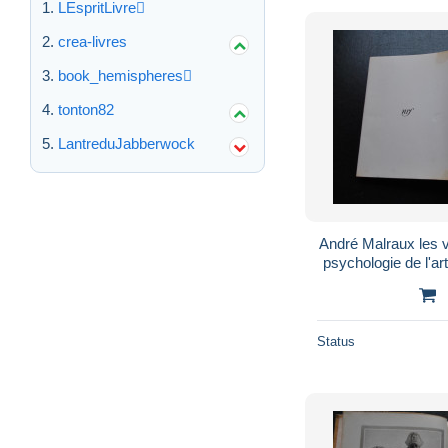
LEspritLivre
crea-livres
book_hemispheres
tonton82
LantreduJabberwock
André Malraux les v
psychologie de l'art
nrf 1956 mu
Status