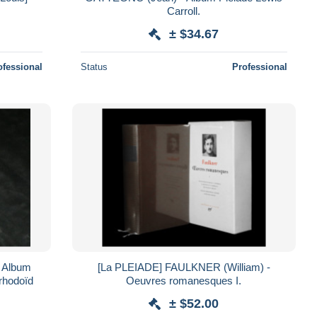
Carroll.
± $34.67
ofessional
Status
Professional
- Album
[La PLEIADE] FAULKNER (William) -
 rhodoïd
Oeuvres romanesques I.
± $52.00