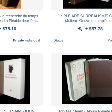
la recherche du temps
[La PLEIADE SURREALISME]
es La Pléaide deuxième
(Julien) -Oeuvres complètes 
ion années 50
± $75.10
± $57.78
Private individual
Status
Pr
OESIE] SAINT-JOHN
RISTAT (Jean) - Album Pléiade [