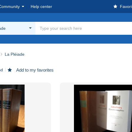
Community
Help center
Favori
ade
La Pléiade
nd
Add to my favorites