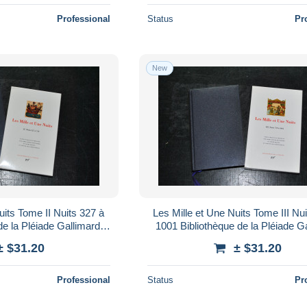
Professional
Status
Pr
New
uits Tome II Nuits 327 à
Les Mille et Une Nuits Tome III Nu
de la Pléiade Gallimard
1001 Bibliothèque de la Pléiade G
L Coffret Rhodoïd
2006 T3 SEUL Coffret Rhod
± $31.20
± $31.20
Professional
Status
Pr