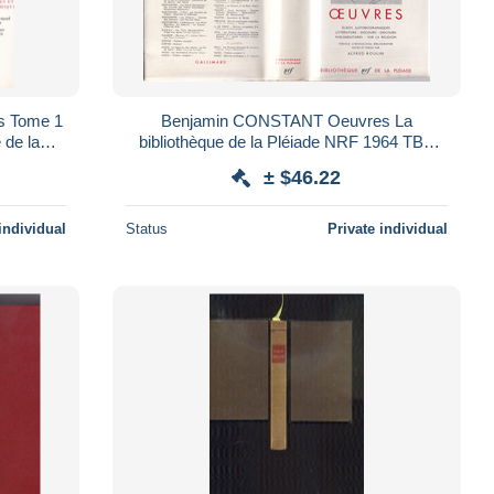
s Tome 1
Benjamin CONSTANT Oeuvres La
bibliothèque de la Pléiade NRF 1964 TBE
e
Rare N°123 de la Bibliothèque jaquette et
± $46.22
livre
individual
Status
Private individual