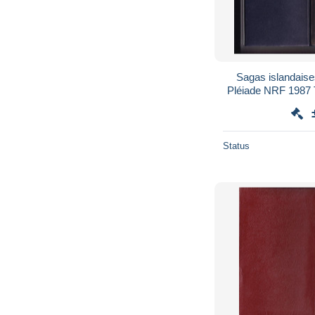
Sagas islandaises La bibliothèque d
Pléiade NRF 1987
TB
Status