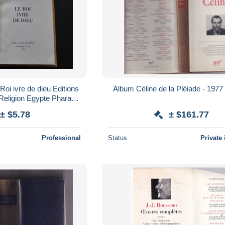
i ivre de dieu Editions
Album Céline de la Pléiade - 1977 
Religion Egypte Pharaon
rtiti Akh-en-Aton
± $5.78
± $161.77
Professional
Status
Private 