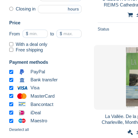
REIMS Cathedra
Closing in
hours
dessin G
Price
Status
From
$
to
$
With a deal only
Free shipping
Payment methods
PayPal
Bank transfer
Visa
MasterCard
Bancontact
iDeal
La Vallée. De la
Maestro
Charleville, Mont
Aubrives, 
Deselect all