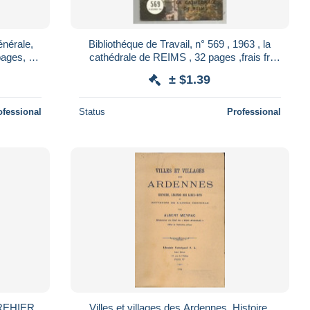
énérale,
Bibliothéque de Travail, n° 569 , 1963 , la
ages, 3
cathédrale de REIMS , 32 pages ,frais fr
1.95 e
± $1.39
ofessional
Status
Professional
REHIER
Villes et villages des Ardennes. Histoire,