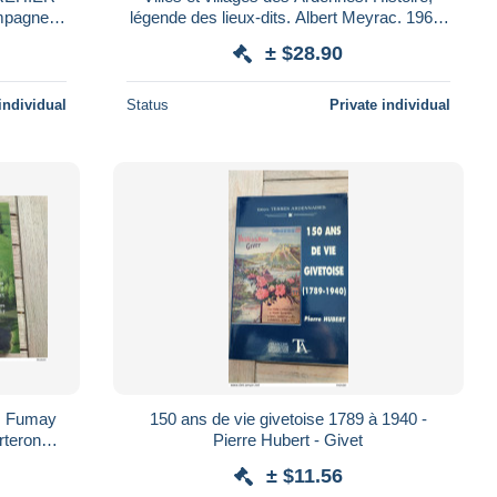
ampagne
légende des lieux-dits. Albert Meyrac. 1966.
Numéroté 61/1000
± $28.90
individual
Status
Private individual
y
150 ans de vie givetoise 1789 à 1940 -
rteron
Pierre Hubert - Givet
± $11.56