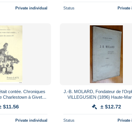
Private individual
Status
Private 
était contée. Chroniques
J.-B. MOLARD, Fondateur de l'Orph
e Charlestown à Givet.
VILLEGUSIEN (1896) Haute-Mar
 Sedan; Mouzon
l'Abbé Ch. Rondot, Curé de Lou
± $11.56
± $12.72
Private individual
Status
Private 