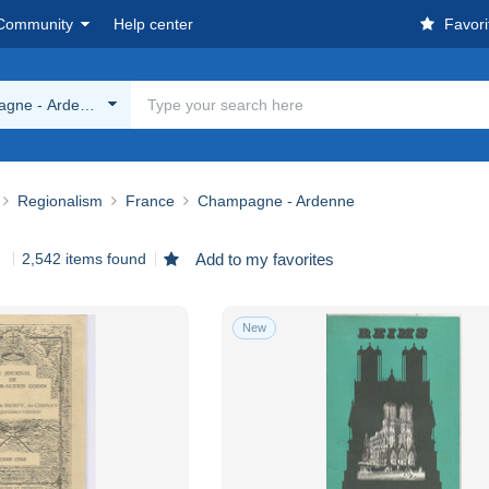
Community
Help center
Favori
gne - Ardenne
Regionalism
France
Champagne - Ardenne
2,542 items found
Add to my favorites
New