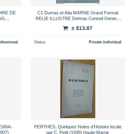
IRE DE
C1 Dumas et Alia MARNE Grand Format
NS
RELIE ILLUSTRE Delmas Conseil General
5813-2
1982
± $13.87
ofessional
Status
Private individual
SINA-
PERTHES, Quelques Notes d'Histoire locale
907)
par C. Petit (1935) Haute-Marne