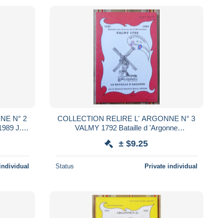
N° 2
COLLECTION RELIRE L' ARGONNE N° 3
89 J.B.
VALMY 1792 Bataille d 'Argonne
 la
BICENTENAIRE de la REVOLUTION
± $9.25
individual
Status
Private individual