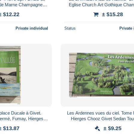
le Marne Champagne
Eglise Church Art Gothique Ch
alland 1938 !
Laurens Renouard 1920 !
± $12.22
± $15.28
Private individual
Status
Private 
 place Ducale à Givet.
Les Ardennes vues du ciel. Tome I Fuma
hermé, Fumay, Hierges,
Hierges Chooz Givet Sedan Tou
Chooz,Agimont...
Revin...
± $13.87
± $9.25