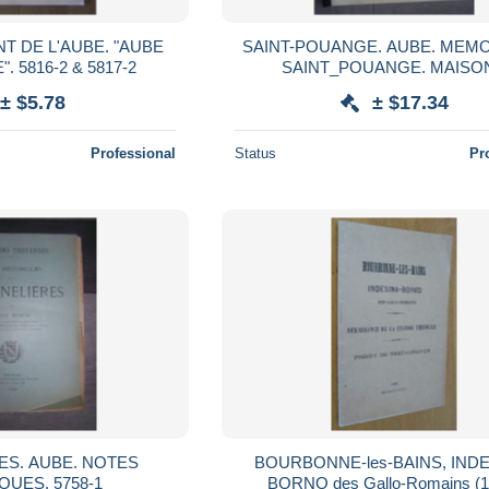
T DE L'AUBE. "AUBE
SAINT-POUANGE. AUBE. MEMO
GENEALOGIE". 5816-2 & 5817-2
SAINT_POUANGE. MAISO
D'AUTREFOIS. 5812-2 & 
± $5.78
± $17.34
Professional
Status
Pr
ES. AUBE. NOTES
BOURBONNE-les-BAINS, INDE
HISTORIQUES. 5758-1
BORNO des Gallo-Romains (1