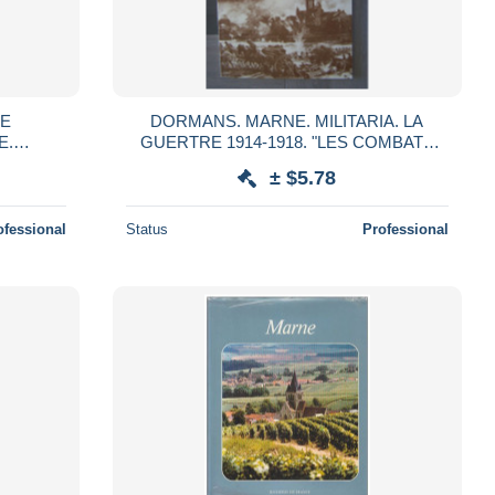
LE
DORMANS. MARNE. MILITARIA. LA
E.
GUERTRE 1914-1918. "LES COMBATS
ORGUES
DANS LA VALLEE DE LA MARNE". 5818-1
± $5.78
HAMPAGNE-ARDENNE". TOME II.
ofessional
Status
Professional