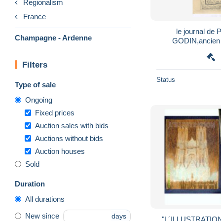
Regionalism
France
le journal d
Champagne - Ardenne
GODIN,ancien 
CHESNAY, Marne,184
Filters
Status
Type of sale
Ongoing
Fixed prices
Auction sales with bids
Auctions without bids
Auction houses
Sold
Duration
All durations
New since
days
"L´ILLUSTRATION