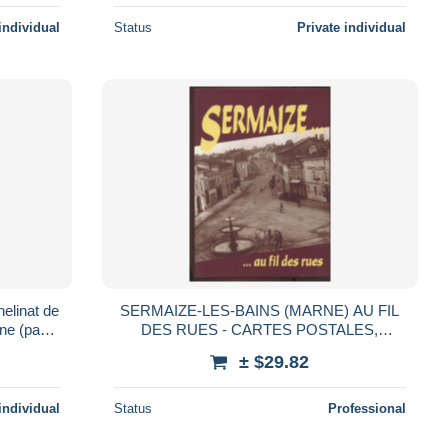
individual
Status
Private individual
elinat de
SERMAIZE-LES-BAINS (MARNE) AU FIL
ne (par
DES RUES - CARTES POSTALES,
vemont)
PHOTOS - EDITE PAR LE CENTRE
± $29.82
CULTUREL SERMAIZIE EN 1994
individual
Status
Professional