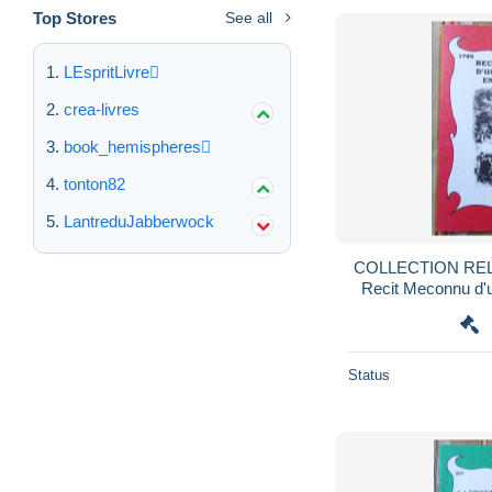
Top Stores
See all
LEspritLivre
crea-livres
book_hemispheres
tonton82
LantreduJabberwock
COLLECTION RELIR
Recit Meconnu d'u
1789 1989 BI
REV
Status