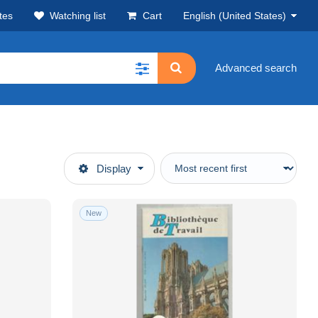
tes
Watching list
Cart
English (United States)
Advanced search
Display
New