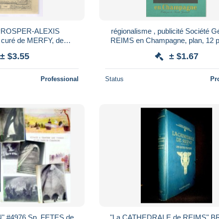
e PROSPER-ALEXIS
régionalisme , publicité Société G
curé de MERFY, de
REIMS en Champagne, plan, 12 p
8-1940, frais fr 7.50 e
scans, frais fr 1.85e
± $3.55
± $1.67
Professional
Status
Pr
" #4976 Sp. FETES de
"La CATHEDRALE de REIMS" B