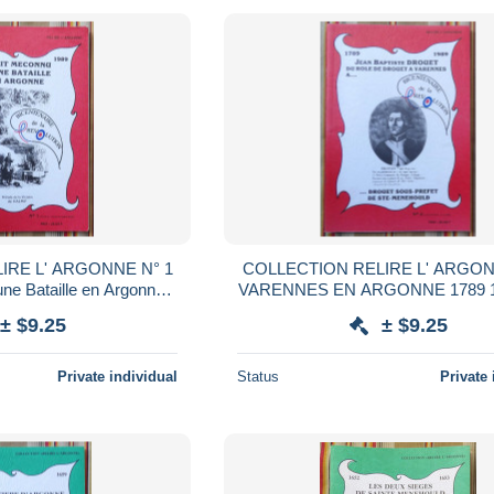
E L' ARGONNE N° 1
COLLECTION RELIRE L' ARGONNE 
ne Bataille en Argonne
VARENNES EN ARGONNE 1789 19
CENTENAIRE de la
DROUET BICENTENAIRE de
± $9.25
± $9.25
OLUTION
REVOLUTION
Private individual
Status
Private 