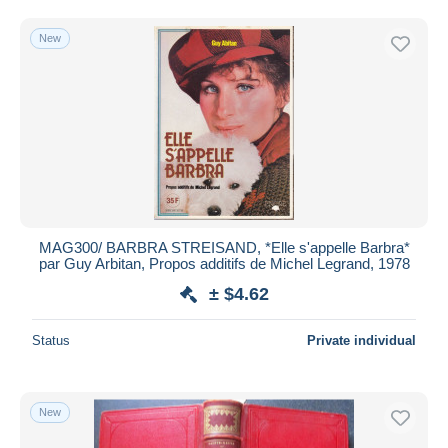
Free shipping
New
Payment methods
PayPal
Bank transfer
Visa
MasterCard
Bancontact
iDeal
MAG300/ BARBRA STREISAND, *Elle s'appelle Barbra*
Maestro
par Guy Arbitan, Propos additifs de Michel Legrand, 1978
Deselect all
± $4.62
Seller's residence
Status
Private individual
Entire world
New