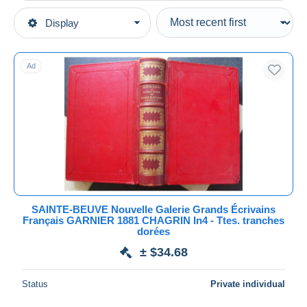
Type of sale
Display
Main categories
Ongoing
Books, Magazines, Comics
Fixed prices
French
Ad
Auction sales with bids
Cultural
Auctions without bids
Auction houses
Biographie
Sold
Duration
All durations
New since
days
SAINTE-BEUVE Nouvelle Galerie Grands Écrivains
Français GARNIER 1881 CHAGRIN In4 - Ttes. tranches
Closing in
hours
dorées
± $34.68
Price
From
$
to
$
Status
Private individual
With a deal only