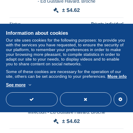
- Ed Gustave Havard. Broché
± $4.62
Status
Private individual
Information about cookies
Our site uses cookies for the following purposes: to provide you
with the services you have requested, to ensure the security of
New
our platform, to remember your preferences in order to make
your browsing more pleasant, to compile statistics in order to
adapt our site to your needs, to display videos and to enable
you to share content on social networks.
Some of these cookies are necessary for the operation of our
site, others can be set according to your preferences.
More info
See more
Francis WEY - Les contemporains par Eugène de
Mirecourt - Ed Gustave Havard. Broché
± $4.62