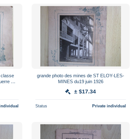
 classe
grande photo des mines de ST ELOY-LES-
guerre ST
MINES du19 juin 1926
± $17.34
individual
Status
Private individual