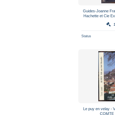
Guides-Joanne Fra
Hachette et Cie Exer
en fin d'
Status
Le puy en velay - Vi
COMTE L