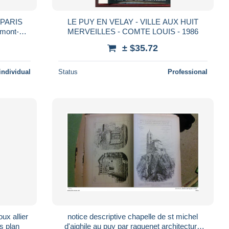
 PARIS
LE PUY EN VELAY - VILLE AUX HUIT
rmont-
MERVEILLES - COMTE LOUIS - 1986
± $35.72
individual
Status
Professional
ux allier
notice descriptive chapelle de st michel
s plan
d'aighile au puy par raguenet architecture