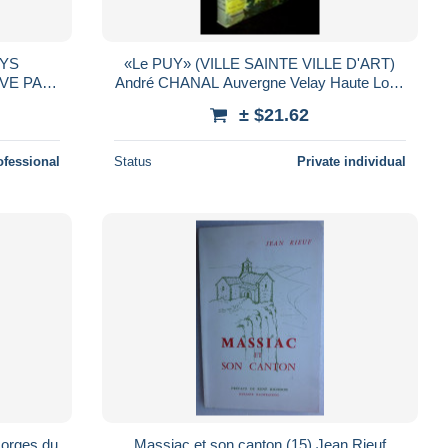
AYS
«Le PUY» (VILLE SAINTE VILLE D'ART)
André CHANAL Auvergne Velay Haute Loire
Art Roman Cathedrale Eglise 1953 T.B.E !
± $21.62
ofessional
Status
Private individual
rges du
Massiac et son canton (15) Jean Rieuf