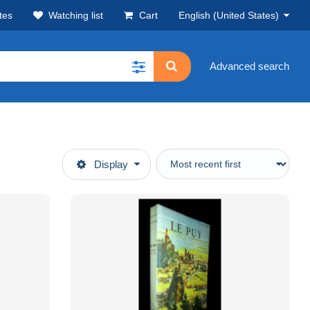
tes
Watching list
Cart
English (United States)
Advanced search
Display