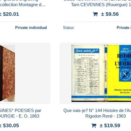
ollection Montagne de
Tarn CEVENNES (Rouergue) 1
RENS ca 1920 !
± $20.01
± $9.56
Private individual
Status
Private 
INES* POESIES par
Que sais-je? N° 144 Histoire de l'A
URGIE - E. O. 1863
Rigodon René - 1963
± $30.05
± $19.59