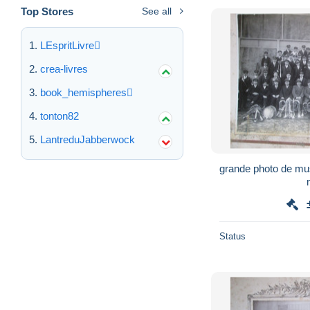
Top Stores
See all
LEspritLivre
crea-livres
book_hemispheres
tonton82
LantreduJabberwock
grande photo de m
Status