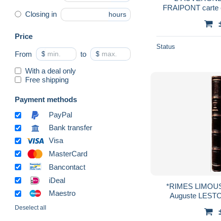
FRAIPONT carte c
Closing in
hours
France LAU
Price
Status
From
$
to
$
With a deal only
Free shipping
Payment methods
PayPal
Bank transfer
Visa
MasterCard
Bancontact
iDeal
*RIMES LIMOUS
Maestro
Auguste LESTO
Deselect all