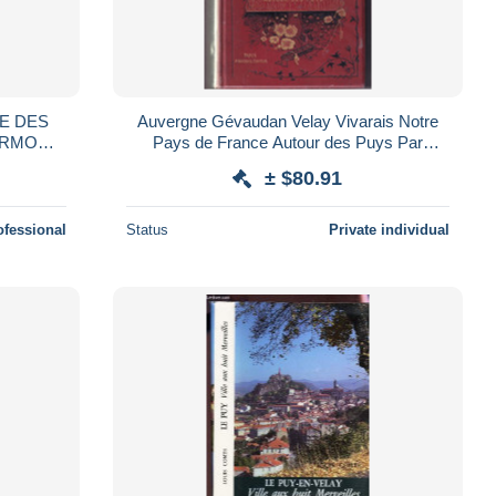
Auvergne Gévaudan Velay Vivarais Notre
LERMONT
Pays de France Autour des Puys Par
UVERGNE
Labesse & Pierret P. Ducrocq éd.
± $80.91
0
ofessional
Status
Private individual