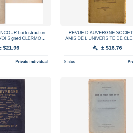
COUR Loi Instruction
REVUE D AUVERGNE SOCIETE DES
NVOI Signed CLERMONT
AMIS DE L UNIVERSITE DE C
rt Inclus France
1898 - BISMARCK FAUNES D A
± $21.96
± $16.76
BROCHE PAGES 321 A 40
Private individual
Status
Pr