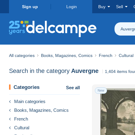
Sign up
Login
Buy
Sell
Auverg
All categories
Books, Magazines, Comics
French
Cultural
Search in the category
Auvergne
1,404 items fo
Categories
See all
New
Main categories
Books, Magazines, Comics
French
Cultural