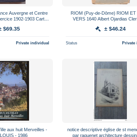
nce Auvergne et Centre
RIOM (Puy-de-Dôme) RIOM ET
cice 1902-1903 Carte
VERS 1640 Albert Ojardias Cle
ouvrage complet
Ferrand - 1904 - Rare
± $69.35
± $46.24
Private individual
Status
Private 
lle aux huit Merveilles -
notice descriptive église de st meno
OUIS - 1986
par raguenet architecture dessin