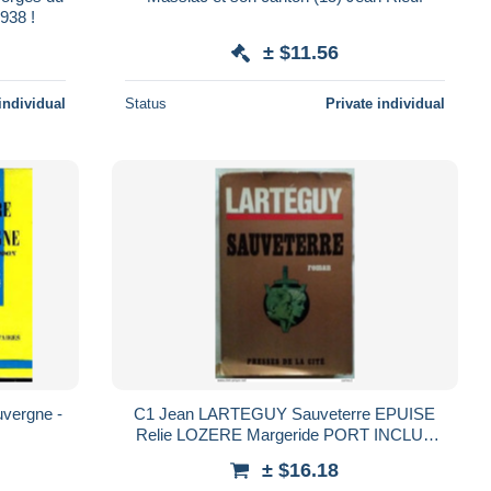
938 !
± $11.56
individual
Status
Private individual
uvergne -
C1 Jean LARTEGUY Sauveterre EPUISE
Relie LOZERE Margeride PORT INCLUS
FRANCE
± $16.18