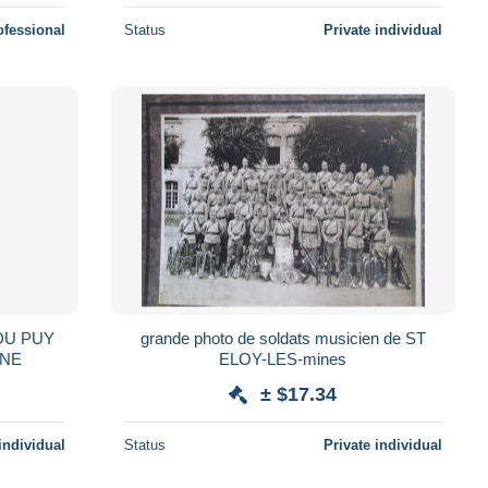
ofessional
Status
Private individual
DU PUY
grande photo de soldats musicien de ST
NNE
ELOY-LES-mines
± $17.34
individual
Status
Private individual