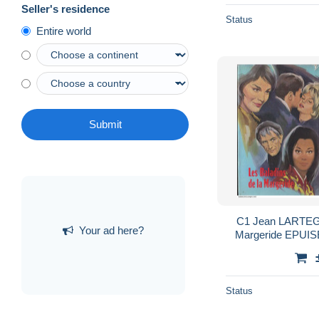
Seller's residence
Status
Entire world
Submit
C1 Jean LARTEGU
Your ad here?
Margeride EPUIS
PORT IN
Status