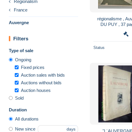
Regionalism
France
régionalisme , 
Auvergne
DU PUY , 37 pa
pho
Filters
Status
Type of sale
Ongoing
Fixed prices
Auction sales with bids
Auctions without bids
Auction houses
Sold
Duration
All durations
New since
days
"L´AUVERGNE" 