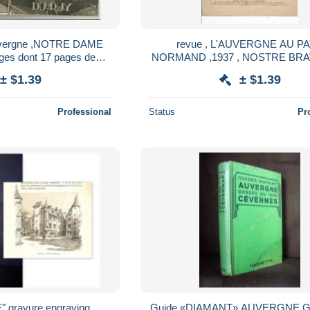
Auvergne ,NOTRE DAME
revue , L'AUVERGNE AU P
ges dont 17 pages de
NORMAND ,1937 , NOSTRE BRAVE PAÏS
tos,1942 , 4 scans , frais fr 2.85 e
, 4 pages
± $1.39
± $1.39
Professional
Status
Pr
gravure engraving
Guide «DIAMANT» AUVERGNE Go