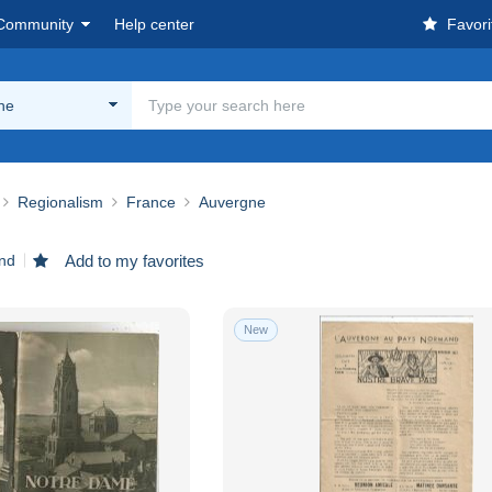
Community
Help center
Favori
ne
Regionalism
France
Auvergne
und
Add to my favorites
New