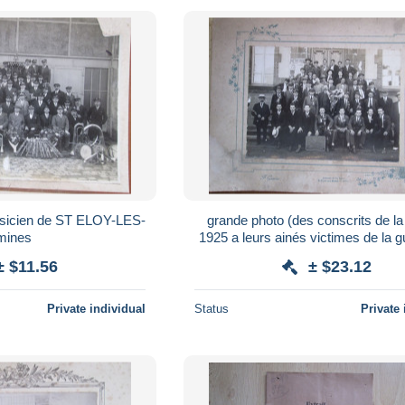
usicien de ST ELOY-LES-
grande photo (des conscrits de la
mines
1925 a leurs ainés victimes de la 
ELOY-LES-mines
± $11.56
± $23.12
Private individual
Status
Private 