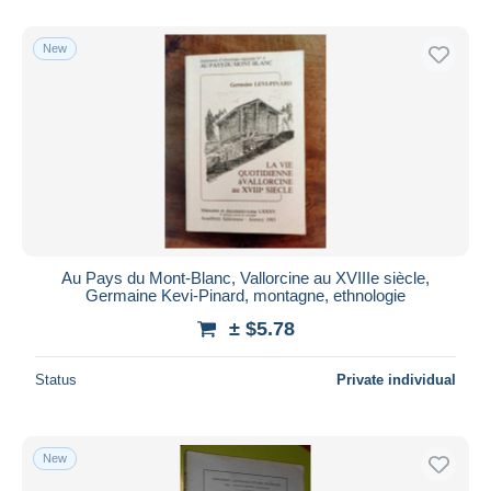
With a deal only
Free shipping
New
Payment methods
PayPal
Bank transfer
Visa
MasterCard
Bancontact
iDeal
Au Pays du Mont-Blanc, Vallorcine au XVIIIe siècle,
Germaine Kevi-Pinard, montagne, ethnologie
Maestro
± $5.78
Deselect all
Seller's residence
Status
Private individual
Entire world
New