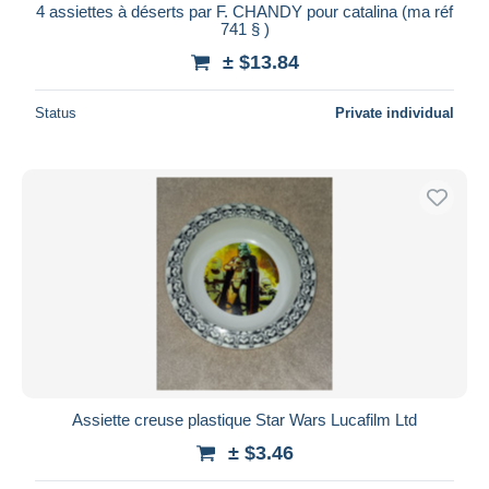
4 assiettes à déserts par F. CHANDY pour catalina (ma réf
741 § )
± $13.84
Status
Private individual
Assiette creuse plastique Star Wars Lucafilm Ltd
± $3.46