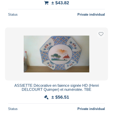
± $43.82
Deselect all
Status
Private individual
Seller's residence
Entire world
Submit
ASSIETTE Décorative en faience signée HD (Henri
DELCOURT Quimper) et numérotée. TBE
± $56.51
Status
Private individual