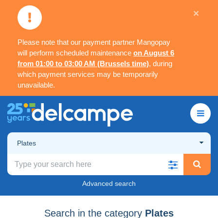
×
Please note that our payment partner Mangopay
will perform scheduled maintenance
on August 6
from 01:00 to 03:00 AM (Brussels time)
, during
which payment services may be temporarily
unavailable.
Plates
Advanced search
Search in the category
Plates