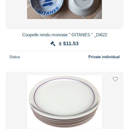
Coupelle rendu monnaie " GITANES " _Di622
± $11.53
Status
Private individual