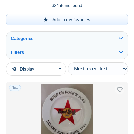
324 items found
Add to my favorites
Categories
Filters
See all
Type of sale
Display
Main categories
Ongoing
Bar & Food
Fixed prices
Dishware, glassware, & cutlery
New
Auction sales with bids
Plates
Auctions without bids
Auction houses
Sold
Duration