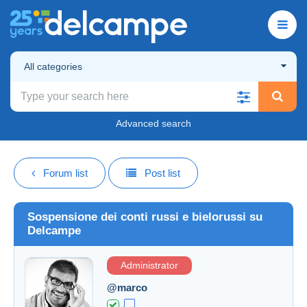
All categories
Advanced search
Forum list
Post list
Sospensione dei conti russi e bielorussi su
Delcampe
Administrator
@marco