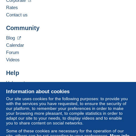
Corporate
Rates
Contact us
Community
Blog
Calendar
Forum
Videos
Help
Help centre
Buying on Delcampe
Information about cookies
Selling on Delcampe
Our site uses cookies for the following purposes: to provide you
with the services you have requested, to ensure the security of
A secure website
our platform, to remember your preferences in order to make
your browsing more pleasant, to compile statistics in order to
adapt our site to your needs, to display videos and to enable
you to share content on social networks.
Some of these cookies are necessary for the operation of our
site, others can be set according to your preferences.
More info