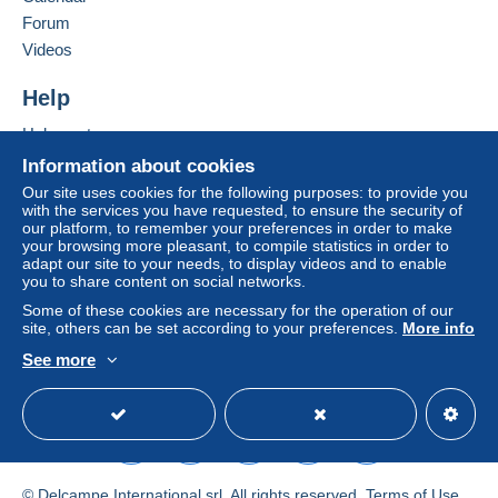
in consequences to the buyer's account.
Forum
If the seller's sales conditions include additional
Videos
clauses relating to payment, these are to be
considered null and void. The payment conditions
Help
of the Delcampe website, as defined in the
Help centre
conditions of use
, are the only ones applicable.
Buying on Delcampe
Information about cookies
Purchases must be paid for within
14 days
of
Selling on Delcampe
Our site uses cookies for the following purposes: to provide you
receipt of the final statement from the seller.
with the services you have requested, to ensure the security of
A secure website
our platform, to remember your preferences in order to make
your browsing more pleasant, to compile statistics in order to
Attention s'il vous plait ! Je
adapt our site to your needs, to display videos and to enable
you to share content on social networks.
suis absent jusqu'en août
Some of these cookies are necessary for the operation of our
site, others can be set according to your preferences.
More info
2025 ! Merci d'en prendre
See more
English (United Kingdom)
USD
Standard mode
note s'il vous plait
PAYEMENTS VIA PAYPAL UNIQUEMENT! (à partir
du 01/01/2021)
© Delcampe International srl. All rights reserved.
Terms of Use