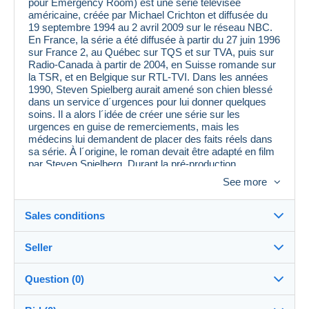
pour Emergency Room) est une série télévisée
américaine, créée par Michael Crichton et diffusée du
19 septembre 1994 au 2 avril 2009 sur le réseau NBC.
En France, la série a été diffusée à partir du 27 juin 1996
sur France 2, au Québec sur TQS et sur TVA, puis sur
Radio-Canada à partir de 2004, en Suisse romande sur
la TSR, et en Belgique sur RTL-TVI. Dans les années
1990, Steven Spielberg aurait amené son chien blessé
dans un service d´urgences pour lui donner quelques
soins. Il a alors l´idée de créer une série sur les
urgences en guise de remerciements, mais les
médecins lui demandent de placer des faits réels dans
sa série. À l´origine, le roman devait être adapté en film
par Steven Spielberg. Durant la pré-production,
Spielberg choisit de se consacrer à la place à Jurassic
See more
Park. Il revient ensuite sur la série en tant que
producteur (saison 1) et conseiller. C´est notamment lui
qui a insisté pour que Julianna Margulies ait un rôle
Sales conditions
régulier. C´est aussi lui qui a suggéré John Wells en tant
que producteur exécutif. Cette série met en scène la vie
Seller
du service des urgences de l´hôpital universitaire Cook
Destination:
County de Chicago, et par extension celle des
personnes qui le fréquentent. Beaucoup de thèmes d
See the list of countries
Question (0)
´actualité, parfois graves, sont traités à travers les
flupkeke
--%
(2032x)
Shipping:
patients mais surtout les médecins de l´hôpital (par