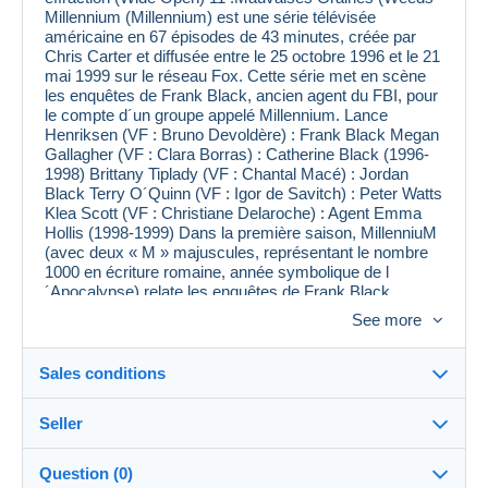
Millennium (Millennium) est une série télévisée
américaine en 67 épisodes de 43 minutes, créée par
Chris Carter et diffusée entre le 25 octobre 1996 et le 21
mai 1999 sur le réseau Fox. Cette série met en scène
les enquêtes de Frank Black, ancien agent du FBI, pour
le compte d´un groupe appelé Millennium. Lance
Henriksen (VF : Bruno Devoldère) : Frank Black Megan
Gallagher (VF : Clara Borras) : Catherine Black (1996-
1998) Brittany Tiplady (VF : Chantal Macé) : Jordan
Black Terry O´Quinn (VF : Igor de Savitch) : Peter Watts
Klea Scott (VF : Christiane Delaroche) : Agent Emma
Hollis (1998-1999) Dans la première saison, MillenniuM
(avec deux « M » majuscules, représentant le nombre
1000 en écriture romaine, année symbolique de l
´Apocalypse) relate les enquêtes de Frank Black,
ancien criminologue du FBI désormais retraité. Black
See more
est affublé d´une caractéristique étrange qu´il appelle sa
« malédiction » (voir épisode : la malédiction de Frank
Black). En présence d´un lieu du crime, il a des visions
Sales conditions
floues et stroboscopiques qui le renseignent sur la
personnalité du tueur, ses angoisses, ses désirs.
Seller
Installé à Seattle avec sa femme Catherine et sa fille
Destination:
Jordan dans une paisible maison jaune, Frank Black
continue néanmoins ses enquêtes en tant que
See the list of countries
Question (0)
consultant auprès du groupe MillenniuM, spécialisé