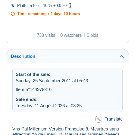
Platform fees:
10 % + €0.30
Time remaining :
4 days 10 hours
738 visits
0 watchers
0 bids
Description
Start of the sale:
Sunday, 25 September 2011 at 05:43
Item n°144978816
Sale ends:
Tuesday, 11 August 2026 at 08:25
Translate
Vhs Pal Millenium Version Française 9. Meurtres sans
effraction (Wide Open) 11 .Mauvaises Graines (Weeds