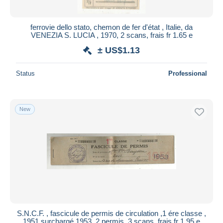
All durations
New since
days
ferrovie dello stato, chemon de fer d'état , Italie, da
VENEZIA S. LUCIA , 1970, 2 scans, frais fr 1.65 e
Closing in
hours
± US$1.13
Price
Status
Professional
From
US$
to
US$
With a deal only
Free shipping
New
Payment methods
PayPal
Bank transfer
Visa
MasterCard
Bancontact
iDeal
S.N.C.F. , fascicule de permis de circulation ,1 ére classe ,
1951 surchargé 1953, 2 permis, 3 scans, frais fr 1.95 e
Maestro