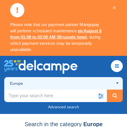
×
Please note that our payment partner Mangopay
will perform scheduled maintenance
on August 6
from 01:00 to 03:00 AM (Brussels time)
, during
which payment services may be temporarily
unavailable.
Europe
Advanced search
Search in the category
Europe