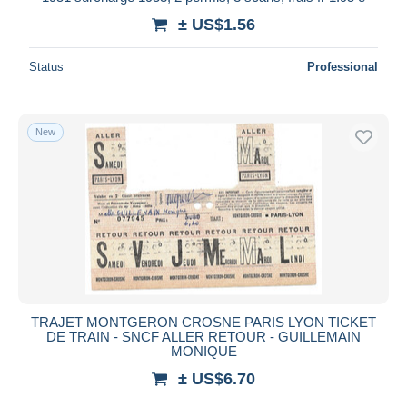
± US$1.56
Deselect all
Seller's residence
Status
Professional
Entire world
New
Submit
TRAJET MONTGERON CROSNE PARIS LYON TICKET
DE TRAIN - SNCF ALLER RETOUR - GUILLEMAIN
MONIQUE
± US$6.70