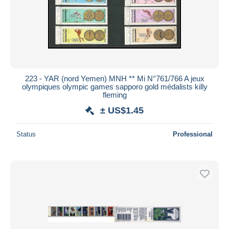
223 - YAR (nord Yemen) MNH ** Mi N°761/766 A jeux
olympiques olympic games sapporo gold médalists killy
fleming
± US$1.45
Status
Professional