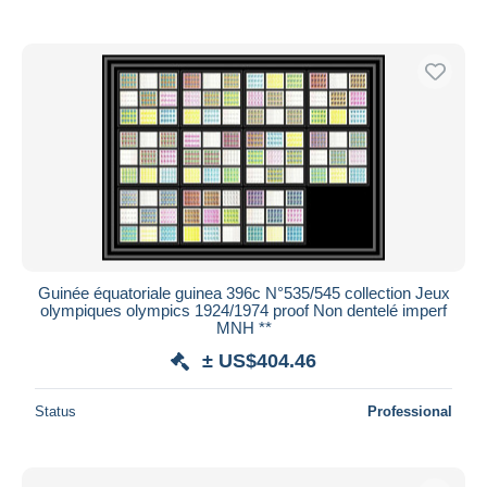
With a deal only
Free shipping
Payment methods
PayPal
Bank transfer
Visa
MasterCard
Bancontact
iDeal
Guinée équatoriale guinea 396c N°535/545 collection Jeux
Maestro
olympiques olympics 1924/1974 proof Non dentelé imperf
Deselect all
MNH **
± US$404.46
Seller's residence
Entire world
Status
Professional