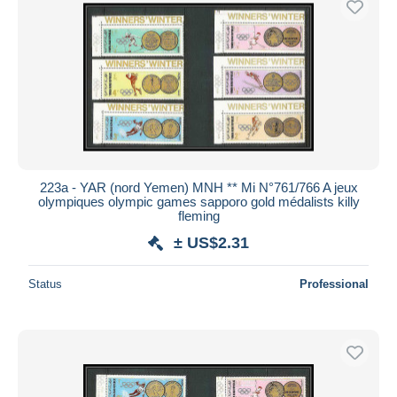
Submit
223a - YAR (nord Yemen) MNH ** Mi N°761/766 A jeux
olympiques olympic games sapporo gold médalists killy
fleming
± US$2.31
Status
Professional