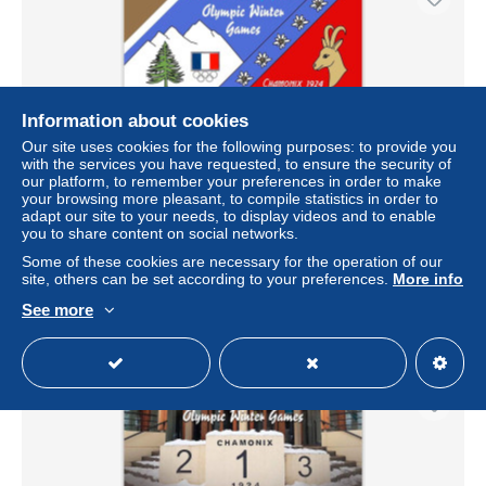
Information about cookies
Our site uses cookies for the following purposes: to provide you
with the services you have requested, to ensure the security of
our platform, to remember your preferences in order to make
your browsing more pleasant, to compile statistics in order to
adapt our site to your needs, to display videos and to enable
LIBERIA+SIERRA LEONE 2024 MNH 1st Olympic Winter
you to share content on social networks.
Games Combined S/S - OFFICIAL ISSUE – DHQ2529
Some of these cookies are necessary for the operation of our
± US$13.00
site, others can be set according to your preferences.
More info
See more
Status
Professional