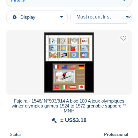
See all
Type of sale
Display
Main categories
Ongoing
Stamps
Fixed prices
Topics
Auction sales with bids
Olympic Games
Auctions without bids
Auction houses
Winter 1924: Chamonix
Sold
Duration
All durations
New since
days
Fujeira - 1546/ N°903/914 A bloc 100 A jeux olympiques
winter olympics games 1924 to 1972 grenoble sapporo **
Closing in
hours
MNH
± US$3.18
Price
From
US$
to
US$
Status
Professional