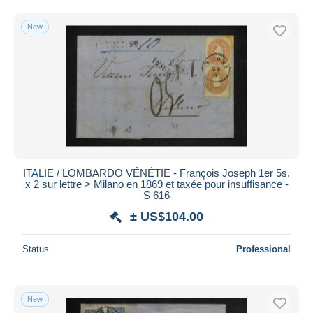
Free shipping
New
Payment methods
PayPal
Bank transfer
Visa
MasterCard
Bancontact
iDeal
ITALIE / LOMBARDO VÉNÉTIE - François Joseph 1er 5s.
Maestro
x 2 sur lettre > Milano en 1869 et taxée pour insuffisance -
Deselect all
S 616
± US$104.00
Seller's residence
Entire world
Status
Professional
New