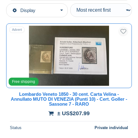
Type of sale
Display
Main categories
Ongoing
Stamps
Fixed prices
Europe
Advert
Auction sales with bids
Italy
Auctions without bids
1850-1861 Former States
Auction houses
Sold
Lombardy-Venetia
Duration
All durations
Free shipping
New since
days
Lombardo Veneto 1850 - 30 cent. Carta Velina -
Annullato MUTO DI VENEZIA (Punti 10) - Cert. Goller -
Closing in
hours
Sassone 7 - RARO
± US$207.99
Price
From
US$
to
US$
Status
Private individual
With a deal only