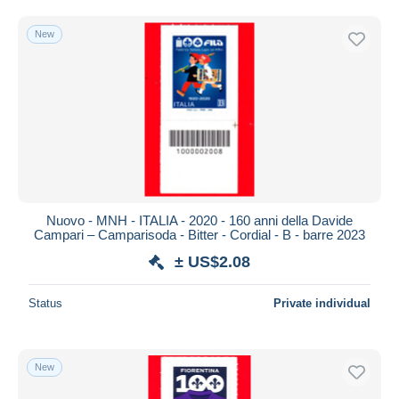
Free shipping
New
Payment methods
PayPal
Bank transfer
Visa
MasterCard
Bancontact
iDeal
Nuovo - MNH - ITALIA - 2020 - 160 anni della Davide
Maestro
Campari – Camparisoda - Bitter - Cordial - B - barre 2023
Deselect all
± US$2.08
Seller's residence
Status
Private individual
Entire world
New