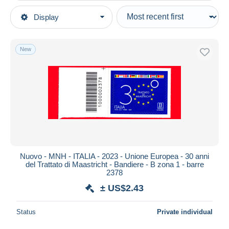
Type of sale
Display
Main categories
Ongoing
Stamps
Fixed prices
Europe
New
Auction sales with bids
Italy
Auctions without bids
1946-.. Republic
Auction houses
Sold
Bar codes
Duration
All durations
New since
days
Nuovo - MNH - ITALIA - 2023 - Unione Europea - 30 anni
del Trattato di Maastricht - Bandiere - B zona 1 - barre
Closing in
hours
2378
± US$2.43
Price
From
US$
to
US$
Status
Private individual
With a deal only