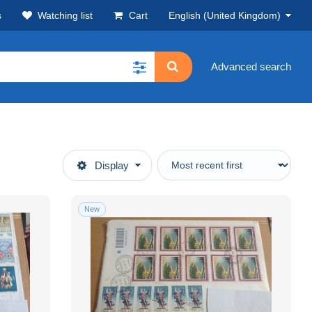
s
Watching list
Cart
English (United Kingdom)
Advanced search
Display
New