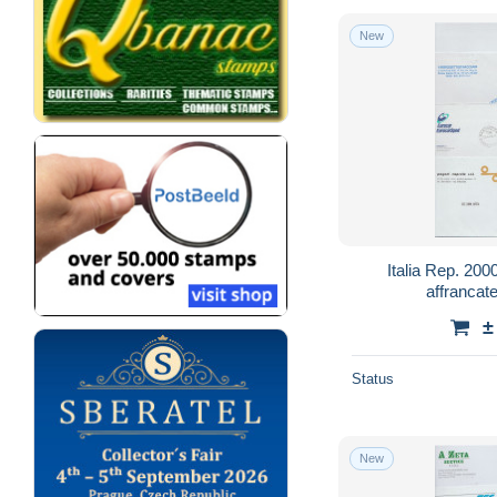
New
Italia Rep. 2000
affrancat
±
Status
New