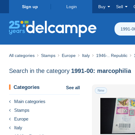
Sign up
Login
Buy
Sell
1991-00
All categories
Stamps
Europe
Italy
1946-.. Republic
Search in the category
1991-00: marcophilia
Categories
See all
New
Main categories
Stamps
Europe
Italy