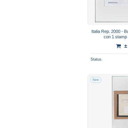
Italia Rep. 2000 - Busta x l'interno a
con 1 stamp -
±
Status
New