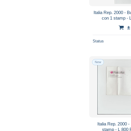
Italia Rep. 2000 - Busta x l'interno a
con 1 stamp - L
±
Status
New
Italia Rep. 2000 - Busta affra
stamp - L 800 