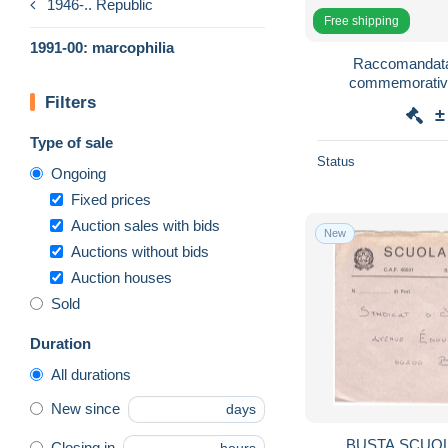
1946-.. Republic
Free shipping
1991-00: marcophilia
Raccomandata
commemorativi 
Filters
±
Type of sale
Status
Ongoing
Fixed prices
Auction sales with bids
New
Auctions without bids
Auction houses
Sold
Duration
All durations
New since
days
BUSTA SCUOL
Closing in