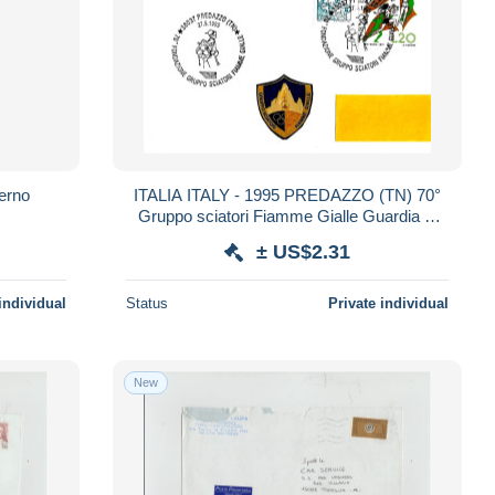
terno
ITALIA ITALY - 1995 PREDAZZO (TN) 70°
Gruppo sciatori Fiamme Gialle Guardia di
Finanza su busta viaggiata - 8517
± US$2.31
individual
Status
Private individual
New