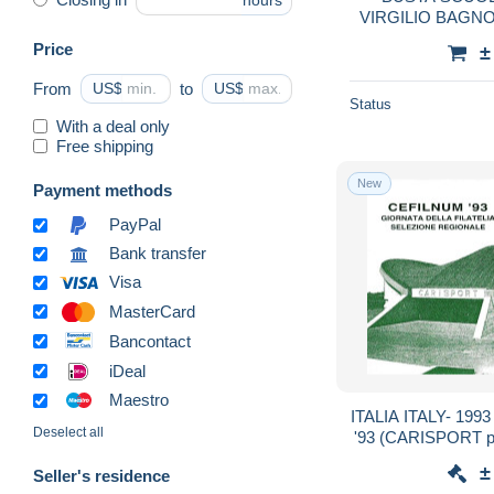
hours
VIRGILIO BAGN
Price
±
From
US$
to
US$
Status
With a deal only
Free shipping
New
Payment methods
PayPal
Bank transfer
Visa
MasterCard
Bancontact
iDeal
Maestro
ITALIA ITALY- 199
Deselect all
'93 (CARISPORT pal
filatelia su car
±
Seller's residence