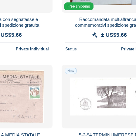
Free shipping
 con segnatasse e
Raccomandata multiaffranca
spedizione gratuita
commemorativi spedizione grat
 US$5.66
± US$5.66
Private individual
Status
Private 
New
A MEDIA STATALE
5-2-94 TERMINI IMERESE 