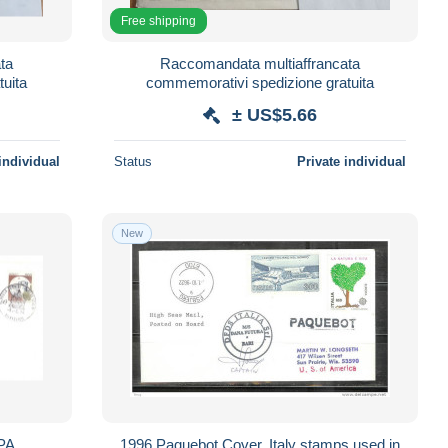
Free shipping
ta
Raccomandata multiaffrancata
uita
commemorativi spedizione gratuita
± US$5.66
individual
Status
Private individual
New
PA
1996 Paquebot Cover, Italy stamps used in