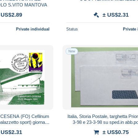
OLO S.VITO MANTOVA
 US$2.89
± US$2.31
Private individual
Status
Private 
New
3 CESENA (FO) Cefilnum
Italia, Storia Postale, targhetta Prior
azzetto sport) giornata
3-98 e 23-3-98 su sped.in abb.po
tolina speciale - 6435
grandi utenti da Torino CMP T
 US$2.31
± US$0.75