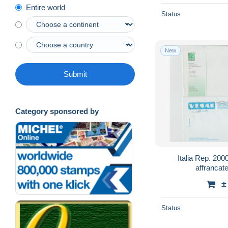
Entire world
Status
New
Submit
Category sponsored by
Italia Rep. 2000
affrancat
±
Status