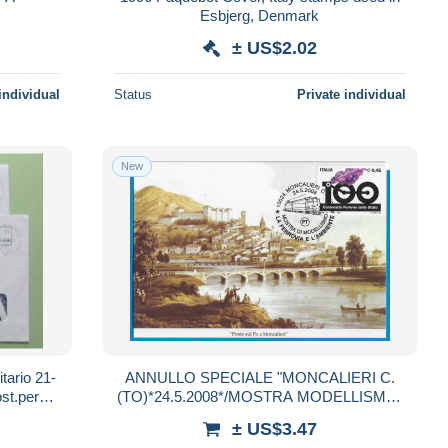
Esbjerg, Denmark
± US$2.02
individual
Status
Private individual
New
itario 21-
ANNULLO SPECIALE "MONCALIERI C.
st.per
(TO)*24.5.2008*/MOSTRA MODELLISMO-
ori
LA FERROVIA E L'AMBIENTE" SU
± US$3.47
CARTOLINA