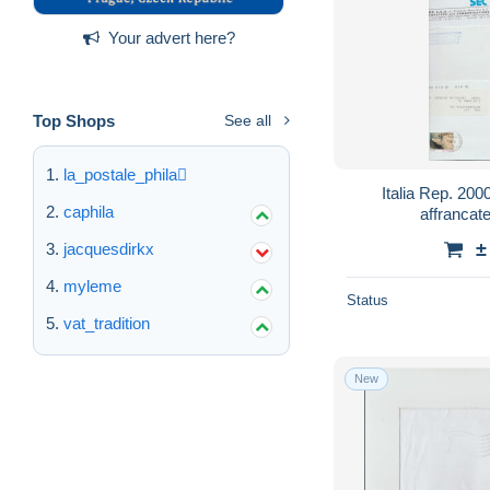
Your advert here?
Top Shops
See all
la_postale_phila
Italia Rep. 2000
caphila
affrancat
±
jacquesdirkx
myleme
Status
vat_tradition
New