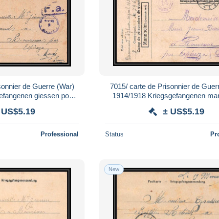
sonnier de Guerre (War)
7015/ carte de Prisonnier de Guer
efangenen giessen pour
1914/1918 Kriegsgefangenen ma
c Aude 1917
pour Rouvenac Aude 191
 US$5.19
± US$5.19
Professional
Status
Pr
New