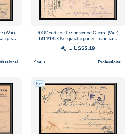
re (War)
7018/ carte de Prisonnier de Guerre (War)
sen pour
1914/1918 Kriegsgefangenen mannheim
pour Rouvenac Aude 1917
± US$5.19
ofessional
Status
Professional
New