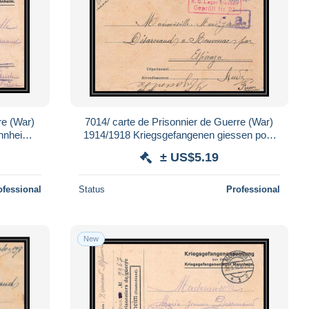
re (War)
7014/ carte de Prisonnier de Guerre (War)
nnheim
1914/1918 Kriegsgefangenen giessen pour
7
Rouvenac Aude 1917
± US$5.19
ofessional
Status
Professional
New