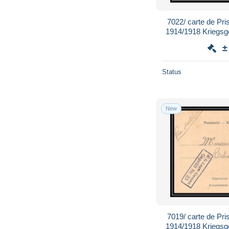
7022/ carte de Pri
1914/1918 Kriegsg
Rouvena
±
Status
New
7019/ carte de Pri
1914/1918 Kriegsg