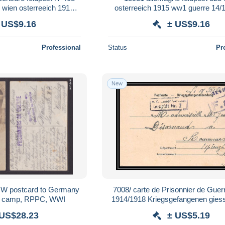
 wien osterreeich 1917
osterreeich 1915 ww1 guerre 14/1
e postcard
postcard
 US$9.16
± US$9.16
Professional
Status
Pr
New
 postcard to Germany
7008/ carte de Prisonnier de Guer
s' camp, RPPC, WWI
1914/1918 Kriegsgefangenen gies
Rouvenac Aude 1917
 US$28.23
± US$5.19