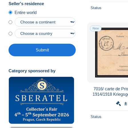
Seller's residence
Status
Entire world
New
Submit
Category sponsored by
7016/ carte de Pri
1914/1918 Kriegsg
Rouvena
±
Status