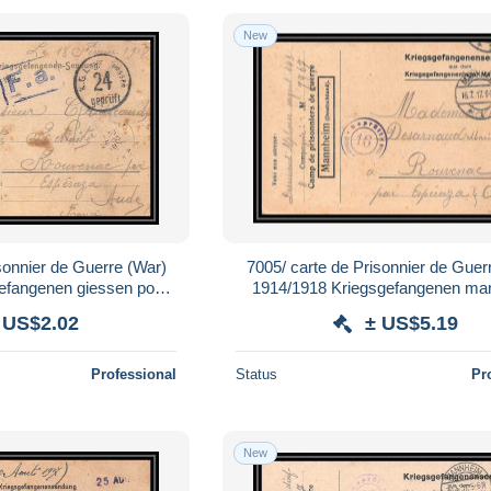
New
sonnier de Guerre (War)
7005/ carte de Prisonnier de Guer
efangenen giessen pour
1914/1918 Kriegsgefangenen ma
c Aude 1918
pour Rouvenac Aude 191
 US$2.02
± US$5.19
Professional
Status
Pr
New