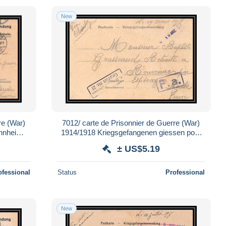
New
re (War)
7012/ carte de Prisonnier de Guerre (War)
nnheim
1914/1918 Kriegsgefangenen giessen pour
7
Rouvenac Aude 1917
± US$5.19
ofessional
Status
Professional
New