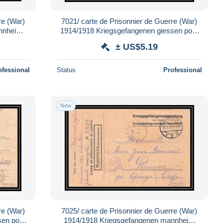
re (War)
7021/ carte de Prisonnier de Guerre (War)
nnheim
1914/1918 Kriegsgefangenen giessen pour
6
Rouvenac Aude 1917
± US$5.19
ofessional
Status
Professional
New
re (War)
7025/ carte de Prisonnier de Guerre (War)
sen pour
1914/1918 Kriegsgefangenen mannheim