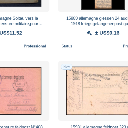
emagne Soltau vers la
15889 allemagne giessen 24 aud
ensure militaire,pour
1918 kriegsgefangenenpost gu
ector,avec manuscrit
1914/1918 ww1 censure lettre 
 US$11.52
± US$9.16
Professional
Status
Pr
New
censure feldpost N°408
15931 allemagne feldpost 323 