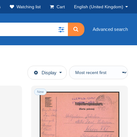
s
Watching list
Cart
English (United Kingdom)
Advanced search
Display
New