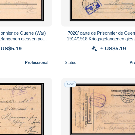
sonnier de Guerre (War)
7020/ carte de Prisonnier de Guer
efangenen giessen pour
1914/1918 Kriegsgefangenen gies
c Aude 1917
Rouvenac Aude 1917
 US$5.19
± US$5.19
Professional
Status
Pr
New