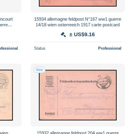
incourt
15934 allemagne feldpost N°167 ww1 guerre
erre
14/18 wien osterreeich 1917 carte postcard
cover
± US$9.16
ofessional
Status
Professional
New
wien
15932 allemagne feldpost 204 ww1 guerre