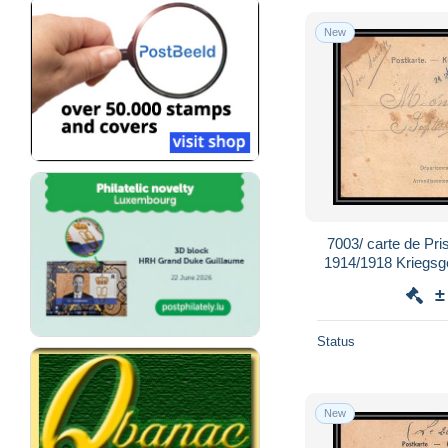
New
7003/ carte de Pri
1914/1918 Kriegsg
Rouvena
±
Status
New