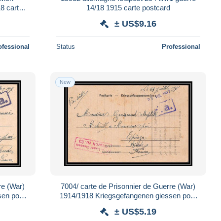
8 carte
14/18 1915 carte postcard
± US$9.16
ofessional
Status
Professional
New
re (War)
7004/ carte de Prisonnier de Guerre (War)
sen pour
1914/1918 Kriegsgefangenen giessen pour
Rouvenac Aude 1917
± US$5.19