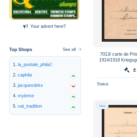
Your advert here?
Top Shops
See all
7013/ carte de Pri
1914/1918 Kriegsg
la_postale_phila
Rouvena
±
caphila
Status
jacquesdirkx
myleme
vat_tradition
New