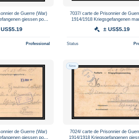
sonnier de Guerre (War)
7037/ carte de Prisonnier de Guer
efangenen giessen pour
1914/1918 Kriegsgefangenen ma
c Aude 1917
pour Rouvenac Aude 191
 US$5.19
± US$5.19
Professional
Status
Pr
New
sonnier de Guerre (War)
7024/ carte de Prisonnier de Guer
efangenen giessen pour
1914/1918 Kriegsgefangenen gies