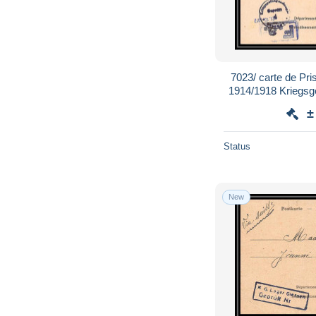
7023/ carte de Pri
1914/1918 Kriegsg
Rouvena
±
Status
New