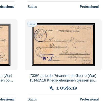
ofessional
Status
Professional
New
re (War)
7009/ carte de Prisonnier de Guerre (War)
sen pour
1914/1918 Kriegsgefangenen giessen pour
Rouvenac Aude 1918
± US$5.19
ofessional
Status
Professional