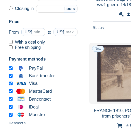
ww1 guerre 14/18
Closing in
hours
cart
±
Price
Status
From
US$
to
US$
With a deal only
Free shipping
New
Payment methods
PayPal
Bank transfer
Visa
MasterCard
Bancontact
iDeal
FRANCE 1916, POW
Maestro
from prisoner
Deselect all
±