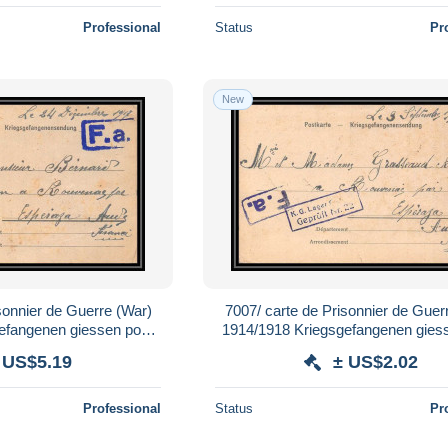
Professional
Status
Pr
New
sonnier de Guerre (War)
7007/ carte de Prisonnier de Guer
efangenen giessen pour
1914/1918 Kriegsgefangenen gies
c Aude 1917
Rouvenac Aude 1917
 US$5.19
± US$2.02
Professional
Status
Pr