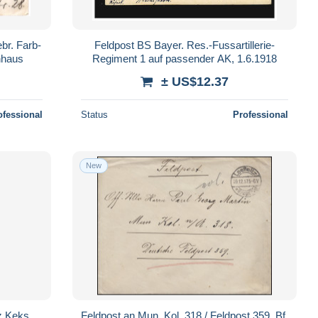
br. Farb-
Feldpost BS Bayer. Res.-Fussartillerie-
nhaus
Regiment 1 auf passender AK, 1.6.1918
± US$12.37
ofessional
Status
Professional
New
z Keks
Feldpost an Mun. Kol. 318 / Feldpost 359, Bf.