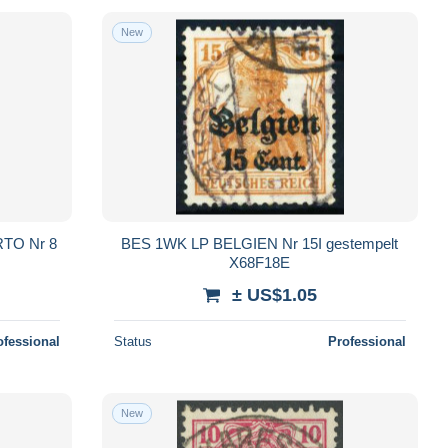
New
TO Nr 8
BES 1WK LP BELGIEN Nr 15I gestempelt
X68F18E
± US$1.05
ofessional
Status
Professional
New