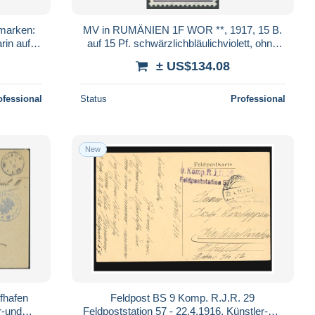
marken:
MV in RUMÄNIEN 1F WOR **, 1917, 15 B.
rin auf
auf 15 Pf. schwärzlichbläulichviolett, ohne
h, Prac
Aufdruck M.V.i.R., Oberrandstück,
± US$134.08
ofessional
Status
Professional
New
fhafen
Feldpost BS 9 Komp. R.J.R. 29
r-und
Feldpoststation 57 - 22.4.1916, Künstler-AK