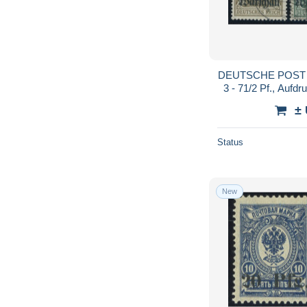
DEUTSCHE POST IN
3 - 71/2 Pf., Aufdr
gepr. Hey/Dr. H
±
Status
New