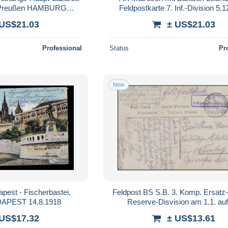
n Preußen HAMBURG
Feldpostkarte 7. Inf.-Division 5.
.8.1914
 US$21.03
± US$21.03
Professional
Status
Pr
New
pest - Fischerbastei,
Feldpost BS S.B. 3. Komp. Ersatz-
DAPEST 14.8.1918
Reserve-Disvision am 1.1. au
 US$17.32
± US$13.61