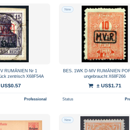
New
V RUMÄNIEN Nr 1
BES. 1WK D-MV RUMÄNIEN POR
tück zentrisch X68F54A
ungebraucht X68F266
 US$0.57
± US$1.71
Professional
Status
Pr
New