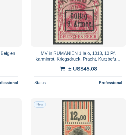
 Belgien
MV in RUMÄNIEN 1IIa o, 1918, 10 Pf.
karminrot, Kriegsdruck, Pracht, Kurzbefund
Wasels, Mi. 100.-
± US$45.08
ofessional
Status
Professional
New