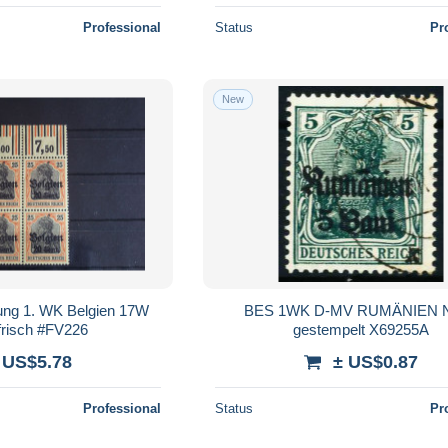
Professional
Status
Pr
New
ung 1. WK Belgien 17W
BES 1WK D-MV RUMÄNIEN N
frisch #FV226
gestempelt X69255A
 US$5.78
± US$0.87
Professional
Status
Pr