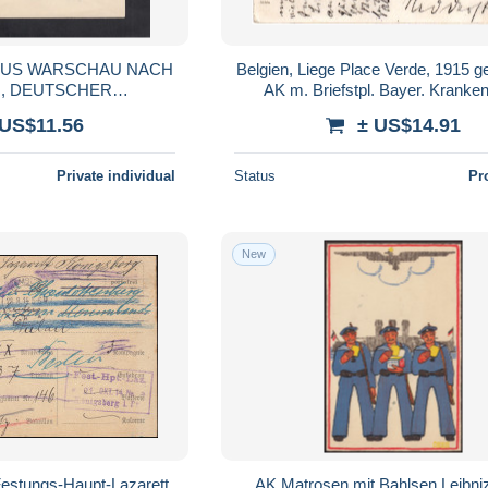
AUS WARSCHAU NACH
Belgien, Liege Place Verde, 1915 ge
, DEUTSCHER
AK m. Briefstpl. Bayer. Kranke
EMPEL, 1916.
 US$11.56
± US$14.91
Private individual
Status
Pr
New
Festungs-Haupt-Lazarett
AK Matrosen mit Bahlsen Leibni