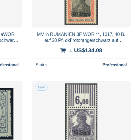
14aWOR
MV in RUMÄNIEN 3F WOR **, 1917, 40 B.
/schwarz
auf 30 Pf. dkl`rotorange/schwarz auf
nzend,
hellchromgelb, ohne Aufdruck M.V.i.R., postf
± US$134.08
ofessional
Status
Professional
New