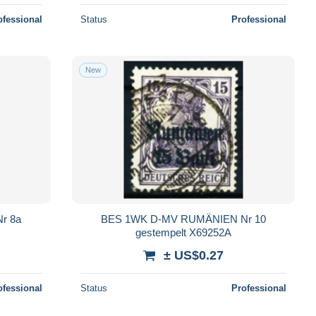
ofessional
Status
Professional
New
r 8a
BES 1WK D-MV RUMÄNIEN Nr 10
gestempelt X69252A
± US$0.27
ofessional
Status
Professional