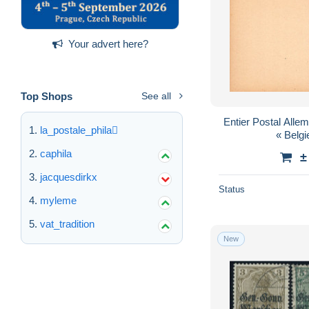
Your advert here?
Top Shops
See all
Entier Postal Alle
la_postale_phila
« Belgi
caphila
±
jacquesdirkx
Status
myleme
vat_tradition
New