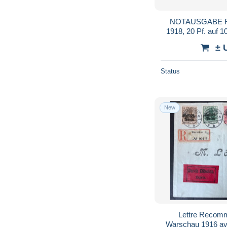
NOTAUSGABE FÜ
1918, 20 Pf. auf 1
Kop., postfrisch, Pr
± 
Status
New
Lettre Recom
Warschau 1916 av