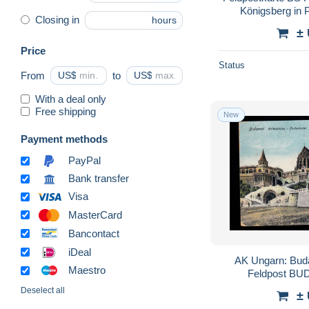
Königsberg i
Closing in
hours
28
±
Price
Status
From
US$
to
US$
With a deal only
Free shipping
New
Payment methods
PayPal
Bank transfer
Visa
MasterCard
Bancontact
iDeal
AK Ungarn: Buda
Maestro
Feldpost BU
Deselect all
±