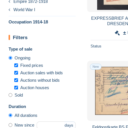
Empire 1872-1918
World War I
EXPRESSBRIEF 
Occupation 1914-18
DRESDEN
ZENSURST
±
Filters
Status
Type of sale
Ongoing
Fixed prices
New
Auction sales with bids
Auctions without bids
Auction houses
Sold
Duration
All durations
New since
days
Feldpostkarte BS 