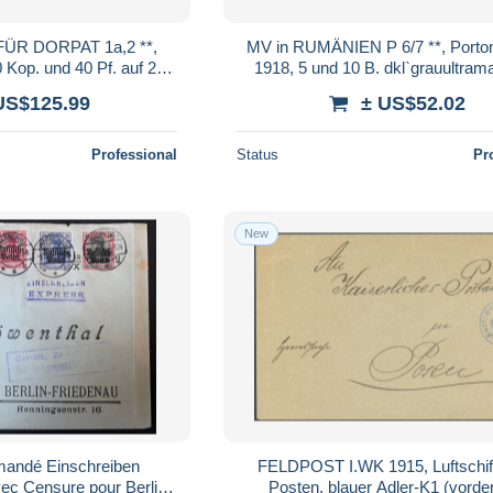
R DORPAT 1a,2 **,
MV in RUMÄNIEN P 6/7 **, Porto
0 Kop. und 40 Pf. auf 20
1918, 5 und 10 B. dkl`grauultrama
acht, signiert, Mi. 300.-
mattgraugrün, mit Wz., postfrisc
US$125.99
± US$52.02
Professional
Status
Pr
New
mandé Einschreiben
FELDPOST I.WK 1915, Luftschif
ec Censure pour Berlin
Posten, blauer Adler-K1 (vorde