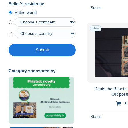
Seller's residence
Status
Entire world
New
Submit
Category sponsored by
Deutsche Besetz
OR post
±
Status