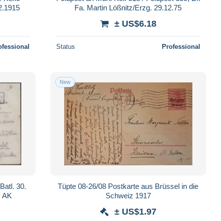
12.1915
Fa. Martin Lößnitz/Erzg. 29.12.75
± US$6.18
ofessional
Status
Professional
New
Batl. 30.
Tüpte 08-26/08 Postkarte aus Brüssel in die
f AK
Schweiz 1917
± US$1.97