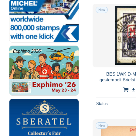
New
BES 1WK D-M
gestempelt Briefs
±
Status
New