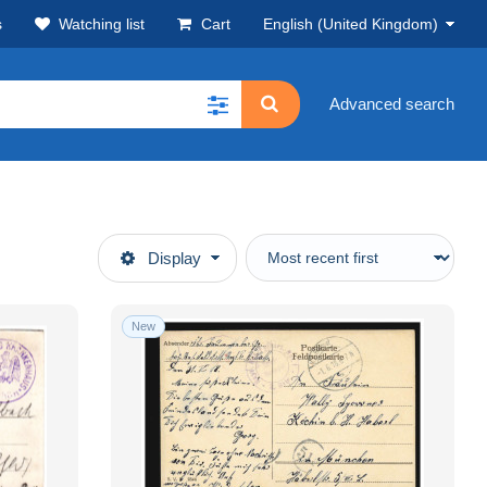
s
Watching list
Cart
English (United Kingdom)
Advanced search
Display
New