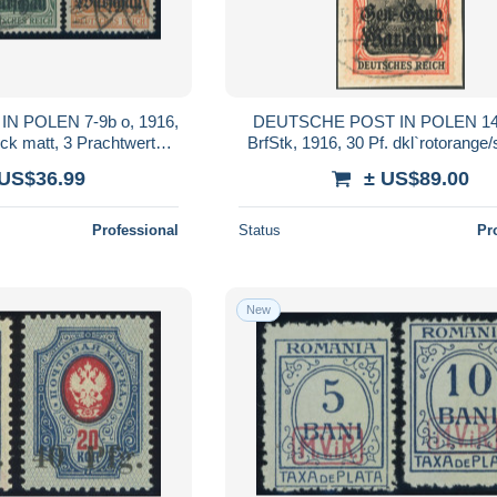
 POLEN 7-9b o, 1916,
DEUTSCHE POST IN POLEN 
uck matt, 3 Prachtwerte,
BrfStk, 1916, 30 Pf. dkl`rotorange
ochstädter, Mi. 80.-
auf hellchromgelb, Aufdruck glä
 US$36.99
± US$89.00
Walzendr
Professional
Status
Pr
New