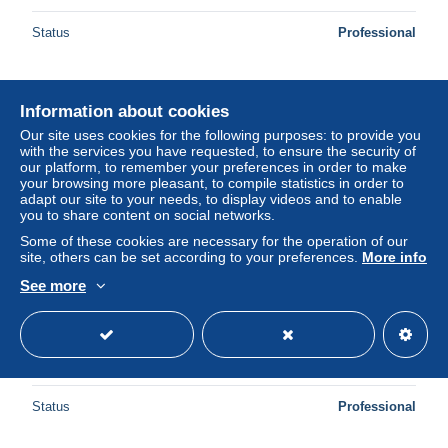
Status
Professional
New
Information about cookies
Our site uses cookies for the following purposes: to provide you
with the services you have requested, to ensure the security of
our platform, to remember your preferences in order to make
your browsing more pleasant, to compile statistics in order to
adapt our site to your needs, to display videos and to enable
you to share content on social networks.
Some of these cookies are necessary for the operation of our
site, others can be set according to your preferences.
More info
See more
GERMANY 1916/17, Mi# W10, CV €300, Definitive
combination from booklet, Used
± US$76.62
Status
Professional