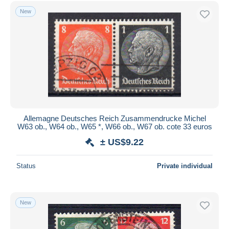
Free shipping
New
Payment methods
PayPal
Bank transfer
Visa
MasterCard
Bancontact
iDeal
Allemagne Deutsches Reich Zusammendrucke Michel
W63 ob., W64 ob., W65 *, W66 ob., W67 ob. cote 33 euros
Maestro
± US$9.22
Deselect all
Seller's residence
Status
Private individual
Entire world
New