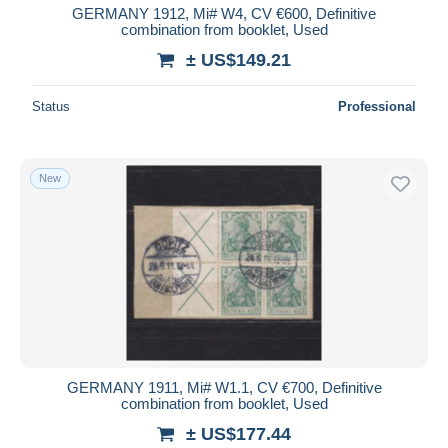
GERMANY 1912, Mi# W4, CV €600, Definitive
combination from booklet, Used
± US$149.21
Status
Professional
New
GERMANY 1911, Mi# W1.1, CV €700, Definitive
combination from booklet, Used
± US$177.44