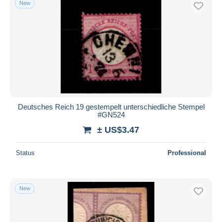
New
Free shipping
Payment methods
PayPal
Bank transfer
Visa
MasterCard
Bancontact
Deutsches Reich 19 gestempelt unterschiedliche Stempel
iDeal
#GN524
Maestro
± US$3.47
Deselect all
Status
Professional
Seller's residence
Entire world
New