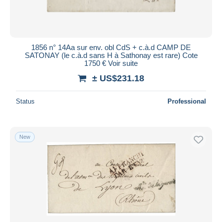
1856 n° 14Aa sur env. obl CdS + c.à.d CAMP DE
SATONAY (le c.à.d sans H à Sathonay est rare) Cote
1750 € Voir suite
± US$231.18
Status
Professional
New