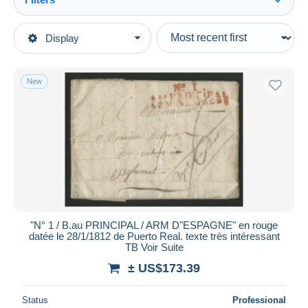
See all
Type of sale
Display
Main categories
Ongoing
Stamps
Fixed prices
Europe
New
Auction sales with bids
France
Auctions without bids
Postmark Collection
Auction houses
Sold
Army postmarks (before 1900)
Duration
All durations
New since
days
"N° 1 / B.au PRINCIPAL / ARM D"ESPAGNE" en rouge
datée le 28/1/1812 de Puerto Real. texte très intéressant
Closing in
hours
TB Voir Suite
± US$173.39
Price
From
US$
to
US$
Status
Professional