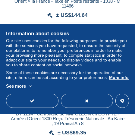
Orient > la France - Taxe en Poste restante - 1938 - M
11466
± US$144.64
Status
Professional
Information about cookies
Our site uses cookies for the following purposes: to provide you
with the services you have requested, to ensure the security of
our platform, to remember your preferences in order to make
your browsing more pleasant, to compile statistics in order to
adapt our site to your needs, to display videos and to enable
you to share content on social networks.
Some of these cookies are necessary for the operation of our
site, others can be set according to your preferences.
More info
See more
DT 1214 - Campagne de NAPOLEON en EGYPTE -
Armée d'Orient 1800 Reçu Trésorerie Nationale - Au Kaire
, 19 Prairial An 8
± US$69.35