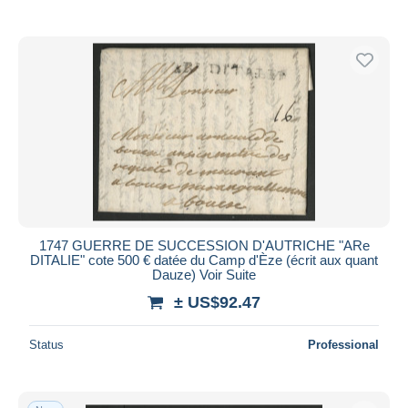
With a deal only
Free shipping
Payment methods
PayPal
Bank transfer
Visa
MasterCard
Bancontact
iDeal
1747 GUERRE DE SUCCESSION D'AUTRICHE "ARe
Maestro
DITALIE" cote 500 € datée du Camp d'Èze (écrit aux quant
Deselect all
Dauze) Voir Suite
± US$92.47
Seller's residence
Entire world
Status
Professional