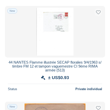
New
44 NANTES Flamme illustrée SECAP floralies 9/4/1963 s/
timbre FM 12 et tampon vaguemestre CI 9ème RIMA
armée (513)
± US$0.93
Status
Private individual
New