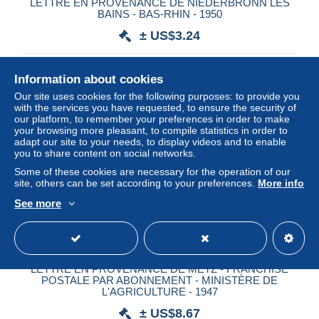
LETTRE EN PROVENANCE DE NIEDERBRONN LES
BAINS - BAS-RHIN - 1950
± US$3.24
Status
Professional
Information about cookies
Our site uses cookies for the following purposes: to provide you
with the services you have requested, to ensure the security of
our platform, to remember your preferences in order to make
New
your browsing more pleasant, to compile statistics in order to
adapt our site to your needs, to display videos and to enable
you to share content on social networks.
Some of these cookies are necessary for the operation of our
site, others can be set according to your preferences.
More info
See more
LETTRE EN PROVENANCE DE METZ - FRANCHISE
POSTALE PAR ABONNEMENT - MINISTÈRE DE
L'AGRICULTURE - 1947
± US$8.67