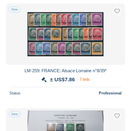
New
LM-259: FRANCE: Alsace Lorraine n°8/39*
± US$7.86
7 bids
Status
Professional
New