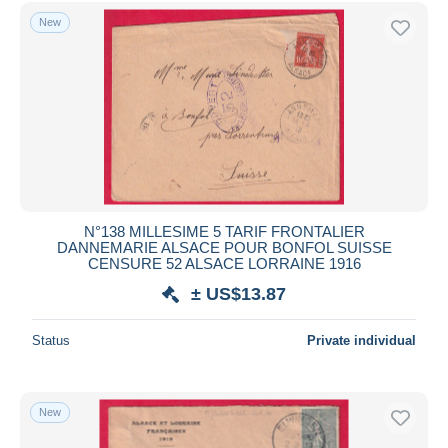
Free shipping
New
Payment methods
PayPal
Bank transfer
Visa
MasterCard
Bancontact
iDeal
N°138 MILLESIME 5 TARIF FRONTALIER
DANNEMARIE ALSACE POUR BONFOL SUISSE
Maestro
CENSURE 52 ALSACE LORRAINE 1916
Deselect all
± US$13.87
Seller's residence
Status
Private individual
Entire world
New