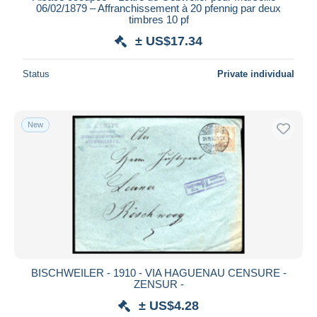
06/02/1879 – Affranchissement à 20 pfennig par deux
timbres 10 pf
± US$17.34
Status
Private individual
New
BISCHWEILER - 1910 - VIA HAGUENAU CENSURE -
ZENSUR -
± US$4.28