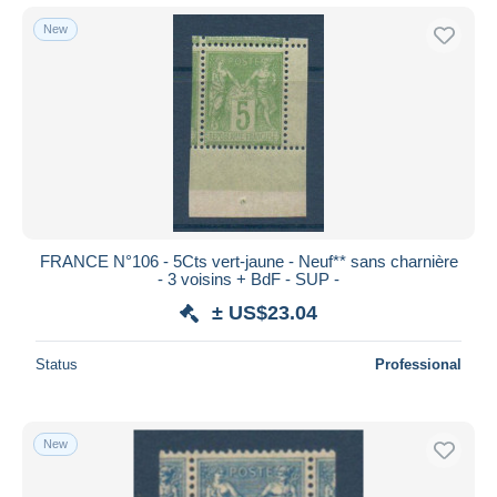
New
FRANCE N°106 - 5Cts vert-jaune - Neuf** sans charnière
- 3 voisins + BdF - SUP -
± US$23.04
Status
Professional
New