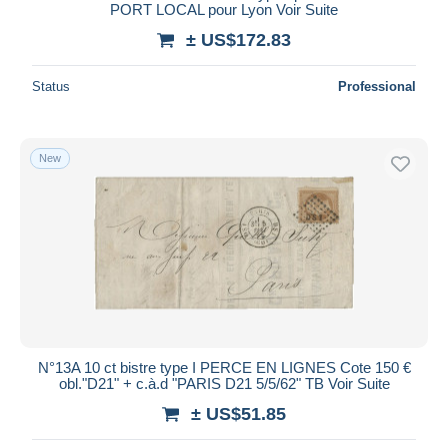
PORT LOCAL pour Lyon Voir Suite
± US$172.83
Status
Professional
New
N°13A 10 ct bistre type I PERCE EN LIGNES Cote 150 €
obl."D21" + c.à.d "PARIS D21 5/5/62" TB Voir Suite
± US$51.85