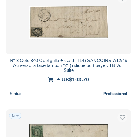
N° 3 Cote 340 € obl grille + c.à.d (T14) SANCOINS 7/12/49
Au verso la taxe tampon "2" (indique port payé). TB Voir
Suite
± US$103.70
Status
Professional
New