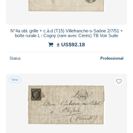
N°4a obl. grille + c.à.d (T15) Villefranche-s-Saône 2/7/51 +
boîte rurale L : Cogny (rare avec Cérès) TB Voir Suite
± US$92.18
Status
Professional
New