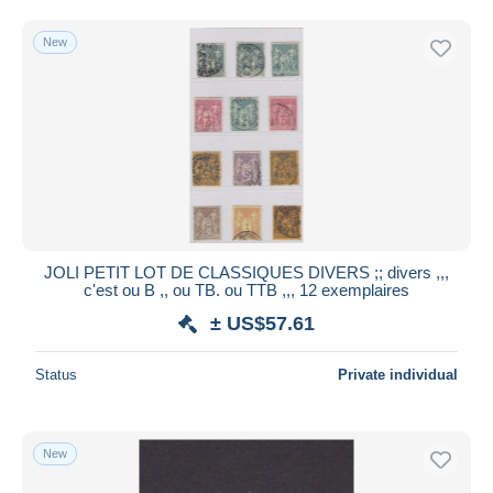
New
JOLI PETIT LOT DE CLASSIQUES DIVERS ;; divers ,,,
c'est ou B ,, ou TB. ou TTB ,,, 12 exemplaires
± US$57.61
Status
Private individual
New