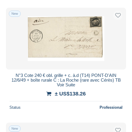
New
N°3 Cote 240 € obl. grille + c. à.d (T14) PONT-D'AIN
12/6/49 + boîte rurale C : La Roche (rare avec Cérès) TB
Voir Suite
± US$138.26
Status
Professional
New