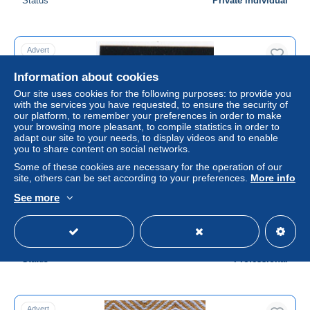
Status
Private individual
Advert
Information about cookies
Our site uses cookies for the following purposes: to provide you
with the services you have requested, to ensure the security of
our platform, to remember your preferences in order to make
your browsing more pleasant, to compile statistics in order to
adapt our site to your needs, to display videos and to enable
you to share content on social networks.
Some of these cookies are necessary for the operation of our
Free shipping
site, others can be set according to your preferences.
More info
BLEU DE PRUSSE ,,, N°84 oblitéré ,,, signé 2 fois ,,
See more
BRUN et ISAC ,, ni aminci , ni réparation ,, trés correct
± US$904.48
Status
Professional
Advert