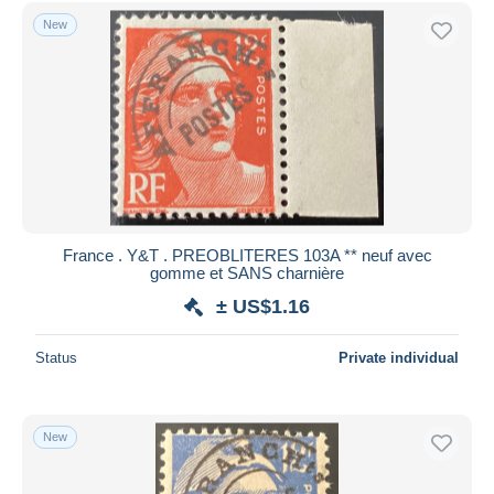
Free shipping
New
Payment methods
PayPal
Bank transfer
Visa
MasterCard
Bancontact
iDeal
France . Y&T . PREOBLITERES 103A ** neuf avec
gomme et SANS charnière
Maestro
± US$1.16
Deselect all
Seller's residence
Status
Private individual
Entire world
New