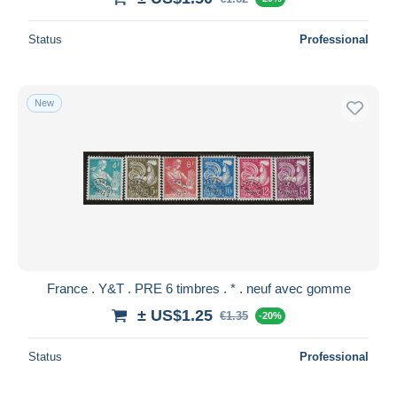
Status
Professional
New
France . Y&T . PRE 6 timbres . * . neuf avec gomme
± US$1.25
€1.35
-20%
Status
Professional