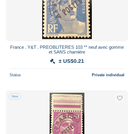
Submit
France . Y&T . PREOBLITERES 103 ** neuf avec gomme
et SANS charnière
± US$0.21
Status
Private individual
New