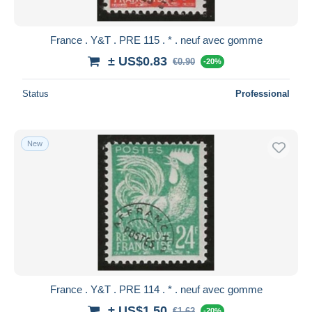
France . Y&T . PRE 115 . * . neuf avec gomme
± US$0.83
€0.90
-20%
Status
Professional
New
France . Y&T . PRE 114 . * . neuf avec gomme
± US$1.50
€1.62
-20%