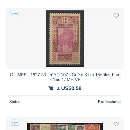
New
GUINEE - 1927-33 - n°YT. 107 - Gué à Kitim 15c lilas-brun
- Neuf* / MH VF
± US$0.58
Status
Professional
New